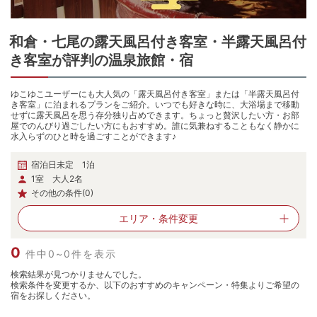
和倉・七尾
の
露天風呂付き客室・半露天風呂付
き客室が評判の温泉旅館・宿
ゆこゆこユーザーにも大人気の「露天風呂付き客室」または「半露天風呂付
き客室」に泊まれるプランをご紹介。いつでも好きな時に、大浴場まで移動
せずに露天風呂を思う存分独り占めできます。ちょっと贅沢したい方・お部
屋でのんびり過ごしたい方にもおすすめ。誰に気兼ねすることもなく静かに
水入らずのひと時を過ごすことができます♪
宿泊日未定 1泊
1室 大人2名
その他の条件(0)
エリア・
条件変更
0
件中0~0件を表示
検索結果が見つかりませんでした。
検索条件を変更するか、以下のおすすめのキャンペーン・特集よりご希望の
宿をお探しください。