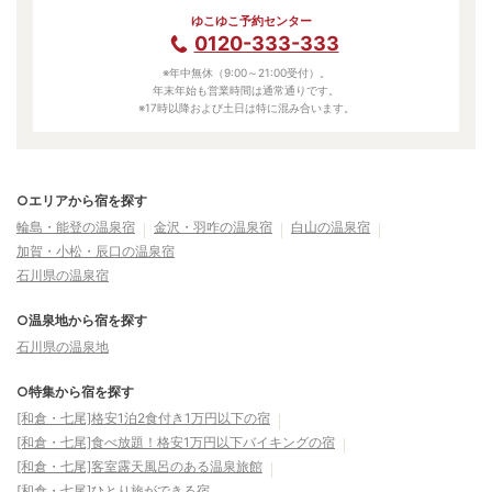
ゆこゆこ予約センター
0120-333-333
※年中無休（9:00～21:00受付）。
年末年始も営業時間は通常通りです。
※17時以降および土日は特に混み合います。
○エリアから宿を探す
輪島・能登の温泉宿
金沢・羽咋の温泉宿
白山の温泉宿
加賀・小松・辰口の温泉宿
石川県の温泉宿
○温泉地から宿を探す
石川県の温泉地
○特集から宿を探す
[和倉・七尾]格安1泊2食付き1万円以下の宿
[和倉・七尾]食べ放題！格安1万円以下バイキングの宿
[和倉・七尾]客室露天風呂のある温泉旅館
[和倉・七尾]ひとり旅ができる宿