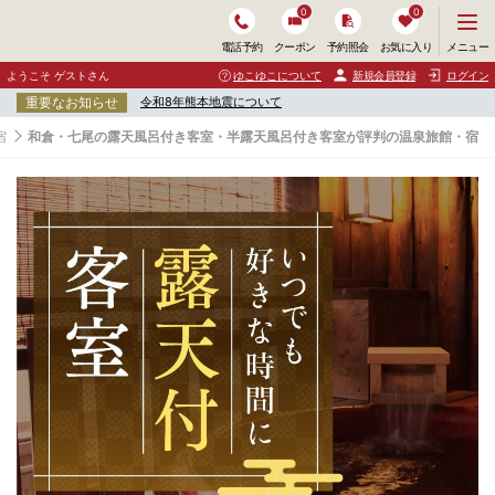
0
0
メ
メニュー
電話予約
クーポン
予約照会
お気に入り
ニ
ュ
ようこそ ゲストさん
ゆこゆこについて
新規会員登録
ログイン
ー
重要なお知らせ
令和8年熊本地震について
を
開
宿
和倉・七尾の露天風呂付き客室・半露天風呂付き客室が評判の温泉旅館・宿
く
和
倉
・
七
尾