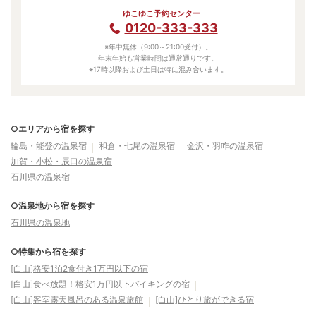
ゆこゆこ予約センター
0120-333-333
※年中無休（9:00～21:00受付）。
年末年始も営業時間は通常通りです。
※17時以降および土日は特に混み合います。
○エリアから宿を探す
輪島・能登の温泉宿
和倉・七尾の温泉宿
金沢・羽咋の温泉宿
加賀・小松・辰口の温泉宿
石川県の温泉宿
○温泉地から宿を探す
石川県の温泉地
○特集から宿を探す
[白山]格安1泊2食付き1万円以下の宿
[白山]食べ放題！格安1万円以下バイキングの宿
[白山]客室露天風呂のある温泉旅館
[白山]ひとり旅ができる宿