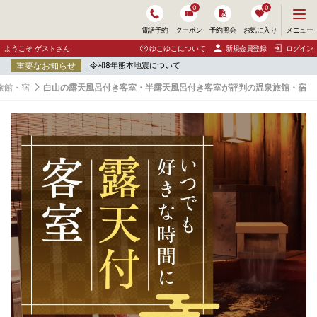
0
0
メ
メニュー
電話予約
クーポン
予約照会
お気に入り
ニ
ュ
ようこそ ゲストさん
ゆこゆこについて
新規会員登録
ログイン
ー
重要なお知らせ
令和8年熊本地震について
を
開
旅館・宿
白山の露天風呂付き客室・半露天風呂付き客室が評判の温泉旅館・宿
く
白
山