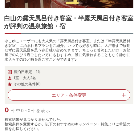
白山
の
露天風呂付き客室・半露天風呂付き客室
が評判の温泉旅館・宿
ゆこゆこユーザーにも大人気の「露天風呂付き客室」または「半露天風呂付
き客室」に泊まれるプランをご紹介。いつでも好きな時に、大浴場まで移動
せずに露天風呂を思う存分独り占めできます。ちょっと贅沢したい方・お部
屋でのんびり過ごしたい方にもおすすめ。誰に気兼ねすることもなく静かに
水入らずのひと時を過ごすことができます♪
宿泊日未定 1泊
1室 大人2名
その他の条件(0)
エリア・
条件変更
0
件中0~0件を表示
検索結果が見つかりませんでした。
検索条件を変更するか、以下のおすすめのキャンペーン・特集よりご希望の
宿をお探しください。