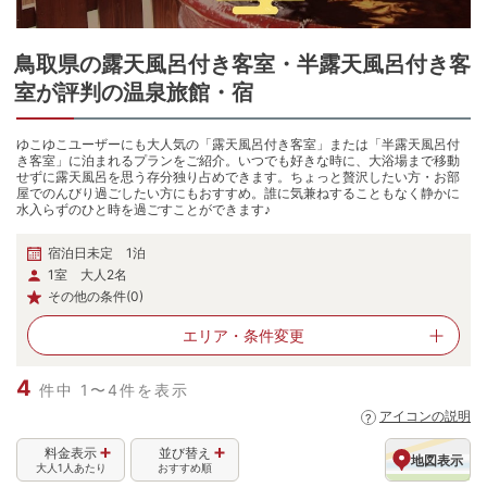
鳥取県
の
露天風呂付き客室・半露天風呂付き客
室が評判の温泉旅館・宿
ゆこゆこユーザーにも大人気の「露天風呂付き客室」または「半露天風呂付
き客室」に泊まれるプランをご紹介。いつでも好きな時に、大浴場まで移動
せずに露天風呂を思う存分独り占めできます。ちょっと贅沢したい方・お部
屋でのんびり過ごしたい方にもおすすめ。誰に気兼ねすることもなく静かに
水入らずのひと時を過ごすことができます♪
宿泊日未定 1泊
1室 大人2名
その他の条件(0)
エリア・
条件変更
4
件中 1〜4件を表示
アイコンの説明
料金表示
並び替え
地図表示
大人1人あたり
おすすめ順