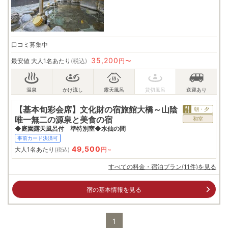
口コミ募集中
35,200
最安値
大人1名あたり
(税込)
円〜
【基本旬彩会席】文化財の宿旅館大橋～山陰
朝・夕
唯一無二の源泉と美食の宿
和室
◆庭園露天風呂付 準特別室◆水仙の間
事前カード決済可
49,500
大人1名あたり
円~
(税込)
すべての料金・宿泊プラン(11件)を見る
宿の基本情報を見る
1