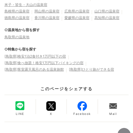
米子・皆生・大山の温泉宿
島根県の温泉宿
岡山県の温泉宿
広島県の温泉宿
山口県の温泉宿
徳島県の温泉宿
香川県の温泉宿
愛媛県の温泉宿
高知県の温泉宿
○温泉地から宿を探す
鳥取県の温泉地
○特集から宿を探す
[鳥取県]格安1泊2食付き1万円以下の宿
[鳥取県]食べ放題！格安1万円以下バイキングの宿
[鳥取県]客室露天風呂のある温泉旅館
[鳥取県]ひとり旅ができる宿
このページをシェアする
LINE
X
Facebook
Mail