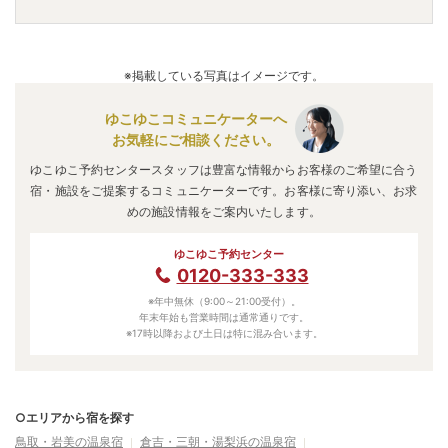
と泊まる温泉宿 皆生温泉 松涛園
」
・
「
大江戸温泉物語 か
いけ
」
などの旅館・ホテルがおすすめの宿泊先です。
A.
「
三朝ロイヤルホテル
」
・
「
国民宿舎 水明荘
」
・
「
貝殻
節の里 旅風庵
」
などの旅館・ホテルがお得な価格で泊まれ
※掲載している写真はイメージです。
る宿泊先です。
ゆこゆこコミュニケーターへ
お気軽にご相談ください。
ゆこゆこ予約センタースタッフは豊富な情報からお客様のご希望に合う
宿・施設をご提案するコミュニケーターです。お客様に寄り添い、お求
めの施設情報をご案内いたします。
ゆこゆこ予約センター
0120-333-333
※年中無休（9:00～21:00受付）。
年末年始も営業時間は通常通りです。
※17時以降および土日は特に混み合います。
○エリアから宿を探す
鳥取・岩美の温泉宿
倉吉・三朝・湯梨浜の温泉宿