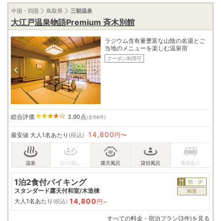
中国・四国
鳥取県
三朝温泉
大江戸温泉物語Premium 斉木別館
ラジウム含有量豊富な山陰の名湯とご
当地のメニューを楽しむ温泉宿
クーポン利用可
総合評価
3.90
点
(全66件)
14,800
最安値
大人1名あたり
(税込)
円〜
1泊2食付バイキング
朝・夕
スタンダード露天付和室/木造棟
和室
14,800
大人1名あたり
円~
(税込)
すべての料金・宿泊プラン(3件)を見る