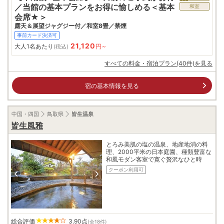
／当館の基本プランをお得に愉しめる＜基本
和室
会席★＞
露天＆展望ジャグジー付／和室8畳／禁煙
事前カード決済可
21,120
大人1名あたり
円~
(税込)
すべての料金・宿泊プラン(40件)を見る
宿の基本情報を見る
中国・四国
鳥取県
皆生温泉
皆生風雅
とろみ美肌の塩の温泉、地産地消の料
理、2000平米の日本庭園、種類豊富な
和風モダン客室で寛ぐ贅沢なひと時
クーポン利用可
総合評価
3.90
点
(全18件)