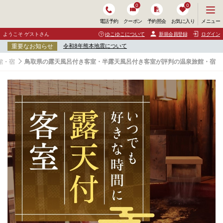
0
0
メ
メニュー
電話予約
クーポン
予約照会
お気に入り
ニ
ュ
ようこそ ゲストさん
ゆこゆこについて
新規会員登録
ログイン
ー
重要なお知らせ
令和8年熊本地震について
を
開
館・宿
鳥取県の露天風呂付き客室・半露天風呂付き客室が評判の温泉旅館・宿
く
鳥
取
県