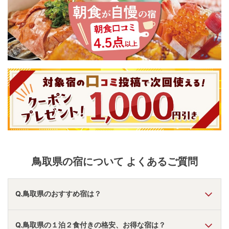
鳥取県
の宿について よくあるご質問
Q.鳥取県のおすすめ宿は？
A.
「
メルキュール鳥取大山リゾート＆スパ
」
・
「
わんちゃん
Q.鳥取県の１泊２食付きの格安、お得な宿は？