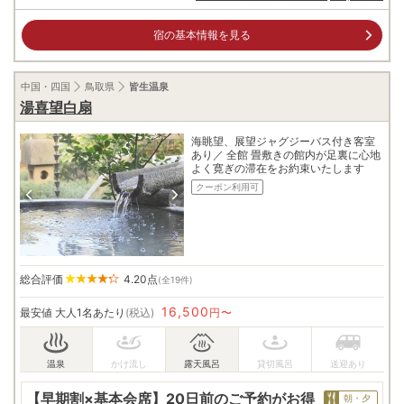
宿の基本情報を見る
中国・四国
鳥取県
皆生温泉
湯喜望白扇
海眺望、展望ジャグジーバス付き客室
あり／ 全館 畳敷きの館内が足裏に心地
よく寛ぎの滞在をお約束いたします
クーポン利用可
総合評価
4.20
点
(全19件)
16,500
最安値
大人1名あたり
(税込)
円〜
【早期割×基本会席】20日前のご予約がお得
朝・夕