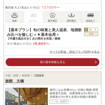
12,100
最安値
大人1名あたり
(税込)
円〜
【基本プラン】旬の味覚と美人温泉、地酒飲
朝・夕
み比べを愉しむ＜★基本会席＞
和室
【半露天風呂付き】次の間付き和室／禁煙
19,800
大人1名あたり
円~
(税込)
すべての料金・宿泊プラン(52件)を見る
宿の基本情報を見る
中国・四国
鳥取県
三朝温泉
旅館 大橋
歳月になお色褪せない伝統の風格 国登
録有形文化財。自家源泉を5か所のうち
自噴泉が3か所も名泉が自慢の老舗宿
クーポン利用可