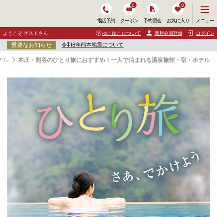
0
0
メ
メニュー
電話予約
クーポン
予約照会
お気に入り
ニ
ュ
ようこそ ゲストさん
ゆこゆこについて
新規会員登録
ログイン
ー
重要なお知らせ
令和8年熊本地震について
を
開
テル
本庄・熊谷のひとり旅におすすめ！一人で泊まれる温泉旅館・宿・ホテル
く
本
庄
・
熊
谷