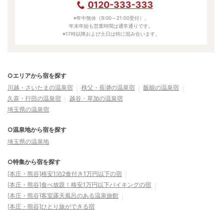
0120-333-333
※年中無休（9:00～21:00受付）。
年末年始も営業時間は通常通りです。
※17時以降および土日は特に混み合います。
○エリアから宿を探す
川越・さいたまの温泉宿
秩父・長瀞の温泉宿
飯能の温泉宿
久喜・行田の温泉宿
越谷・草加の温泉宿
埼玉県の温泉宿
○温泉地から宿を探す
埼玉県の温泉地
○特集から宿を探す
[本庄・熊谷]格安1泊2食付き1万円以下の宿
[本庄・熊谷]食べ放題！格安1万円以下バイキングの宿
[本庄・熊谷]客室露天風呂のある温泉旅館
[本庄・熊谷]ひとり旅ができる宿