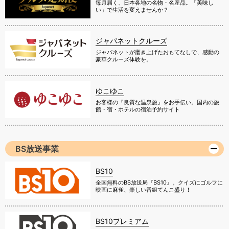
毎月届く、日本各地の名物・名産品。「美味し
い」で生活を変えませんか？
ジャパネットクルーズ
ジャパネットが磨き上げたおもてなしで、感動の
豪華クルーズ体験を。
ゆこゆこ
お客様の『良質な温泉旅』をお手伝い。国内の旅
館・宿・ホテルの宿泊予約サイト
BS放送事業
BS10
全国無料のBS放送局『BS10』。クイズにゴルフに
映画に麻雀、楽しい番組てんこ盛り！
BS10プレミアム