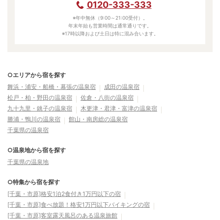
0120-333-333
※年中無休（9:00～21:00受付）。
年末年始も営業時間は通常通りです。
※17時以降および土日は特に混み合います。
○エリアから宿を探す
舞浜・浦安・船橋・幕張の温泉宿
成田の温泉宿
松戸・柏・野田の温泉宿
佐倉・八街の温泉宿
九十九里・銚子の温泉宿
木更津・君津・富津の温泉宿
勝浦・鴨川の温泉宿
館山・南房総の温泉宿
千葉県の温泉宿
○温泉地から宿を探す
千葉県の温泉地
○特集から宿を探す
[千葉・市原]格安1泊2食付き1万円以下の宿
[千葉・市原]食べ放題！格安1万円以下バイキングの宿
[千葉・市原]客室露天風呂のある温泉旅館