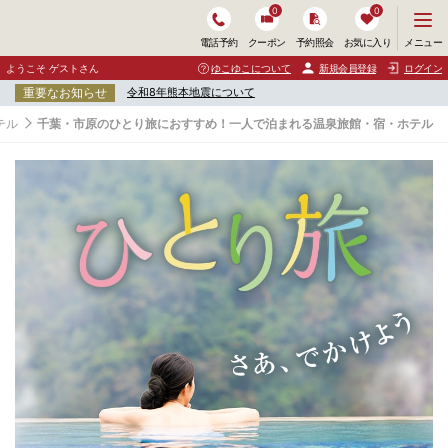
0
0
メ
メニュー
電話予約
クーポン
予約照会
お気に入り
ニ
ュ
ようこそ ゲストさん
ゆこゆこについて
新規会員登録
ログイン
ー
重要なお知らせ
令和8年熊本地震について
を
開
テル
千葉・市原のひとり旅におすすめ！一人で泊まれる温泉旅館・宿・ホテル
く
千
葉
・
市
原