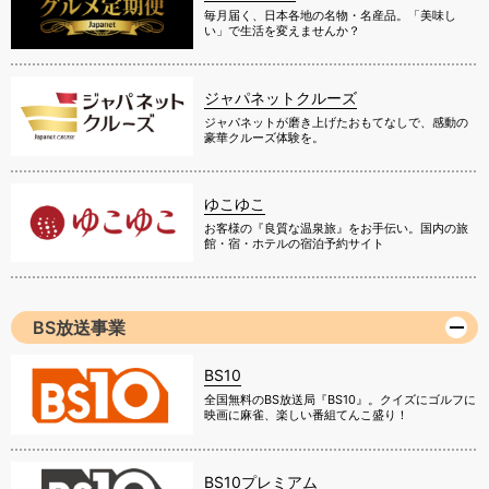
毎月届く、日本各地の名物・名産品。「美味し
い」で生活を変えませんか？
ジャパネットクルーズ
ジャパネットが磨き上げたおもてなしで、感動の
豪華クルーズ体験を。
ゆこゆこ
お客様の『良質な温泉旅』をお手伝い。国内の旅
館・宿・ホテルの宿泊予約サイト
BS放送事業
BS10
全国無料のBS放送局『BS10』。クイズにゴルフに
映画に麻雀、楽しい番組てんこ盛り！
BS10プレミアム