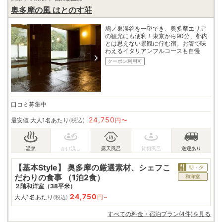
奥多摩の風 はとのす荘
鳩ノ巣渓谷を一望でき、奥多摩エリア
の観光にも便利！東京から90分、都内
とは思えない景観に佇む宿。お箸で味
わえるイタリアンフルコースも自慢
クーポン利用可
口コミ募集中
24,750
最安値
大人1名あたり
(税込)
円〜
【基本Style】 奥多摩の厳選素材、シェフこ
朝・夕
だわりの食事 （1泊2食）
和洋室
２階和洋室（38平米）
24,750
大人1名あたり
円~
(税込)
すべての料金・宿泊プラン(4件)を見る