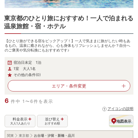
東京都
の
ひとり旅におすすめ！一人で泊まれる
温泉旅館・宿・ホテル
【ひとり旅ができる宿をピックアップ！】一人で気ままに旅がしたい時もあ
るもの。温泉に癒されながら、心も身体もリフレッシュしませんか？自分へ
のご褒美や気分転換にもおすすめです♪
宿泊日未定 1泊
1室 大人1名
その他の条件(0)
エリア・
条件変更
6
件中 1〜6件を表示
アイコンの説明
料金表示
並び替え
地図表示
大人1人あたり
おすすめ順
関東
東京都
お台場・汐留・新橋・品川