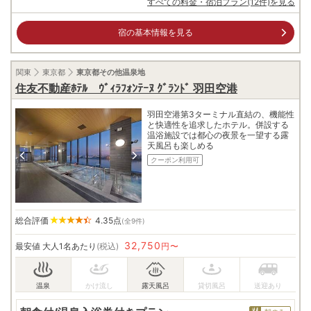
すべての料金・宿泊プラン(12件)を見る
宿の基本情報を見る
関東
東京都
東京都その他温泉地
住友不動産ﾎﾃﾙ ｳﾞｨﾗﾌｫﾝﾃｰﾇ ｸﾞﾗﾝﾄﾞ 羽田空港
羽田空港第3ターミナル直結の、機能性
と快適性を追求したホテル。併設する
温浴施設では都心の夜景を一望する露
天風呂も楽しめる
クーポン利用可
総合評価
4.35
点
(全9件)
32,750
最安値
大人1名あたり
(税込)
円〜