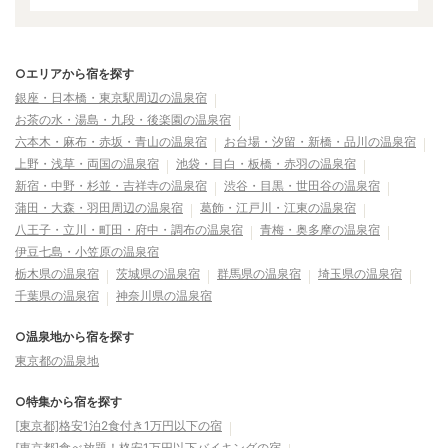
○エリアから宿を探す
銀座・日本橋・東京駅周辺の温泉宿
お茶の水・湯島・九段・後楽園の温泉宿
六本木・麻布・赤坂・青山の温泉宿
お台場・汐留・新橋・品川の温泉宿
上野・浅草・両国の温泉宿
池袋・目白・板橋・赤羽の温泉宿
新宿・中野・杉並・吉祥寺の温泉宿
渋谷・目黒・世田谷の温泉宿
蒲田・大森・羽田周辺の温泉宿
葛飾・江戸川・江東の温泉宿
八王子・立川・町田・府中・調布の温泉宿
青梅・奥多摩の温泉宿
伊豆七島・小笠原の温泉宿
栃木県の温泉宿
茨城県の温泉宿
群馬県の温泉宿
埼玉県の温泉宿
千葉県の温泉宿
神奈川県の温泉宿
○温泉地から宿を探す
東京都の温泉地
○特集から宿を探す
[東京都]格安1泊2食付き1万円以下の宿
[東京都]食べ放題！格安1万円以下バイキングの宿