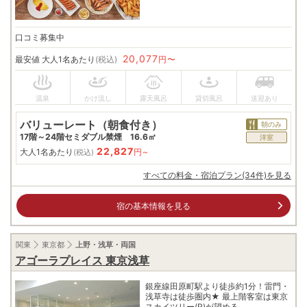
口コミ募集中
20,077
最安値
大人1名あたり
(税込)
円〜
バリューレート（朝食付き）
朝のみ
17階～24階セミダブル禁煙 16.6㎡
洋室
22,827
大人1名あたり
円~
(税込)
すべての料金・宿泊プラン(34件)を見る
宿の基本情報を見る
関東
東京都
上野・浅草・両国
アゴーラプレイス 東京浅草
銀座線田原町駅より徒歩約1分！雷門・
浅草寺は徒歩圏内★ 最上階客室は東京
スカイツリー(R)が望める