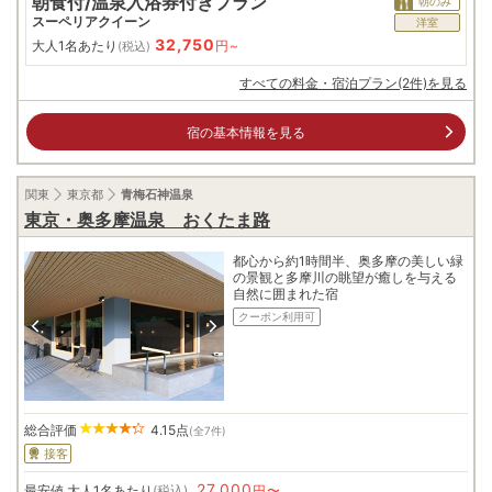
朝食付/温泉入浴券付きプラン
朝のみ
スーペリアクイーン
洋室
32,750
大人1名あたり
円~
(税込)
すべての料金・宿泊プラン(2件)を見る
宿の基本情報を見る
関東
東京都
青梅石神温泉
東京・奥多摩温泉 おくたま路
都心から約1時間半、奥多摩の美しい緑
の景観と多摩川の眺望が癒しを与える
自然に囲まれた宿
クーポン利用可
総合評価
4.15
点
(全7件)
接客
27,000
最安値
大人1名あたり
(税込)
円〜