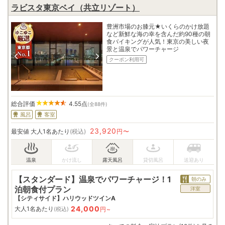
ラビスタ東京ベイ（共立リゾート）
豊洲市場のお膝元★いくらのかけ放題
など新鮮な海の幸を含んだ約90種の朝
食バイキングが人気！東京の美しい夜
景と温泉でパワーチャージ
クーポン利用可
総合評価
4.55
点
(全88件)
風呂
客室
23,920
最安値
大人1名あたり
(税込)
円〜
【スタンダード】温泉でパワーチャージ！1
朝のみ
泊朝食付プラン
洋室
【シティサイド】ハリウッドツインA
24,000
大人1名あたり
円~
(税込)