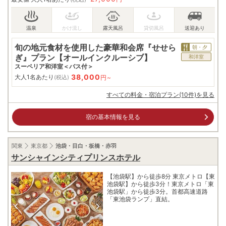
旬の地元食材を使用した豪華和会席『せせら
朝・夕
ぎ』プラン【オールインクルーシブ】
和洋室
スーペリア和洋室＜バス付＞
38,000
大人1名あたり
円~
(税込)
すべての料金・宿泊プラン(10件)を見る
宿の基本情報を見る
関東
東京都
池袋・目白・板橋・赤羽
サンシャインシティプリンスホテル
【池袋駅】から徒歩8分 東京メトロ【東
池袋駅】から徒歩3分！東京メトロ「東
池袋駅」から徒歩3分。首都高速道路
「東池袋ランプ」直結。