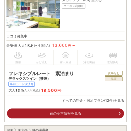
クーポン利用可
口コミ募集中
13,000
最安値
大人1名あたり
(税込)
円〜
フレキシブルレート 素泊まり
食事なし
デラックスツイン（禁煙）
洋室
事前カード決済可
19,500
大人1名あたり
円~
(税込)
すべての料金・宿泊プラン(12件)を見る
宿の基本情報を見る
関東
東京都
鶴の湯温泉