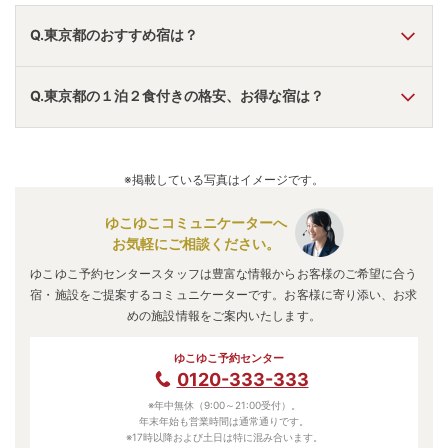
Q.東京都のおすすめ宿は？
A.
「
ラビスタ東京ベイ（共立リゾート）
」
・
「
住友不動産ﾎﾃ
Q.東京都の１泊２食付きの格安、お得な宿は？
ﾙ ｳﾞｨﾗﾌｫﾝﾃｰﾇ ｸﾞﾗﾝﾄﾞ 羽田空港
」
・
「
亀の井ホテル 青梅
」
な
どの旅館・ホテルがおすすめの宿泊先です。
A.
「
亀の井ホテル 青梅
」
・
「
東京・奥多摩温泉 おくたま
路
」
・
「
奥多摩の風 はとのす荘
」
などの旅館・ホテルがお得
※掲載している写真はイメージです。
な価格で泊まれる宿泊先です。
ゆこゆこコミュニケーターへ
お気軽にご相談ください。
ゆこゆこ予約センタースタッフは豊富な情報からお客様のご希望に合う
宿・施設をご提案するコミュニケーターです。お客様に寄り添い、お求
めの施設情報をご案内いたします。
ゆこゆこ予約センター
0120-333-333
※年中無休（9:00～21:00受付）。
年末年始も営業時間は通常通りです。
※17時以降および土日は特に混み合います。