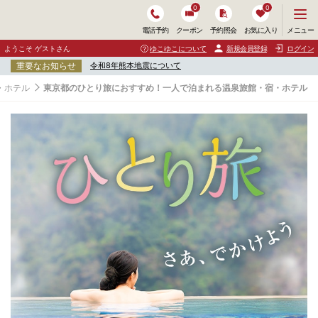
0
0
メ
メニュー
電話予約
クーポン
予約照会
お気に入り
ニ
ュ
ようこそ ゲストさん
ゆこゆこについて
新規会員登録
ログイン
ー
重要なお知らせ
令和8年熊本地震について
を
開
・ホテル
東京都のひとり旅におすすめ！一人で泊まれる温泉旅館・宿・ホテル
く
東
京
都