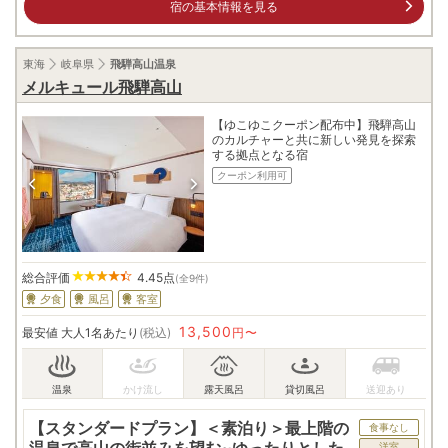
宿の基本情報を見る
東海
岐阜県
飛騨高山温泉
メルキュール飛騨高山
【ゆこゆこクーポン配布中】飛騨高山
のカルチャーと共に新しい発見を探索
する拠点となる宿
クーポン利用可
総合評価
4.45
点
(全9件)
夕食
風呂
客室
13,500
最安値
大人1名あたり
(税込)
円〜
【スタンダードプラン】＜素泊り＞最上階の
食事なし
温泉で高山の街並みを望む~ゆったりとした
洋室