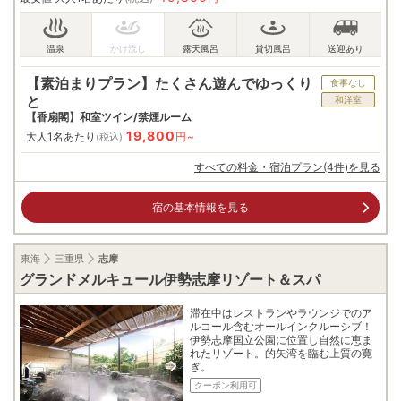
【素泊まりプラン】たくさん遊んでゆっくり
食事なし
と
和洋室
【香扇閣】和室ツイン/禁煙ルーム
19,800
大人1名あたり
円~
(税込)
すべての料金・宿泊プラン(4件)を見る
宿の基本情報を見る
東海
三重県
志摩
グランドメルキュール伊勢志摩リゾート＆スパ
滞在中はレストランやラウンジでのア
ルコール含むオールインクルーシブ！
伊勢志摩国立公園に位置し自然に恵ま
れたリゾート。的矢湾を臨む上質の寛
ぎ。
クーポン利用可