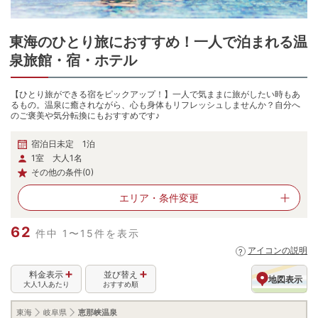
東海
の
ひとり旅におすすめ！一人で泊まれる温
泉旅館・宿・ホテル
【ひとり旅ができる宿をピックアップ！】一人で気ままに旅がしたい時もあ
るもの。温泉に癒されながら、心も身体もリフレッシュしませんか？自分へ
のご褒美や気分転換にもおすすめです♪
宿泊日未定 1泊
1室 大人1名
その他の条件(0)
エリア・
条件変更
62
件中 1〜15件を表示
アイコンの説明
料金表示
並び替え
地図表示
大人1人あたり
おすすめ順
東海
岐阜県
恵那峡温泉