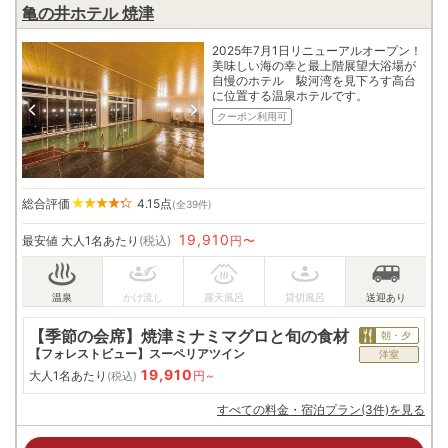
亀の井ホテル 焼津
2025年7月1日リニューアルオープン！
美味しい海の幸と最上階展望大浴場が
自慢のホテル 駿河湾を見下ろす高台
に位置する温泉ホテルです。
クーポン利用可
総合評価
4.15
点
(全39件)
19,910
最安値
大人1名あたり
(税込)
円〜
【季節の会席】焼津ミナミマグロと旬の食材
朝・夕
【フォレストビュー】スーペリアツイン
洋室
19,910
大人1名あたり
円~
(税込)
すべての料金・宿泊プラン(3件)を見る