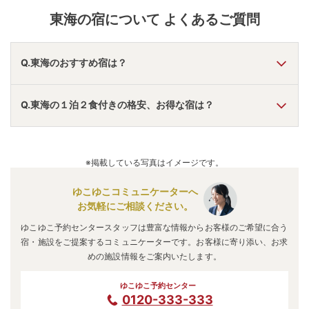
東海
の宿について よくあるご質問
Q.東海のおすすめ宿は？
A.
「
TAOYA下呂
」
・
「
大江戸温泉物語Premium 伊勢志
Q.東海の１泊２食付きの格安、お得な宿は？
摩
」
・
「
恵那峡温泉ホテル ゆずり葉
」
などの旅館・ホテル
がおすすめの宿泊先です。
A.
「
サウナ＆ホテル みどり館
」
・
「
浜名湖かんざんじ温
泉 嵐の館
」
・
「
ウィスタリアンライフクラブ鳥羽
」
などの
※掲載している写真はイメージです。
旅館・ホテルがお得な価格で泊まれる宿泊先です。
ゆこゆこコミュニケーターへ
お気軽にご相談ください。
ゆこゆこ予約センタースタッフは豊富な情報からお客様のご希望に合う
宿・施設をご提案するコミュニケーターです。お客様に寄り添い、お求
めの施設情報をご案内いたします。
ゆこゆこ予約センター
0120-333-333