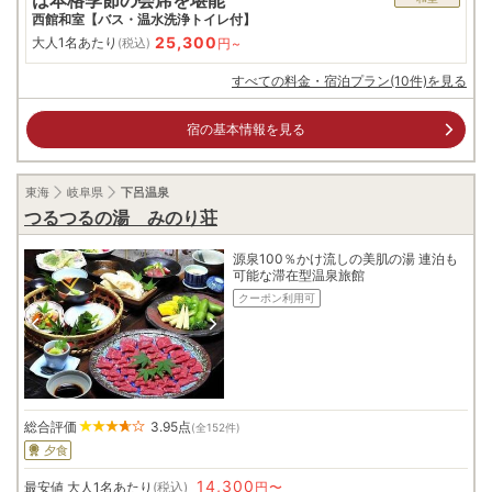
西館和室【バス・温水洗浄トイレ付】
25,300
大人1名あたり
円~
(税込)
すべての料金・宿泊プラン(10件)を見る
宿の基本情報を見る
東海
岐阜県
下呂温泉
つるつるの湯 みのり荘
源泉100％かけ流しの美肌の湯 連泊も
可能な滞在型温泉旅館
クーポン利用可
総合評価
3.95
点
(全152件)
夕食
14,300
最安値
大人1名あたり
(税込)
円〜