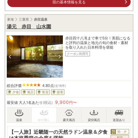
宿の基本情報を見る
東海
三重県
赤目温泉
湯元 赤目 山水園
赤目四十八滝まで車で5分！美肌になる
と評判の温泉と地元の旬の食材・素材
を取り入れた日本料理を堪能
クーポン利用可
総合評価
4.80
点
(全18件)
夕食
風呂
客室
接客
9,900
最安値
大人1名あたり
(税込)
円〜
【一人旅】近畿随一の天然ラドン温泉＆夕食
朝・夕
は本格季節の会席を堪能
和室