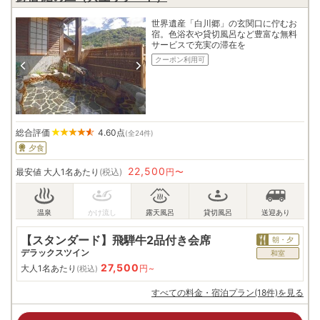
世界遺産「白川郷」の玄関口に佇むお
宿。色浴衣や貸切風呂など豊富な無料
サービスで充実の滞在を
クーポン利用可
総合評価
4.60
点
(全24件)
夕食
22,500
最安値
大人1名あたり
(税込)
円〜
【スタンダード】飛騨牛2品付き会席
朝・夕
デラックスツイン
和室
27,500
大人1名あたり
円~
(税込)
すべての料金・宿泊プラン(18件)を見る