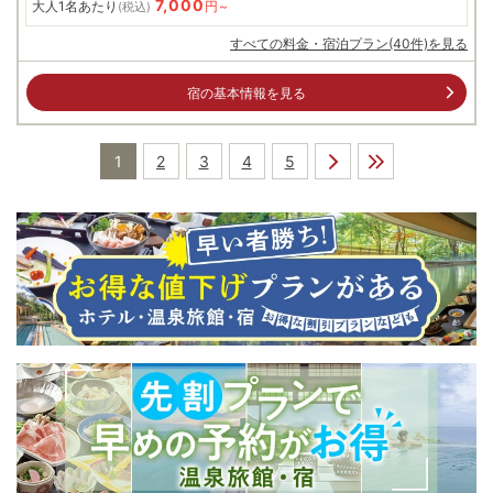
7,000
大人1名あたり
円~
(税込)
すべての料金・宿泊プラン(40件)を見る
宿の基本情報を見る
1
2
3
4
5