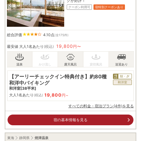
グが好評！
クーポン利用可
宿特別クーポンあり
総合評価
4.10
点
(全175件)
19,800
最安値
大人1名あたり
(税込)
円〜
【アーリーチェックイン特典付き】約80種
朝・夕
和洋中バイキング
和洋室
和洋室[38平米]
19,800
大人1名あたり
円~
(税込)
すべての料金・宿泊プラン(4件)を見る
宿の基本情報を見る
東海
静岡県
焼津温泉