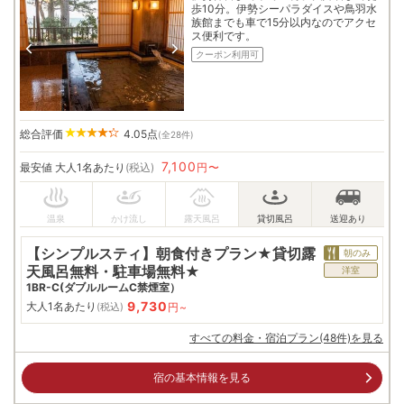
歩10分。伊勢シーパラダイスや鳥羽水
族館までも車で15分以内なのでアクセ
ス便利です。
クーポン利用可
総合評価
4.05
点
(全28件)
7,100
最安値
大人1名あたり
(税込)
円〜
【シンプルスティ】朝食付きプラン★貸切露
朝のみ
天風呂無料・駐車場無料★
洋室
1BR-C(ダブルルームC禁煙室）
9,730
大人1名あたり
円~
(税込)
すべての料金・宿泊プラン(48件)を見る
宿の基本情報を見る