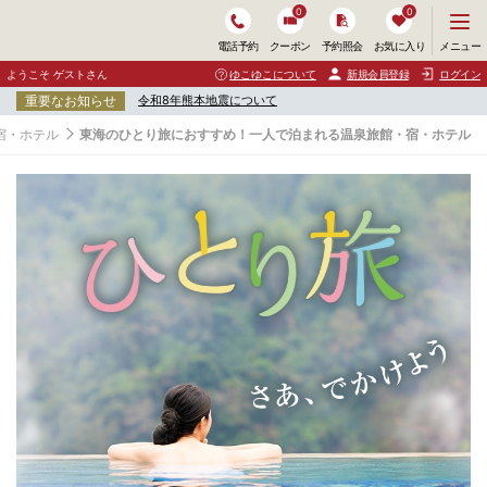
0
0
メ
メニュー
電話予約
クーポン
予約照会
お気に入り
ニ
ュ
ようこそ ゲストさん
ゆこゆこについて
新規会員登録
ログイン
ー
重要なお知らせ
令和8年熊本地震について
を
開
宿・ホテル
東海のひとり旅におすすめ！一人で泊まれる温泉旅館・宿・ホテル
く
東
海