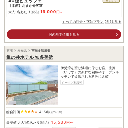
40種ビュッフェ
おまかせ
【本館】おまかせ客室
16,000
大人1名あたり
円~
(税込)
すべての料金・宿泊プラン(2件)を見る
宿の基本情報を見る
東海
愛知県
南知多温泉郷
亀の井ホテル 知多美浜
伊勢湾を望む浜辺に佇むお宿。生簀
（いけす）の新鮮な旬魚やオープンキ
ッチンで提供される料理に舌鼓
クーポン利用可
総合評価
4.15
点
(全245件)
15,530
最安値
大人1名あたり
(税込)
円〜