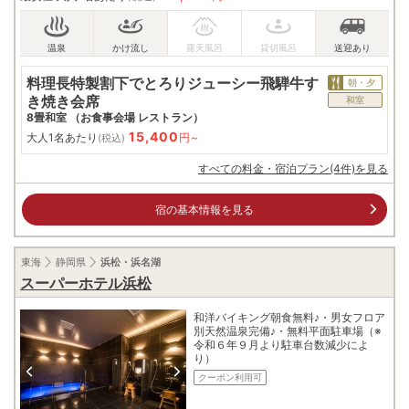
料理長特製割下でとろりジューシー飛騨牛す
朝・夕
き焼き会席
和室
8畳和室 （お食事会場 レストラン）
15,400
大人1名あたり
円~
(税込)
すべての料金・宿泊プラン(4件)を見る
宿の基本情報を見る
東海
静岡県
浜松・浜名湖
スーパーホテル浜松
和洋バイキング朝食無料♪・男女フロア
別天然温泉完備♪・無料平面駐車場（※
令和６年９月より駐車台数減少によ
り）
クーポン利用可