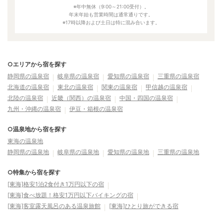
※年中無休（9:00～21:00受付）。
年末年始も営業時間は通常通りです。
※17時以降および土日は特に混み合います。
○エリアから宿を探す
静岡県の温泉宿
岐阜県の温泉宿
愛知県の温泉宿
三重県の温泉宿
北海道の温泉宿
東北の温泉宿
関東の温泉宿
甲信越の温泉宿
北陸の温泉宿
近畿（関西）の温泉宿
中国・四国の温泉宿
九州・沖縄の温泉宿
伊豆・箱根の温泉宿
○温泉地から宿を探す
東海の温泉地
静岡県の温泉地
岐阜県の温泉地
愛知県の温泉地
三重県の温泉地
○特集から宿を探す
[東海]格安1泊2食付き1万円以下の宿
[東海]食べ放題！格安1万円以下バイキングの宿
[東海]客室露天風呂のある温泉旅館
[東海]ひとり旅ができる宿