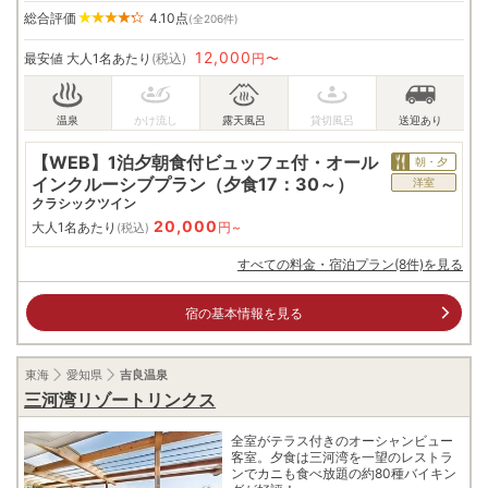
総合評価
4.10
点
(全206件)
12,000
最安値
大人1名あたり
(税込)
円〜
【WEB】1泊夕朝食付ビュッフェ付・オール
朝・夕
インクルーシブプラン（夕食17：30～）
洋室
クラシックツイン
20,000
大人1名あたり
円~
(税込)
すべての料金・宿泊プラン(8件)を見る
宿の基本情報を見る
東海
愛知県
吉良温泉
三河湾リゾートリンクス
全室がテラス付きのオーシャンビュー
客室。夕食は三河湾を一望のレストラ
ンでカニも食べ放題の約80種バイキン