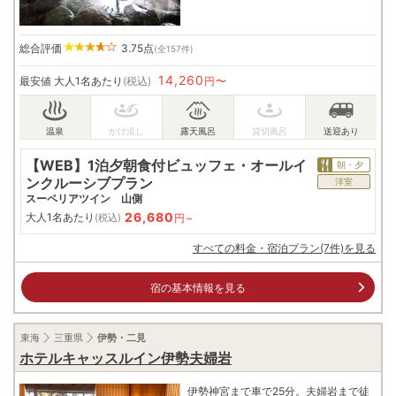
総合評価
3.75
点
(全157件)
14,260
最安値
大人1名あたり
(税込)
円〜
【WEB】1泊夕朝食付ビュッフェ・オールイ
朝・夕
ンクルーシブプラン
洋室
スーペリアツイン 山側
26,680
大人1名あたり
円~
(税込)
すべての料金・宿泊プラン(7件)を見る
宿の基本情報を見る
東海
三重県
伊勢・二見
ホテルキャッスルイン伊勢夫婦岩
伊勢神宮まで車で25分。夫婦岩まで徒