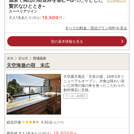
贅沢なひととき~
スーペリアツイン
15,500
大人1名あたり
円~
(税込)
すべての料金・宿泊プラン(6件)を見る
宿の基本情報を見る
東海
愛知県
西浦温泉
天空海遊の宿 末広
天空露天風呂「天音の湯」24年3月リ
ニューアルオープン。夕食は味わい深
い三河湾の海の幸を使ったこだわりの
創作懐石に舌鼓。
クーポン利用可
総合評価
4.50
点
(全27件)
19,800
最安値
大人1名あたり
(税込)
円〜