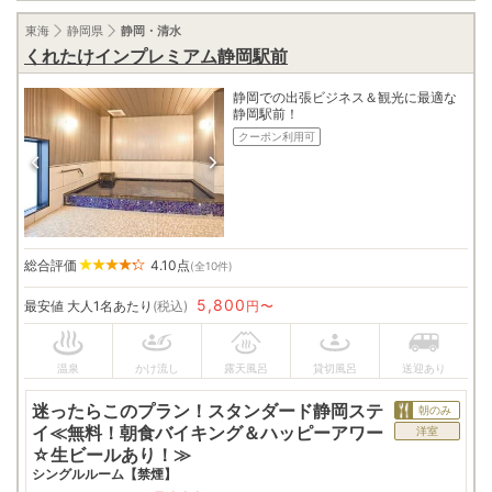
東海
静岡県
静岡・清水
くれたけインプレミアム静岡駅前
静岡での出張ビジネス＆観光に最適な
静岡駅前！
クーポン利用可
総合評価
4.10
点
(全10件)
5,800
最安値
大人1名あたり
(税込)
円〜
迷ったらこのプラン！スタンダード静岡ステ
朝のみ
イ≪無料！朝食バイキング＆ハッピーアワー
洋室
☆生ビールあり！≫
シングルルーム【禁煙】