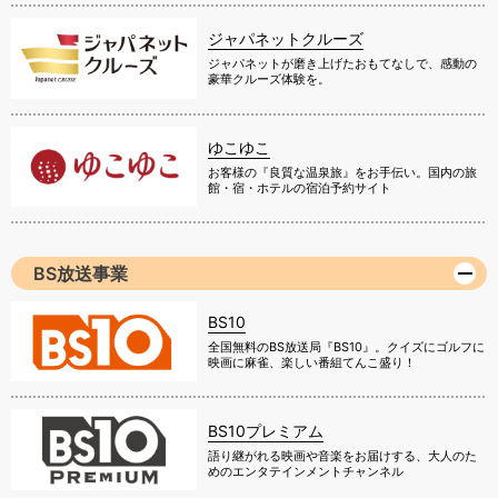
ジャパネットクルーズ
ジャパネットが磨き上げたおもてなしで、感動の
豪華クルーズ体験を。
ゆこゆこ
お客様の『良質な温泉旅』をお手伝い。国内の旅
館・宿・ホテルの宿泊予約サイト
BS放送事業
BS10
全国無料のBS放送局『BS10』。クイズにゴルフに
映画に麻雀、楽しい番組てんこ盛り！
BS10プレミアム
語り継がれる映画や音楽をお届けする、大人のた
めのエンタテインメントチャンネル