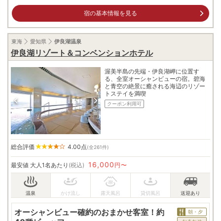
宿の基本情報を見る
東海
愛知県
伊良湖温泉
伊良湖リゾート＆コンベンションホテル
渥美半島の先端・伊良湖岬に位置す
る、全室オーシャンビューの宿。碧海
と青空の絶景に癒される海辺のリゾー
トステイを満喫
クーポン利用可
総合評価
4.00
点
(全261件)
16,000
最安値
大人1名あたり
(税込)
円〜
オーシャンビュー確約のおまかせ客室！約
朝・夕