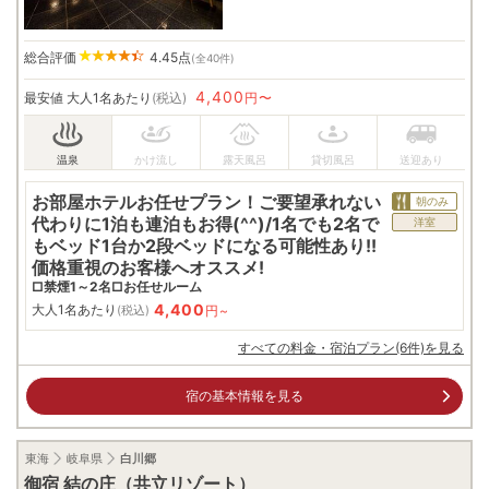
総合評価
4.45
点
(全40件)
4,400
最安値
大人1名あたり
(税込)
円〜
お部屋ホテルお任せプラン！ご要望承れない
朝のみ
代わりに1泊も連泊もお得(^^)/1名でも2名で
洋室
もベッド1台か2段ベッドになる可能性あり!!
価格重視のお客様へオススメ!
□禁煙1～2名□お任せルーム
4,400
大人1名あたり
円~
(税込)
すべての料金・宿泊プラン(6件)を見る
宿の基本情報を見る
東海
岐阜県
白川郷
御宿 結の庄（共立リゾート）