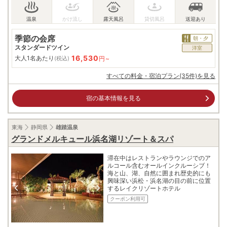
季節の会席
朝・夕
スタンダードツイン
洋室
16,530
大人1名あたり
円~
(税込)
すべての料金・宿泊プラン(35件)を見る
宿の基本情報を見る
東海
静岡県
雄踏温泉
グランドメルキュール浜名湖リゾート＆スパ
滞在中はレストランやラウンジでのア
ルコール含むオールインクルーシブ！
海と山、湖、自然に囲まれ歴史的にも
興味深い浜松・浜名湖の目の前に位置
するレイクリゾートホテル
クーポン利用可