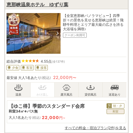
恵那峡温泉ホテル ゆずり葉
【全室恵那峡パノラマビュー】四季
折々の景色を見せる恵那峡は絶景！飛
騨牛料理とエリア最大級の広さを誇る
大浴場を満喫♪
クーポン利用可
総合評価
4.55
点
(全137件)
夕食
客室
接客
22,000
最安値
大人1名あたり
(税込)
円〜
【ゆこ得】季節のスタンダード会席
朝・夕
和室34㎡※バス無
和室
22,000
大人1名あたり
円~
(税込)
すべての料金・宿泊プラン(2件)を見る