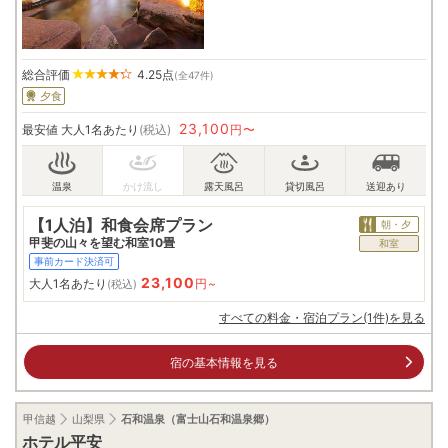
総合評価
4.25
点
(全47件)
夕食
23,100
最安値
大人1名あたり
(税込)
円〜
【1人泊】和食会席プラン
朝・夕
甲斐の山々を望む和室10畳
和室
事前カード決済可
23,100
大人1名あたり
円~
(税込)
すべての料金・宿泊プラン(1件)を見る
宿の基本情報を見る
甲信越
山梨県
石和温泉（富士山石和温泉郷）
ホテル平安