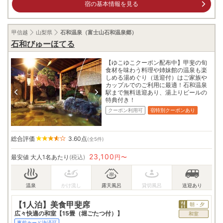
宿の基本情報を見る
甲信越
山梨県
石和温泉（富士山石和温泉郷）
石和びゅーほてる
【ゆこゆこクーポン配布中】甲斐の旬
食材を味わう料理や姉妹館の温泉も楽
しめる湯めぐり（送迎付）はご家族や
カップルでのご利用に最適！石和温泉
駅まで無料送迎あり、湯上りビールの
特典付き！
クーポン利用可
宿特別クーポンあり
総合評価
3.60
点
(全5件)
23,100
最安値
大人1名あたり
(税込)
円〜
【1人泊】美食甲斐席
朝・夕
広々快適の和室【15畳（堀ごたつ付）】
和室
事前カード決済可