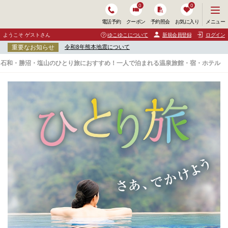
0
0
メ
メニュー
電話予約
クーポン
予約照会
お気に入り
ニ
ュ
ようこそ ゲストさん
ゆこゆこについて
新規会員登録
ログイン
ー
重要なお知らせ
令和8年熊本地震について
を
開
石和・勝沼・塩山のひとり旅におすすめ！一人で泊まれる温泉旅館・宿・ホテル
く
石
和
・
勝
沼
・
塩
山