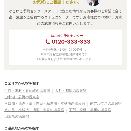
お気軽にご相談ください。
ゆこゆこ予約センタースタッフは豊富な情報からお客様のご希望に合う
宿・施設をご提案するコミュニケーターです。お客様に寄り添い、お求
めの施設情報をご案内いたします。
ゆこゆこ予約センター
0120-333-333
※年中無休（9:00～21:00受付）。
年末年始も営業時間は通常通りです。
※17時以降および土日は特に混み合います。
○エリアから宿を探す
甲府・湯村・昇仙峡の温泉宿
大月・都留の温泉宿
山中湖・忍野の温泉宿
河口湖・西湖・富士吉田・精進湖・本栖湖の温泉宿
南アルプスの温泉宿
八ヶ岳・小淵沢・清里・大泉の温泉宿
下部・身延・早川の温泉宿
山梨県の温泉宿
○温泉地から宿を探す