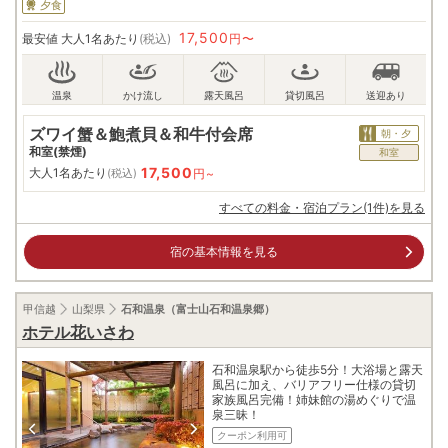
夕食
17,500
最安値
大人1名あたり
(税込)
円〜
ズワイ蟹＆鮑煮貝＆和牛付会席
朝・夕
和室(禁煙)
和室
17,500
大人1名あたり
円~
(税込)
すべての料金・宿泊プラン(1件)を見る
宿の基本情報を見る
甲信越
山梨県
石和温泉（富士山石和温泉郷）
ホテル花いさわ
石和温泉駅から徒歩5分！大浴場と露天
風呂に加え、バリアフリー仕様の貸切
家族風呂完備！姉妹館の湯めぐりで温
泉三昧！
クーポン利用可