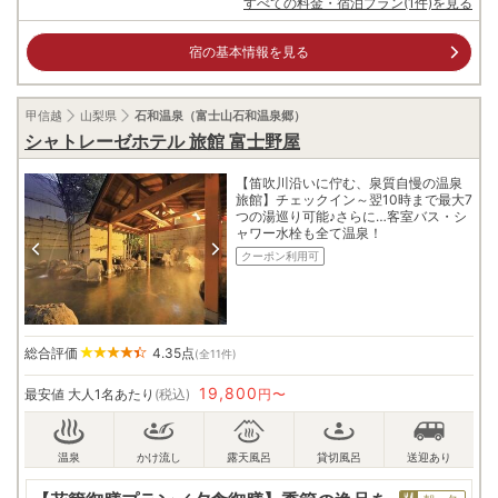
すべての料金・宿泊プラン(1件)を見る
宿の基本情報を見る
甲信越
山梨県
石和温泉（富士山石和温泉郷）
シャトレーゼホテル 旅館 富士野屋
【笛吹川沿いに佇む、泉質自慢の温泉
旅館】チェックイン～翌10時まで最大7
つの湯巡り可能♪さらに…客室バス・シ
ャワー水栓も全て温泉！
クーポン利用可
総合評価
4.35
点
(全11件)
19,800
最安値
大人1名あたり
(税込)
円〜