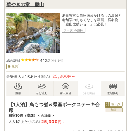
華やぎの章 慶山
湯量豊富な自家源泉かけ流しの温泉と
老舗宿のおもてなしを堪能。宿名物
「慶山太鼓ショー」は必見！
クーポン利用可
総合評価
4.10
点
(全115件)
風呂
25,300
最安値
大人1名あたり
(税込)
円〜
【1人泊】鳥もつ煮＆県産ポークステーキ会
朝・夕
席
和室
和室10畳（喫煙）＜会場食＞
25,300
大人1名あたり
円~
(税込)