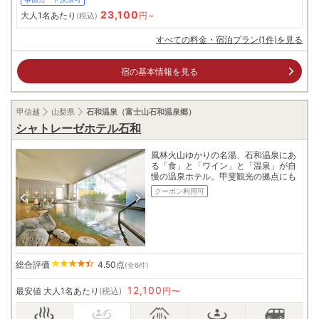
23,100
大人1名あたり
円~
(税込)
すべての料金・宿泊プラン(1件)を見る
宿の基本情報を見る
甲信越
山梨県
石和温泉（富士山石和温泉郷）
シャトレーゼホテル石和
風林火山ゆかりの名湯、石和温泉にあ
る「食」と「ワイン」と「温泉」が自
慢の温泉ホテル。甲斐観光の拠点にも
クーポン利用可
総合評価
4.50
点
(全6件)
12,100
最安値
大人1名あたり
(税込)
円〜