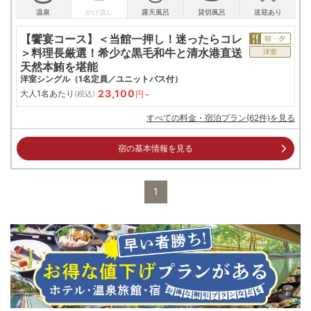
【饗宴コース】＜当館一押し！迷ったらコレ
朝・夕
＞料理長厳選！希少な黒毛和牛と清水港直送
洋室
天然本鮪を堪能
洋室シングル（1名定員／ユニットバス付）
23,100
大人1名あたり
円~
(税込)
すべての料金・宿泊プラン(62件)を見る
宿の基本情報を見る
1