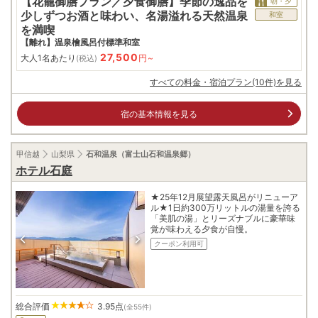
【花籠御膳プラン／夕食御膳】季節の逸品を
朝・夕
少しずつお酒と味わい、名湯溢れる天然温泉
和室
を満喫
【離れ】温泉檜風呂付標準和室
27,500
大人1名あたり
円~
(税込)
すべての料金・宿泊プラン(10件)を見る
宿の基本情報を見る
甲信越
山梨県
石和温泉（富士山石和温泉郷）
ホテル石庭
★25年12月展望露天風呂がリニューア
ル★1日約300万リットルの湯量を誇る
「美肌の湯」とリーズナブルに豪華味
覚が味わえる夕食が自慢。
クーポン利用可
総合評価
3.95
点
(全55件)