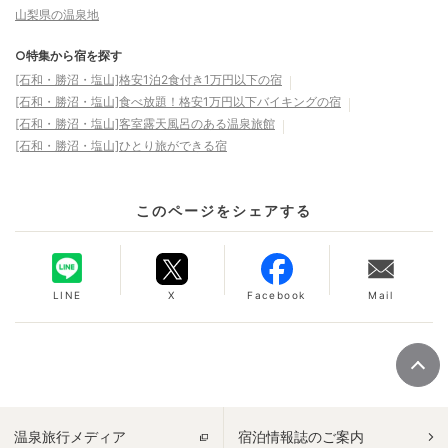
山梨県の温泉地
○特集から宿を探す
[石和・勝沼・塩山]格安1泊2食付き1万円以下の宿
[石和・勝沼・塩山]食べ放題！格安1万円以下バイキングの宿
[石和・勝沼・塩山]客室露天風呂のある温泉旅館
[石和・勝沼・塩山]ひとり旅ができる宿
このページをシェアする
LINE
X
Facebook
Mail
温泉旅行メディア
宿泊情報誌のご案内