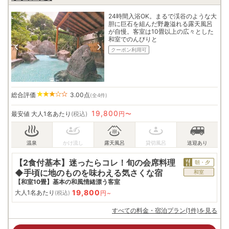
24時間入浴OK。まるで渓谷のような大
胆に巨石を組んだ野趣溢れる露天風呂
が自慢。客室は10畳以上の広々とした
和室でのんびりと
クーポン利用可
総合評価
3.00
点
(全4件)
19,800
最安値
大人1名あたり
(税込)
円〜
【2食付基本】迷ったらコレ！旬の会席料理
朝・夕
◆手頃に地のものを味わえる気さくな宿
和室
【和室10畳】基本の和風情緒漂う客室
19,800
大人1名あたり
円~
(税込)
すべての料金・宿泊プラン(1件)を見る