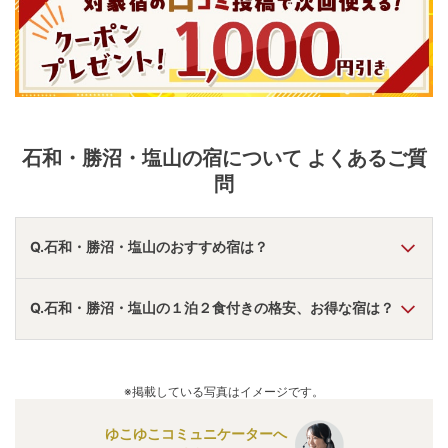
石和・勝沼・塩山
の宿について よくあるご質
問
Q.石和・勝沼・塩山のおすすめ宿は？
A.
「
大江戸温泉物語 ホテル新光
」
・
「
華やぎの章 慶山
」
・
Q.石和・勝沼・塩山の１泊２食付きの格安、お得な宿は？
「
川浦温泉 山県館
」
などの旅館・ホテルがおすすめの宿泊
先です。
A.
「
ホテル君佳【伊東園ホテルズ】
」
・
「
大江戸温泉物語 ホ
テル新光
」
・
「
ホテル石庭
」
などの旅館・ホテルがお得な価
※掲載している写真はイメージです。
格で泊まれる宿泊先です。
ゆこゆこコミュニケーターへ