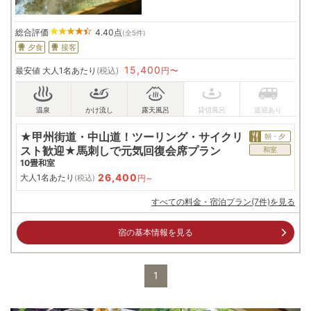
総合評価
4.40
点
(全5件)
夕食
接客
15,400
最安値
大人1名あたり
(税込)
円〜
★甲州街道・中山道！ツーリング・サイクリ
朝・夕
スト歓迎★馬刺しで元気回復会席プラン
和室
10畳和室
26,400
大人1名あたり
円~
(税込)
すべての料金・宿泊プラン(7件)を見る
宿の基本情報を見る
1