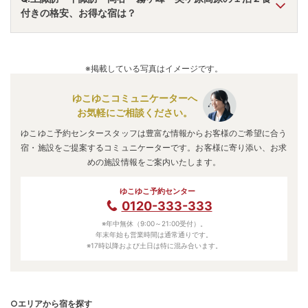
「
信州上諏訪温泉 諏訪別邸 朱白
」
・
「
かけ流し源泉の宿 渋
付きの格安、お得な宿は？
の湯
」
などの旅館・ホテルがおすすめの宿泊先です。
A.
「
上諏訪温泉 油屋旅館【伊東園ホテルズ】
」
・
「
すわ湖
苑
」
・
「
信州しもすわ温泉 ぎん月
」
などの旅館・ホテルが
※掲載している写真はイメージです。
お得な価格で泊まれる宿泊先です。
ゆこゆこコミュニケーターへ
お気軽にご相談ください。
ゆこゆこ予約センタースタッフは豊富な情報からお客様のご希望に合う
宿・施設をご提案するコミュニケーターです。お客様に寄り添い、お求
めの施設情報をご案内いたします。
ゆこゆこ予約センター
0120-333-333
※年中無休（9:00～21:00受付）。
年末年始も営業時間は通常通りです。
※17時以降および土日は特に混み合います。
○エリアから宿を探す