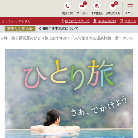
0
0
メ
メニュー
電話予約
クーポン
予約照会
お気に入り
ニ
ュ
ようこそ ゲストさん
ゆこゆこについて
新規会員登録
ログイン
ー
重要なお知らせ
令和8年熊本地震について
を
開
霧ヶ峰・美ヶ原高原のひとり旅におすすめ！一人で泊まれる温泉旅館・宿・ホテル
く
上
諏
訪
・
下
諏
訪
・
岡
谷
・
霧
ヶ
峰
・
美
ヶ
原
高