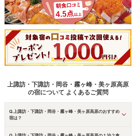
上諏訪・下諏訪・岡谷・霧ヶ峰・美ヶ原高原
の宿について よくあるご質問
Q.上諏訪・下諏訪・岡谷・霧ヶ峰・美ヶ原高原のおすすめ
宿は？
A.
「
神秘なる諏訪湖に心癒される宿 上諏訪温泉 しんゆ
」
・
Q.上諏訪・下諏訪・岡谷・霧ヶ峰・美ヶ原高原の１泊２食