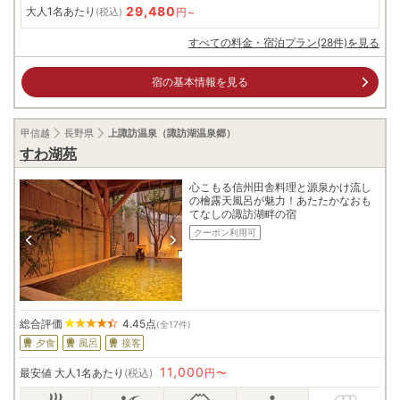
29,480
大人1名あたり
円~
(税込)
すべての料金・宿泊プラン(28件)を見る
宿の基本情報を見る
甲信越
長野県
上諏訪温泉（諏訪湖温泉郷）
すわ湖苑
心こもる信州田舎料理と源泉かけ流し
の檜露天風呂が魅力！あたたかなおも
てなしの諏訪湖畔の宿
クーポン利用可
総合評価
4.45
点
(全17件)
夕食
風呂
接客
11,000
最安値
大人1名あたり
(税込)
円〜