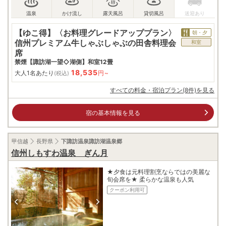
【ゆこ得】〈お料理グレードアッププラン〉
朝・夕
信州プレミアム牛しゃぶしゃぶの田舎料理会
和室
席
禁煙【諏訪湖一望◇湖側】和室12畳
18,535
大人1名あたり
円~
(税込)
すべての料金・宿泊プラン(8件)を見る
宿の基本情報を見る
甲信越
長野県
下諏訪温泉諏訪湖温泉郷
信州しもすわ温泉 ぎん月
★夕食は元料理割烹ならではの美麗な
旬会席を★ 柔らかな温泉も人気
クーポン利用可