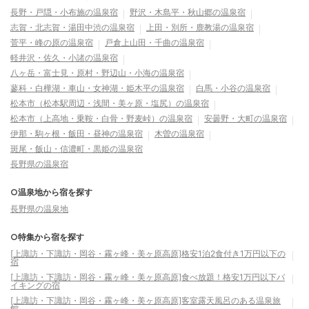
長野・戸隠・小布施の温泉宿
野沢・木島平・秋山郷の温泉宿
志賀・北志賀・湯田中渋の温泉宿
上田・別所・鹿教湯の温泉宿
菅平・峰の原の温泉宿
戸倉上山田・千曲の温泉宿
軽井沢・佐久・小諸の温泉宿
八ヶ岳・富士見・原村・野辺山・小海の温泉宿
蓼科・白樺湖・車山・女神湖・姫木平の温泉宿
白馬・小谷の温泉宿
松本市（松本駅周辺・浅間・美ヶ原・塩尻）の温泉宿
松本市（上高地・乗鞍・白骨・野麦峠）の温泉宿
安曇野・大町の温泉宿
伊那・駒ヶ根・飯田・昼神の温泉宿
木曽の温泉宿
斑尾・飯山・信濃町・黒姫の温泉宿
長野県の温泉宿
○温泉地から宿を探す
長野県の温泉地
○特集から宿を探す
[上諏訪・下諏訪・岡谷・霧ヶ峰・美ヶ原高原]格安1泊2食付き1万円以下の
宿
[上諏訪・下諏訪・岡谷・霧ヶ峰・美ヶ原高原]食べ放題！格安1万円以下バ
イキングの宿
[上諏訪・下諏訪・岡谷・霧ヶ峰・美ヶ原高原]客室露天風呂のある温泉旅
館