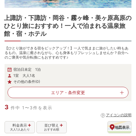
原
上諏訪・下諏訪・岡谷・霧ヶ峰・美ヶ原高原
の
ひとり旅におすすめ！一人で泊まれる温泉旅
館・宿・ホテル
【ひとり旅ができる宿をピックアップ！】一人で気ままに旅がしたい時もあ
るもの。温泉に癒されながら、心も身体もリフレッシュしませんか？自分へ
のご褒美や気分転換にもおすすめです♪
宿泊日未定 1泊
1室 大人1名
その他の条件(0)
エリア・
条件変更
3
件中 1〜3件を表示
アイコンの説明
料金表示
並び替え
地図表示
大人1人あたり
おすすめ順