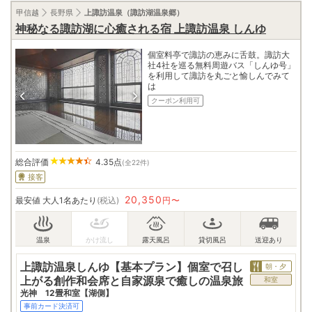
甲信越
長野県
上諏訪温泉（諏訪湖温泉郷）
神秘なる諏訪湖に心癒される宿 上諏訪温泉 しんゆ
個室料亭で諏訪の恵みに舌鼓。諏訪大
社4社を巡る無料周遊バス「しんゆ号」
を利用して諏訪を丸ごと愉しんでみて
は
クーポン利用可
総合評価
4.35
点
(全22件)
接客
20,350
最安値
大人1名あたり
(税込)
円〜
上諏訪温泉しんゆ【基本プラン】個室で召し
朝・夕
上がる創作和会席と自家源泉で癒しの温泉旅
和室
光神 12畳和室【湖側】
事前カード決済可