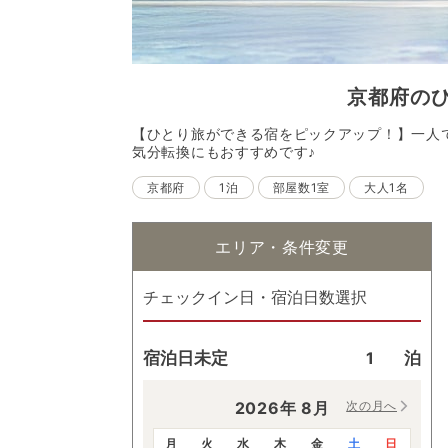
京都府
の
【ひとり旅ができる宿をピックアップ！】一人
気分転換にもおすすめです♪
京都府
1泊
部屋数1室
大人1名
エリア・条件変更
チェックイン日・宿泊日数選択
宿泊日未定
泊
2026
年
8
月
次の月へ
月
火
水
木
金
土
日