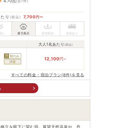
4.70
点
(全7件)
あたり
7,700
(税込)
円〜
大人1名あたり
(税込)
朝のみ
12,100
円~
洋室
すべての料金・宿泊プラン(8件)を見る
る
天橋立を眼下に望む宿。展望天然温泉や、丹