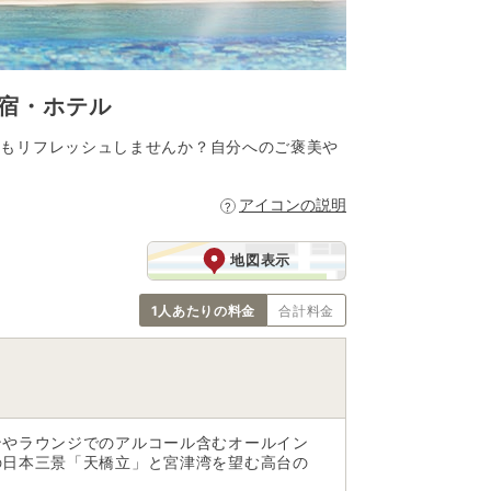
宿・ホテル
体もリフレッシュしませんか？自分へのご褒美や
アイコンの説明
地図表示
1人あたりの料金
合計料金
ンやラウンジでのアルコール含むオールイン
の日本三景「天橋立」と宮津湾を望む高台の