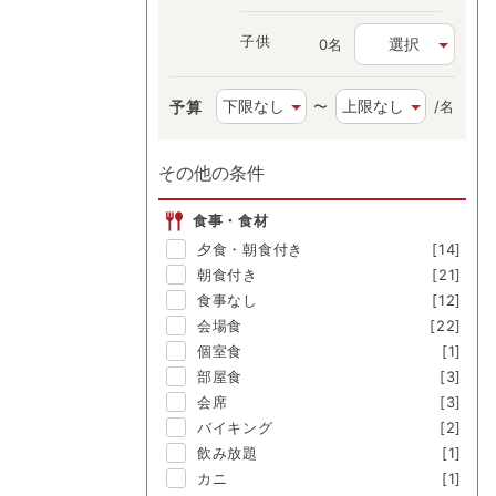
子供
選択
名
予算
〜
/名
その他の条件
食事・食材
夕食・朝食付き
[14]
朝食付き
[21]
食事なし
[12]
会場食
[22]
個室食
[1]
部屋食
[3]
会席
[3]
バイキング
[2]
飲み放題
[1]
カニ
[1]