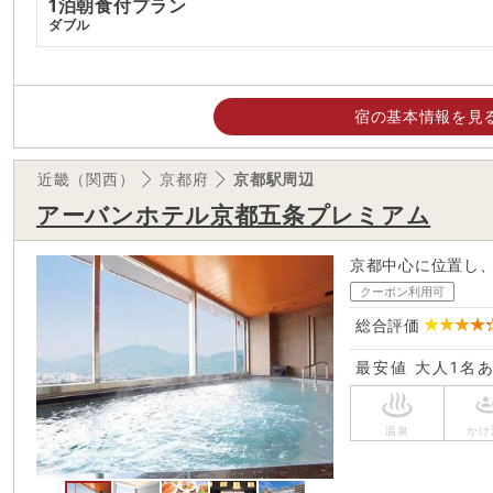
1泊朝食付プラン
ダブル
宿の基本情報を見
近畿（関西）
京都府
京都駅周辺
アーバンホテル京都五条プレミアム
京都中心に位置し
クーポン利用可
総合評価
最安値
大人1名