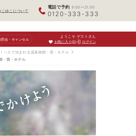
電話で予約
9:00〜21:00
ゆこゆこについて
0120-333-333
ようこそ ゲストさん
約照会
・キャンセル
お気に入り
0
ログイン
！一人で泊まれる温泉旅館・宿・ホテル
館・宿・ホテル