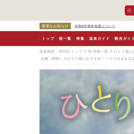
宿
重要なお知らせ
令和8年熊本地震について
トップ
宿一覧
特集
温泉ガイド
観光ガイ
温泉旅館・宿予約 トップ
宿 特集一覧
ひとり旅に
近畿（関西）のひとり旅におすすめ！一人で泊まれる
京
都
府