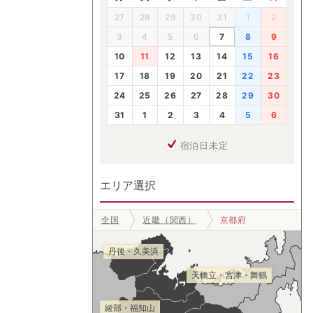
27
28
29
30
31
1
2
3
4
5
6
7
8
9
10
11
12
13
14
15
16
17
18
19
20
21
22
23
24
25
26
27
28
29
30
31
1
2
3
4
5
6
宿泊日未定
エリア選択
全国
近畿（関西）
京都府
丹後・久美浜
天橋立・宮津・舞鶴
綾部・福知山