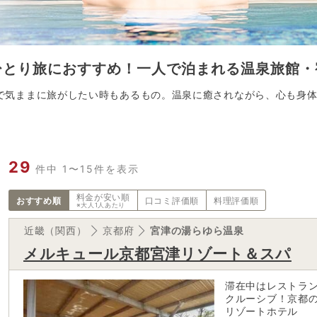
ひとり旅におすすめ！一人で泊まれる温泉旅館・
で気ままに旅がしたい時もあるもの。温泉に癒されながら、心も身
29
件中 1〜15件を表示
料金が
安い順
おすすめ順
口コミ評価順
料理評価順
※大人1人あたり
近畿（関西）
京都府
宮津の湯らゆら温泉
メルキュール京都宮津リゾート＆スパ
滞在中はレストラ
クルーシブ！京都
リゾートホテル