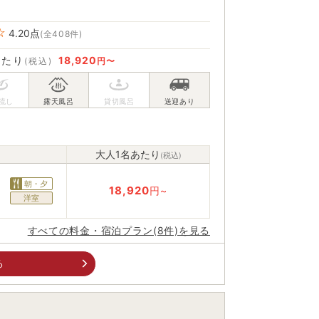
4.20
点
(全408件)
あたり
18,920
(税込)
円〜
大人1名あたり
(税込)
朝・夕
18,920
円~
洋室
すべての料金・宿泊プラン(8件)を見る
る