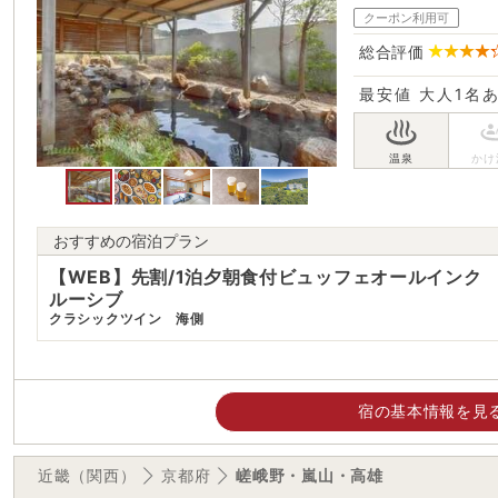
クーポン利用可
総合評価
最安値
大人1名
おすすめの宿泊プラン
【WEB】先割/1泊夕朝食付ビュッフェオールインク
ルーシブ
クラシックツイン 海側
宿の基本情報を見
近畿（関西）
京都府
嵯峨野・嵐山・高雄