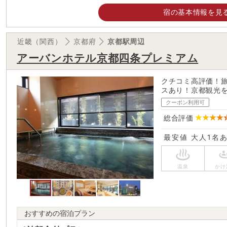
宿の基本情報を見
近畿（関西）
京都府
京都駅周辺
アーバンホテル京都四条プレミアム
クチコミ高評価！
スあり！京都観光を
クーポン利用可
総合評価
最安値
大人1名
おすすめの宿泊プラン