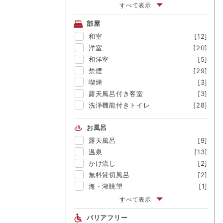
伊勢海老
[-]
すべて表示
アワビ
[-]
部屋
金目鯛
[-]
和室
[12]
舟盛
[-]
洋室
[20]
ブランド牛
[-]
和洋室
[5]
囲炉裏料理
[-]
禁煙
[29]
松茸
[-]
喫煙
[3]
露天風呂付き客室
[3]
洗浄機能付きトイレ
[28]
お風呂
露天風呂
[9]
温泉
[13]
かけ流し
[2]
無料貸切風呂
[2]
海・湖眺望
[1]
富士山眺望
[-]
すべて表示
渓流眺望
[-]
バリアフリー
にごり湯
[-]