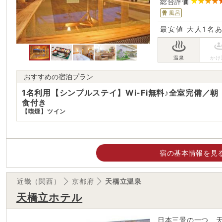
総合評価
風呂
最安値
大人1名
おすすめの宿泊プラン
1名利用【シンプルステイ】Wi-Fi無料♪全室完備／朝
食付き
【喫煙】ツイン
宿の基本情報を見
近畿（関西）
京都府
天橋立温泉
天橋立ホテル
日本三景の一つ、