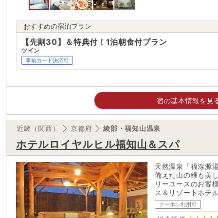
おすすめの宿泊プラン
【先割30】＆特典付！1泊朝食付プラン
ツイン
事前カード決済可
宿の基本情報を見
近畿（関西）
京都府
綾部・福知山温泉
ホテルロイヤルヒル福知山＆スパ
天然温泉「福湶源
備えた山の緑も美し
リーユースのお客様
ス＆リゾートホテ
クーポン利用可