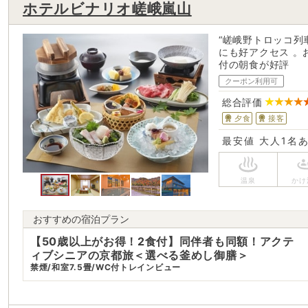
ホテルビナリオ嵯峨嵐山
“嵯峨野トロッコ列
にも好アクセス 。
付の朝食が好評
クーポン利用可
総合評価
夕食
接客
最安値
大人1名
おすすめの宿泊プラン
【50歳以上がお得！2食付】同伴者も同額！アクテ
ィブシニアの京都旅＜選べる釜めし御膳＞
禁煙/和室7.5畳/WC付トレインビュー