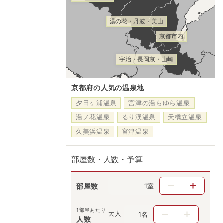
湯の花・丹波・美山
京都市内
宇治・長岡京・山崎
京都府の人気の温泉地
夕日ヶ浦温泉
宮津の湯らゆら温泉
湯ノ花温泉
るり渓温泉
天橋立温泉
久美浜温泉
宮津温泉
部屋数・人数・予算
部屋数
室
1部屋あたり
大人
名
人数