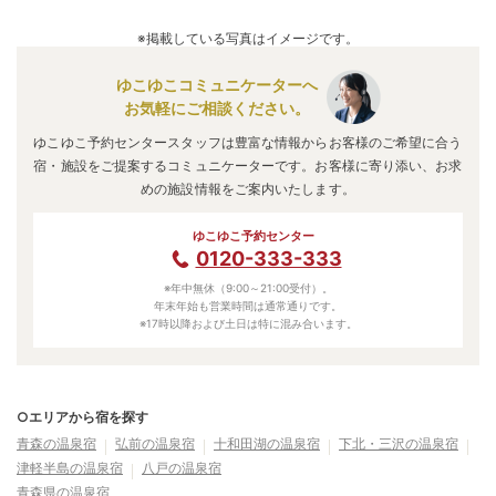
A.
「
奥津軽の名湯 稲垣温泉ホテル花月亭本館
」
・
「
黄金崎不
老ふ死温泉
」
・
「
鯵ケ沢温泉 水軍の宿
」
などの旅館・ホテ
※掲載している写真はイメージです。
ルがお得な価格で泊まれる宿泊先です。
ゆこゆこコミュニケーターへ
お気軽にご相談ください。
ゆこゆこ予約センタースタッフは豊富な情報からお客様のご希望に合う
宿・施設をご提案するコミュニケーターです。お客様に寄り添い、お求
めの施設情報をご案内いたします。
ゆこゆこ予約センター
0120-333-333
※年中無休（9:00～21:00受付）。
年末年始も営業時間は通常通りです。
※17時以降および土日は特に混み合います。
○エリアから宿を探す
青森の温泉宿
弘前の温泉宿
十和田湖の温泉宿
下北・三沢の温泉宿
津軽半島の温泉宿
八戸の温泉宿
青森県の温泉宿