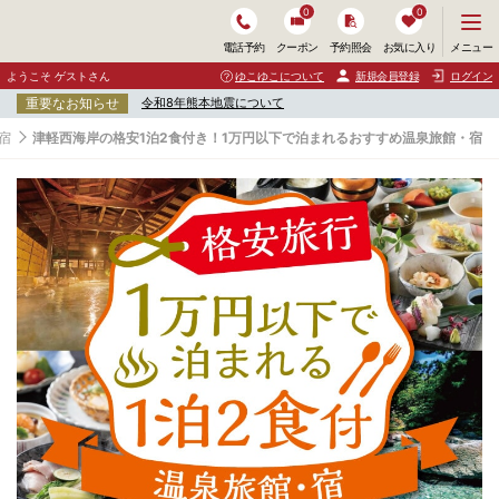
0
0
メ
メニュー
電話予約
クーポン
予約照会
お気に入り
ニ
ュ
ようこそ ゲストさん
ゆこゆこについて
新規会員登録
ログイン
ー
重要なお知らせ
令和8年熊本地震について
を
開
宿
津軽西海岸の格安1泊2食付き！1万円以下で泊まれるおすすめ温泉旅館・宿
く
津
軽
西
海
岸