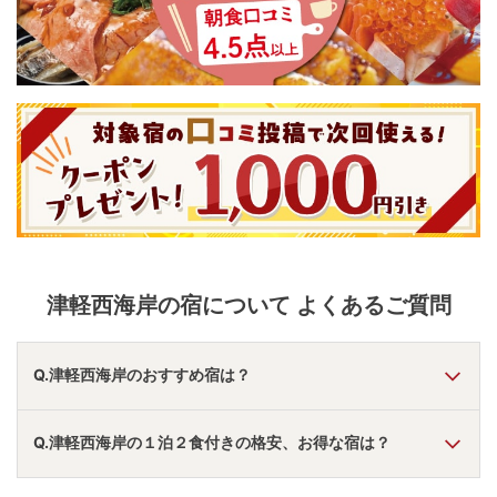
津軽西海岸
の宿について よくあるご質問
Q.津軽西海岸のおすすめ宿は？
A.
「
黄金崎不老ふ死温泉
」
・
「
ホテルグランメール山海
Q.津軽西海岸の１泊２食付きの格安、お得な宿は？
荘
」
・
「
鯵ケ沢温泉 水軍の宿
」
などの旅館・ホテルがおす
すめの宿泊先です。