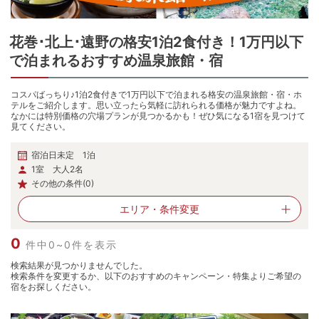
花巻･北上･遠野
の
格安1泊2食付き！1万円以下
で泊まれるおすすめ温泉旅館・宿
コスパばっちり♪1泊2食付きで1万円以下で泊まれる格安の温泉旅館・宿・ホ
テルをご紹介します。思い立ったら気軽に訪れられる価格が魅力ですよね。
なかには特別価格の穴場プランが見つかるかも！ぜひ気になる1宿を見つけて
見てください。
宿泊日未定 1泊
1室 大人2名
その他の条件(0)
エリア・
条件変更
0
件中0~0件を表示
検索結果が見つかりませんでした。
検索条件を変更するか、以下のおすすめのキャンペーン・特集よりご希望の
宿をお探しください。