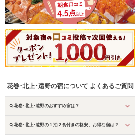
花巻･北上･遠野
の宿について よくあるご質問
Q.花巻･北上･遠野のおすすめ宿は？
A.
「
大江戸温泉物語Premium 岩手花巻
」
・
「
山の神温泉
Q.花巻･北上･遠野の１泊２食付きの格安、お得な宿は？
優香苑
」
・
「
花巻温泉 ホテル花巻
」
などの旅館・ホテルが
おすすめの宿泊先です。