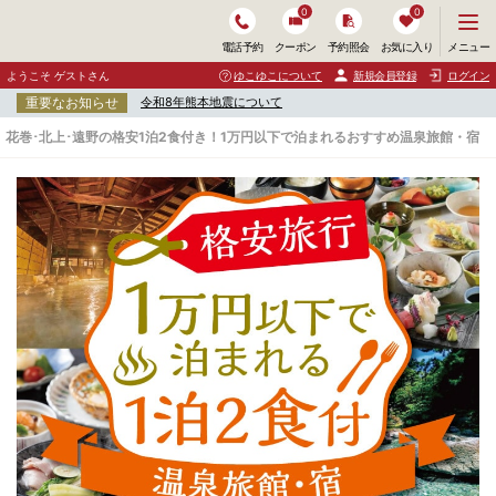
0
0
メ
メニュー
電話予約
クーポン
予約照会
お気に入り
ニ
ュ
ようこそ ゲストさん
ゆこゆこについて
新規会員登録
ログイン
ー
重要なお知らせ
令和8年熊本地震について
を
開
花巻･北上･遠野の格安1泊2食付き！1万円以下で泊まれるおすすめ温泉旅館・宿
く
花
巻
･
北
上
･
遠
野