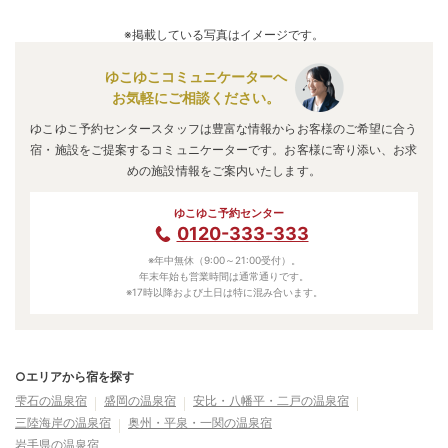
A.
「
静山荘
」
・
「
新清館
」
・
「
観光荘
」
などの旅館・ホテル
がお得な価格で泊まれる宿泊先です。
※掲載している写真はイメージです。
ゆこゆこコミュニケーターへ
お気軽にご相談ください。
ゆこゆこ予約センタースタッフは豊富な情報からお客様のご希望に合う
宿・施設をご提案するコミュニケーターです。お客様に寄り添い、お求
めの施設情報をご案内いたします。
ゆこゆこ予約センター
0120-333-333
※年中無休（9:00～21:00受付）。
年末年始も営業時間は通常通りです。
※17時以降および土日は特に混み合います。
○エリアから宿を探す
雫石の温泉宿
盛岡の温泉宿
安比・八幡平・二戸の温泉宿
三陸海岸の温泉宿
奥州・平泉・一関の温泉宿
岩手県の温泉宿