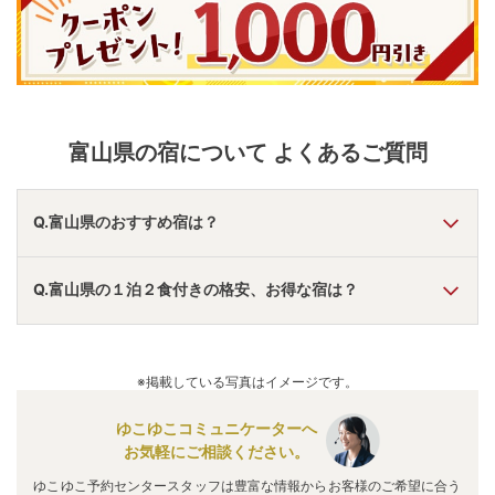
富山県
の宿について よくあるご質問
Q.富山県のおすすめ宿は？
A.
「
メルキュール富山砺波リゾート＆スパ
」
・
「
大江戸温泉
Q.富山県の１泊２食付きの格安、お得な宿は？
物語 宇奈月グランドホテル
」
・
「
黒部・宇奈月温泉やまの
は
」
などの旅館・ホテルがおすすめの宿泊先です。
A.
「
小矢部市サイクリングターミナル
」
・
「
法林寺温泉
」
・
「
メルキュール富山砺波リゾート＆スパ
」
などの旅館・ホテ
※掲載している写真はイメージです。
ルがお得な価格で泊まれる宿泊先です。
ゆこゆこコミュニケーターへ
お気軽にご相談ください。
ゆこゆこ予約センタースタッフは豊富な情報からお客様のご希望に合う