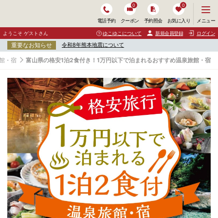
0
0
メ
メニュー
電話予約
クーポン
予約照会
お気に入り
ニ
ュ
ようこそ ゲストさん
ゆこゆこについて
新規会員登録
ログイン
ー
重要なお知らせ
令和8年熊本地震について
を
開
館・宿
富山県の格安1泊2食付き！1万円以下で泊まれるおすすめ温泉旅館・宿
く
富
山
県