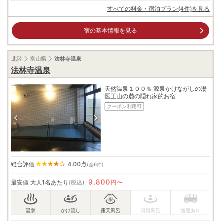
すべての料金・宿泊プラン(4件)を見る
宿の基本情報を見る
北陸
富山県
法林寺温泉
法林寺温泉
天然温泉１００％ 源泉かけながしの湯
医王山の麓の隠れ家的お宿
クーポン利用可
総合評価
4.00
点
(全6件)
9,800
最安値
大人1名あたり
(税込)
円〜