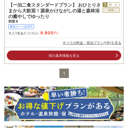
【一泊二食スタンダードプラン】 おひとりさ
朝・夕
まから大歓迎！源泉かけながしの湯と森林浴
和室
の癒やしでゆったり
和室Ｂ
事前カード決済可
9,800
大人1名あたり
円~
(税込)
すべての料金・宿泊プラン(1件)を見る
宿の基本情報を見る
1