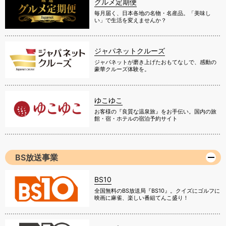
グルメ定期便
毎月届く、日本各地の名物・名産品。「美味し
い」で生活を変えませんか？
ジャパネットクルーズ
ジャパネットが磨き上げたおもてなしで、感動の
豪華クルーズ体験を。
ゆこゆこ
お客様の『良質な温泉旅』をお手伝い。国内の旅
館・宿・ホテルの宿泊予約サイト
BS放送事業
BS10
全国無料のBS放送局『BS10』。クイズにゴルフに
映画に麻雀、楽しい番組てんこ盛り！