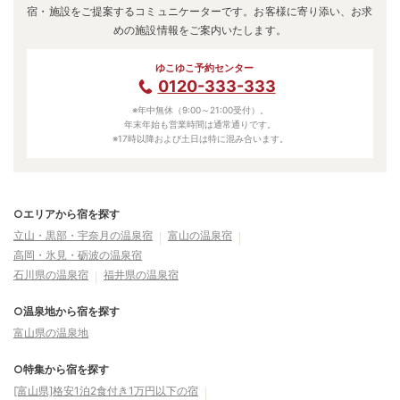
宿・施設をご提案するコミュニケーターです。お客様に寄り添い、お求
めの施設情報をご案内いたします。
ゆこゆこ予約センター
0120-333-333
※年中無休（9:00～21:00受付）。
年末年始も営業時間は通常通りです。
※17時以降および土日は特に混み合います。
○エリアから宿を探す
立山・黒部・宇奈月の温泉宿
富山の温泉宿
高岡・氷見・砺波の温泉宿
石川県の温泉宿
福井県の温泉宿
○温泉地から宿を探す
富山県の温泉地
○特集から宿を探す
[富山県]格安1泊2食付き1万円以下の宿