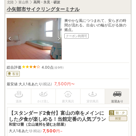
北陸
富山県
高岡・氷見・砺波
小矢部市サイクリングターミナル
爽やかな風につつまれて、安らぎの時
間が流れる。出会いの輪が広がる旅の
拠点。
クーポン利用可
総合評価
4.00
点
(全9件)
客室
7,500
最安値
大人1名あたり
(税込)
円〜
【スタンダード2食付】富山の幸をメインに
朝・夕
した夕食が楽しめる！当館定番の人気プラン
和室
和室12畳（立山連邦を望むお部屋）
7,500
大人1名あたり
円~
(税込)