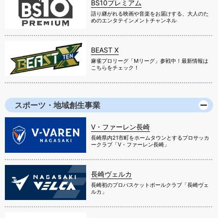
BS10プレミアム
語り継がれる映画や音楽をお届けする、大人のた
めのエンタテインメントチャンネル
BEAST X
麻雀プロリーグ「Mリーグ」参戦中！最新情報は
こちらをチェック！
スポーツ・地域創生事業
V・ファーレン長崎
長崎県内21市町をホームタウンとするプロサッカ
ークラブ「V・ファーレン長崎」
長崎ヴェルカ
長崎初のプロバスケットボールクラブ「長崎ヴェ
ルカ」