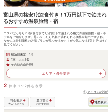
富山県
の
格安1泊2食付き！1万円以下で泊まれ
るおすすめ温泉旅館・宿
コスパばっちり♪1泊2食付きで1万円以下で泊まれる格安の温泉旅館・宿・ホ
テルをご紹介します。思い立ったら気軽に訪れられる価格が魅力ですよね。
なかには特別価格の穴場プランが見つかるかも！ぜひ気になる1宿を見つけて
見てください。
宿泊日未定 1泊
1室 大人2名
その他の条件(0)
エリア・
条件変更
2
件中 1〜2件を表示
アイコンの説明
料金表示
並び替え
地図表示
大人1人あたり
おすすめ順