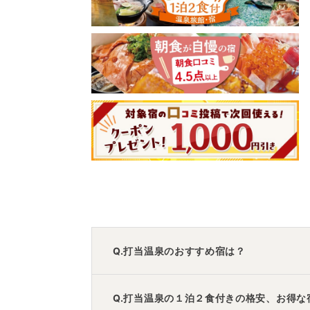
Q.打当温泉のおすすめ宿は？
A.
「
四季彩り 秋田づくし 湯瀬ホテル
」
・
Q.打当温泉の１泊２食付きの格安、お得な