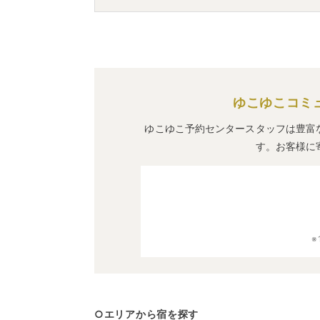
A.
「
秋田県健康増進交流センターユフォー
れる宿泊先です。
ゆこゆこコミ
ゆこゆこ予約センタースタッフは豊富
す。お客様に
○エリアから宿を探す