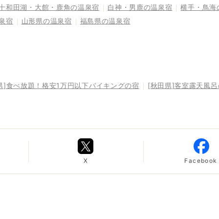
十和田湖・大館・鹿角の温泉宿
白神・男鹿の温泉宿
横手・鳥海
泉宿
山形県の温泉宿
福島県の温泉宿
県]食べ放題！格安1万円以下バイキングの宿
[秋田県]客室露天風
X
Facebook