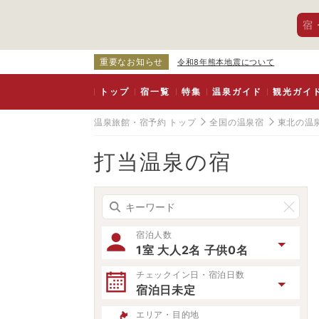
宿
重要なお知らせ
令和8年熊本地震について
トップ
宿一覧
特集
温泉ガイド
観光ガイ
温泉旅館・宿予約 トップ
全国の温泉宿
東北の温
打当温泉の宿
宿泊人数
1室 大人2名 子供0名
チェックイン日・宿泊日数
宿泊日未定
エリア・目的地