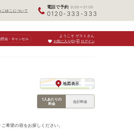
電話で予約
9:00〜21:00
ゆこゆこについて
0120-333-333
ようこそ ゲストさん
約照会
・キャンセル
お気に入り
0
ログイン
地図表示
1人あたりの
合計料金
料金
りご希望の宿をお探しください。