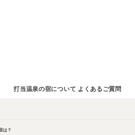
打当温泉
の宿について よくあるご質問
「
亀の井ホテル 田沢湖
」
・
「
新玉川温泉
」
などの旅館・ホテルがおす
宿は？