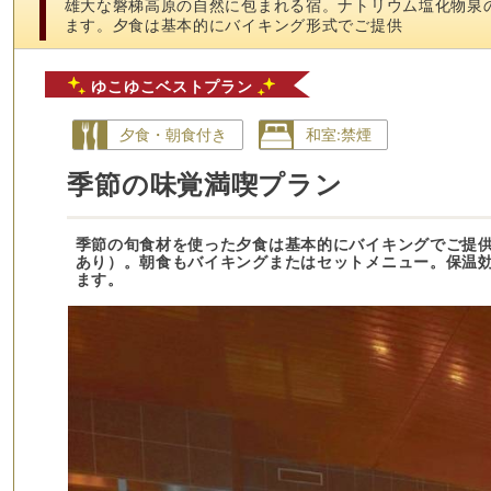
雄大な磐梯高原の自然に包まれる宿。ナトリウム塩化物泉
ます。夕食は基本的にバイキング形式でご提供
ゆこゆこベストプラン
夕食・朝食付き
和室:禁煙
季節の味覚満喫プラン
季節の旬食材を使った夕食は基本的にバイキングでご提
あり）。朝食もバイキングまたはセットメニュー。保温
ます。