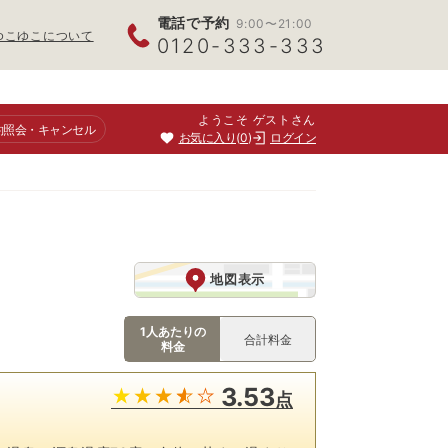
電話で予約
9:00〜21:00
ゆこゆこについて
0120-333-333
ようこそ ゲストさん
約照会
・キャンセル
お気に入り
0
ログイン
地図表示
1人あたりの
合計料金
料金
3.53
点