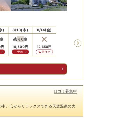
水)
8/13(木)
8/14(金)
8/15(土)
8/16(日)
8/17
室
残り
6
室
残り
4
室
0
円
16,500
円
12,650
円
13,750
円
12,650
円
12,6
予約
問合せ
予約
問合せ
問
る
口コミ募集中
の中、心からリラックスできる天然温泉の大