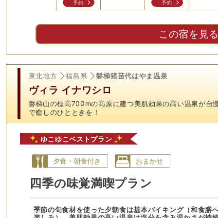
予約
予約
この宿を見
東北地方
福島県
磐梯猪苗代はやま温泉
ヴィラ イナワシロ
磐梯山の標高700mの高原に建つ美肌効果の高い温泉が自
で癒しのひとときを！
ゆこゆこベストプラン
夕食・朝食付き
おまかせ
四季の味覚満喫プラン
季節の旬食材を使った夕朝食は基本バイキング（和食膳
楽しみ）。美肌効果の高い温泉は塩分を含み温かさが持