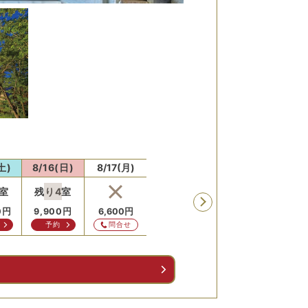
土)
8/16(日)
8/17(月)
8/18(火)
8/19(水)
8/20
室
残り
4
室
残り
2
室
残り
0
円
9,900
円
6,600
円
6,600
円
6,600
円
6,60
予約
問合せ
予約
問合せ
予
る