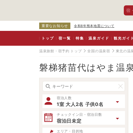
宿
重要なお知らせ
令和8年熊本地震について
トップ
宿一覧
特集
温泉ガイド
観光ガイ
温泉旅館・宿予約 トップ
全国の温泉宿
東北の温
磐梯猪苗代はやま温
宿泊人数
1室 大人2名 子供0名
チェックイン日・宿泊日数
宿泊日未定
エリア・目的地