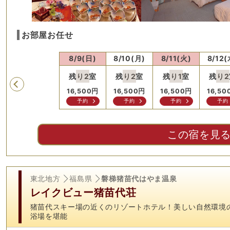
お部屋お任せ
8/8(土)
8/9(日)
8/10(月)
8/11(火)
8/12(
残り
2
室
残り
2
室
残り
1
室
残り
2
Previous
16,500
円
16,500
円
16,500
円
16,50
予約
予約
予約
予約
この宿を見
東北地方
福島県
磐梯猪苗代はやま温泉
レイクビュー猪苗代荘
猪苗代スキー場の近くのリゾートホテル！美しい自然環境
浴場を堪能