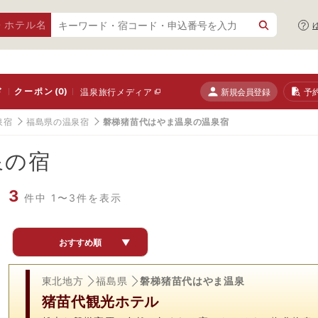
・ホテル名
ド
クーポン
(0)
新規会員登録
予
温泉旅行メディア
泉宿
福島県の温泉宿
磐梯猪苗代はやま温泉の温泉宿
泉の宿
3
件中 1〜3件を表示
おすすめ順
▼
東北地方
福島県
磐梯猪苗代はやま温泉
猪苗代観光ホテル