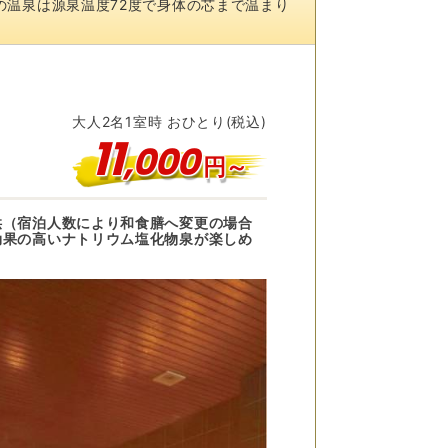
の温泉は源泉温度72度で身体の芯まで温まり
大人
2
名
1
室時 おひとり(税込)
11
,
000
円～
供（宿泊人数により和食膳へ変更の場合
効果の高いナトリウム塩化物泉が楽しめ