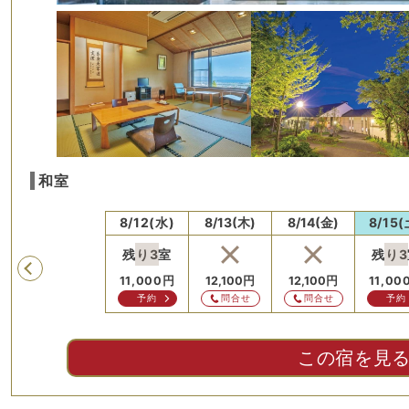
和室
月)
8/11(火)
8/12(水)
8/13(木)
8/14(金)
8/15(
残り
3
室
残り
3
Previous
12,100
円
11,000
円
12,100
円
12,100
円
11,00
問合せ
予約
問合せ
問合せ
予約
この宿を見