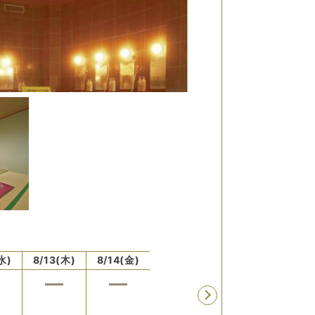
水)
8/13(木)
8/14(金)
8/15(土)
8/16(日)
8/17
残り
5
室
残り
8
室
17,600
円
12,650
円