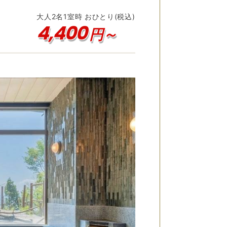
大人
2
名
1
室時 おひとり(税込)
4,400
円～