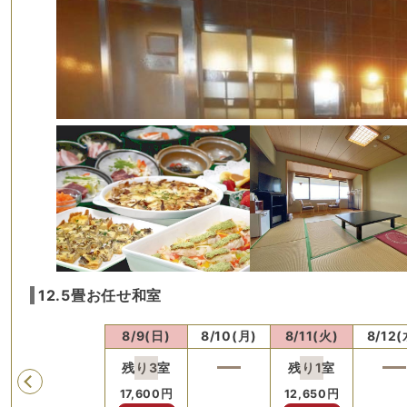
12.5畳お任せ和室
8/8(土)
8/9(日)
8/10(月)
8/11(火)
8/12(
残り
3
室
残り
1
室
Previous
17,600
円
12,650
円