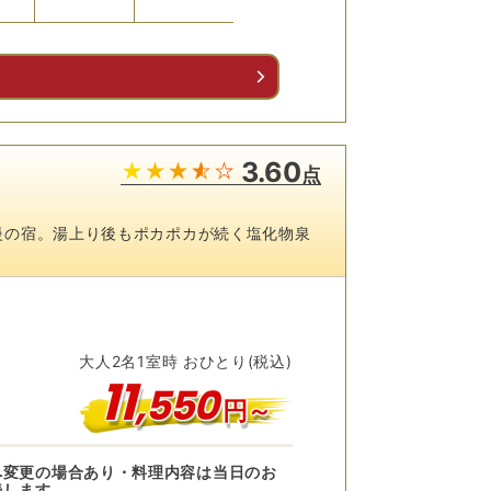
予約
予約
る
3.60
点
慢の宿。湯上り後もポカポカが続く塩化物泉
大人
2
名
1
室時 おひとり(税込)
11
,
550
円～
へ変更の場合あり・料理内容は当日のお
続します。