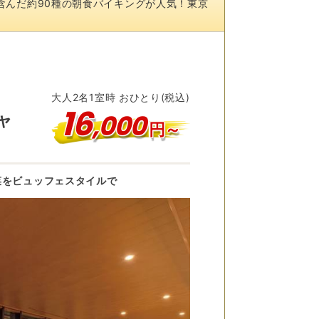
含んだ約90種の朝食バイキングが人気！東京
大人
2
名
1
室時 おひとり(税込)
16
,
000
ャ
円～
菜をビュッフェスタイルで