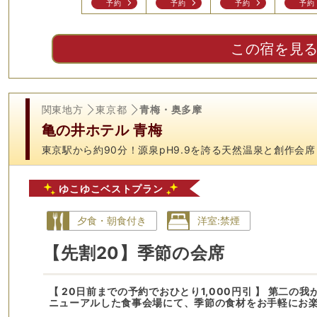
予約
予約
予約
予約
この宿を見
関東地方
東京都
青梅・奥多摩
亀の井ホテル 青梅
東京駅から約90分！源泉pH9.9を誇る天然温泉と創作会席
ゆこゆこベストプラン
夕食・朝食付き
洋室:禁煙
【先割20】季節の会席
【 20日前までの予約でおひとり1,000円引 】 第二
ニューアルした食事会場にて、季節の食材をお手軽にお