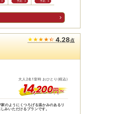
予約
予約
予約
予約
予
る
4.28
点
大人
2
名
1
室時 おひとり(税込)
14
,
200
円～
の我が家のようにくつろげる温かみのあるリ
楽しみいただけるプランです。