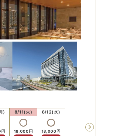
月)
8/11(火)
8/12(水)
8/13(木)
8/14(金)
8/15
残り
3
室
0
円
18,000
円
18,000
円
18,000
円
18,000
円
22,0