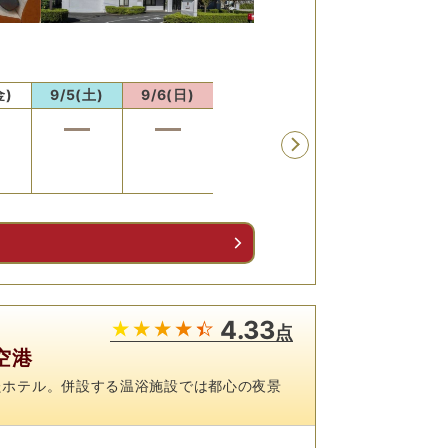
最安値
最安値
最安
金)
9/5(土)
9/6(日)
9/7(月)
9/8(火)
9/9
14,200
円
14,200
円
14,2
予約
予約
予
先割
先割
先
る
4.33
点
田空港
たホテル。併設する温浴施設では都心の夜景