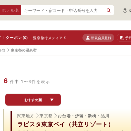
・ホテル名
ド
クーポン
(0)
新規会員登録
予
温泉旅行メディア
泉宿
東京都の温泉宿
6
件中 1〜6件を表示
おすすめ順
▼
関東地方
東京都
お台場・汐留・新橋・品川
ラビスタ東京ベイ（共立リゾート）