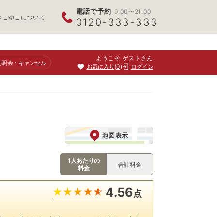
電話で予約
9:00〜21:00
ゆこゆこについて
0120-333-333
ようこそ ゲストさん
約照会
・キャンセル
お気に入り
0
ログイン
地図表示
1人あたりの
合計料金
料金
4.56
点