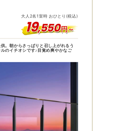
大人
2
名
1
室時 おひとり(税込)
19
,
550
円～
提供。朝からさっぱりと召し上がれるう
ルのイチオシです♪目覚め爽やかなご