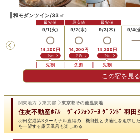
和モダンツイン/33㎡
最安値
最安値
最安値
日)
8/31(月)
9/1(火)
9/2(水)
9/3(木)
9/4(
Previous
14,200
円
14,200
円
14,200
円
予約
予約
予約
先割
先割
先割
この宿を見
関東地方
東京都
東京都その他温泉地
住友不動産ﾎﾃﾙ ｳﾞｨﾗﾌｫﾝﾃｰﾇ ｸﾞﾗﾝﾄﾞ 羽
羽田空港第3ターミナル直結の、機能性と快適性を追求し
を一望する露天風呂も楽しめる