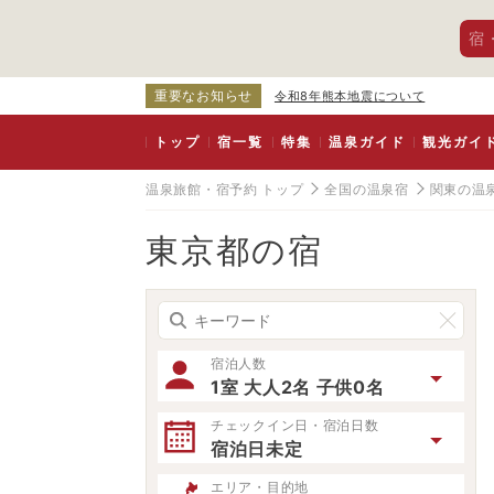
宿
重要なお知らせ
令和8年熊本地震について
トップ
宿一覧
特集
温泉ガイド
観光ガイ
温泉旅館・宿予約 トップ
全国の温泉宿
関東の温
東京都の宿
宿泊人数
1室 大人2名 子供0名
チェックイン日・宿泊日数
宿泊日未定
エリア・目的地