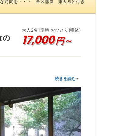
別な時間を・・・ 全８部屋 露天風呂付き
大人
2
名
1
室時 おひとり(税込)
17,000
朝食の
円～
いております。
続きを読む