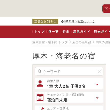
宿
重要なお知らせ
令和8年熊本地震について
トップ
宿一覧
特集
温泉ガイド
観光ガイ
温泉旅館・宿予約 トップ
全国の温泉宿
関東の温
厚木・海老名の宿
宿泊人数
1室 大人2名 子供0名
チェックイン日・宿泊日数
宿泊日未定
エリア・目的地