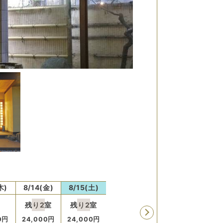
最安値
最安値
最安
木)
8/14(金)
8/15(土)
8/16(日)
8/17(月)
8/18
残り
2
室
残り
2
室
残り
2
室
0
円
24,000
円
24,000
円
17,000
円
17,000
円
17,0