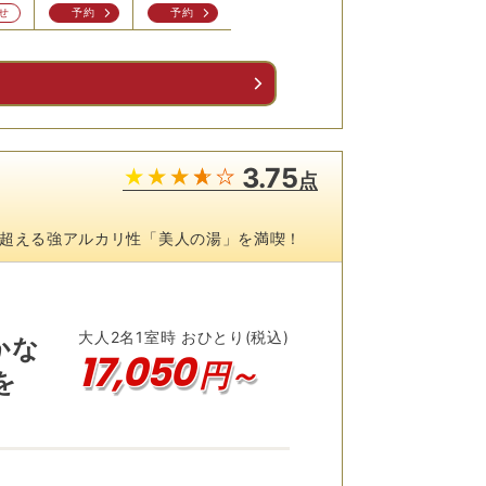
せ
予約
予約
予約
問合せ
問
る
3.75
点
を超える強アルカリ性「美人の湯」を満喫！
大人
2
名
1
室時 おひとり(税込)
かな
17,050
円～
を