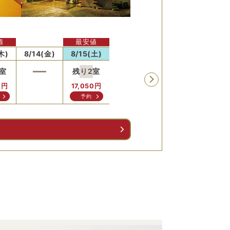
値
最安値
木)
8/14(金)
8/15(土)
8/16(日)
8/17(月)
8/18
室
残り
2
室
0
円
17,050
円
予約
る