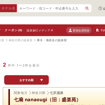
・ホテル名
ド
クーポン
(0)
新規会員登録
予
温泉旅行メディア
泉宿
神奈川県の温泉宿
厚木・海老名の温泉宿
2
件中 1〜2件を表示
おすすめ順
▼
関東地方
神奈川県
七沢温泉
七扇 nanaougi（旧：盛楽苑）