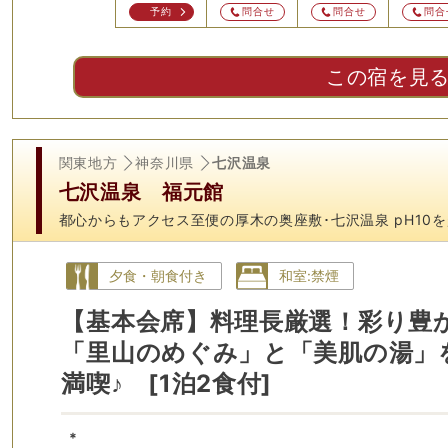
せ
問合せ
予約
問合せ
問合せ
問合
この宿を見
関東地方
神奈川県
七沢温泉
七沢温泉 福元館
都心からもアクセス至便の厚木の奥座敷･七沢温泉 pH10
夕食・朝食付き
和室:禁煙
【基本会席】料理長厳選！彩り豊
「里山のめぐみ」と「美肌の湯」
満喫♪ [1泊2食付]
*