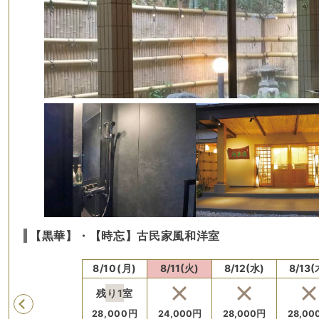
【黒華】・【時忘】古民家風和洋室
)
8/9(日)
8/10(月)
8/11(火)
8/12(水)
8/13(
残り
1
室
Previous
円
24,000
円
28,000
円
24,000
円
28,000
円
28,00