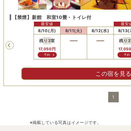
【禁煙】新館 和室10畳・トイレ付
最安値
最安
)
8/9(日)
8/10(月)
8/11(火)
8/12(水)
8/13(
残り
3
室
残り
3
Previous
17,050
円
17,05
予約
予約
この宿を見
1
※掲載している写真はイメージです。