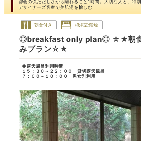
都会の慌ただしさから離れること1時間。大切な人と、特
デザイナーズ客室で美肌湯を愉しむ
朝食付き
和洋室:禁煙
◎breakfast only plan◎ ☆★
みプラン☆★
◆露天風呂利用時間
１５：３０～２２：００ 貸切露天風呂
７：００～１０：００ 男女別利用
貸切露天風呂は１回４０分、当日フロントにてご予約頂
ご予約は先着順で当日フロントにて承っております。