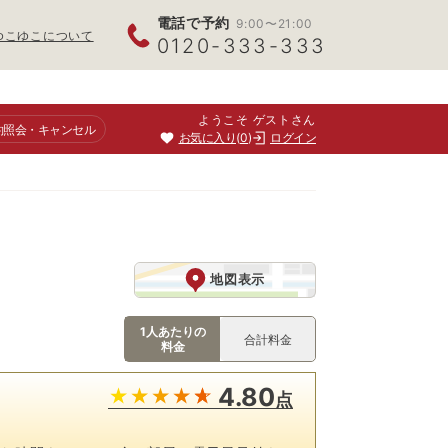
電話で予約
9:00〜21:00
ゆこゆこについて
0120-333-333
ようこそ ゲストさん
約照会
・キャンセル
お気に入り
0
ログイン
地図表示
1人あたりの
合計料金
料金
4.80
点