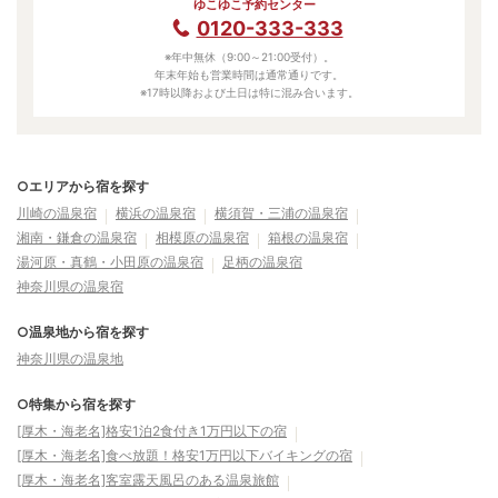
ゆこゆこ予約センター
0120-333-333
※年中無休（9:00～21:00受付）。
年末年始も営業時間は通常通りです。
※17時以降および土日は特に混み合います。
○エリアから宿を探す
川崎の温泉宿
横浜の温泉宿
横須賀・三浦の温泉宿
湘南・鎌倉の温泉宿
相模原の温泉宿
箱根の温泉宿
湯河原・真鶴・小田原の温泉宿
足柄の温泉宿
神奈川県の温泉宿
○温泉地から宿を探す
神奈川県の温泉地
○特集から宿を探す
[厚木・海老名]格安1泊2食付き1万円以下の宿
[厚木・海老名]食べ放題！格安1万円以下バイキングの宿
[厚木・海老名]客室露天風呂のある温泉旅館