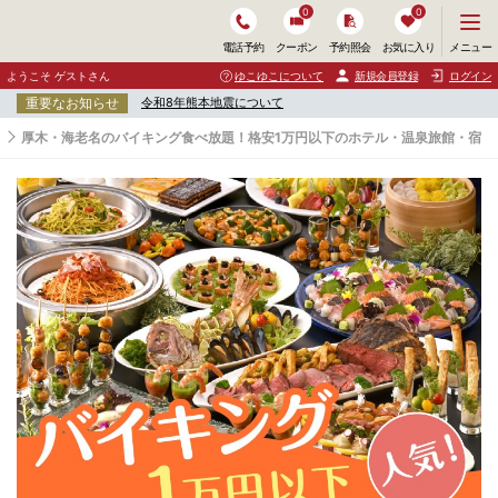
0
0
メ
メニュー
電話予約
クーポン
予約照会
お気に入り
ニ
ュ
ようこそ ゲストさん
ゆこゆこについて
新規会員登録
ログイン
ー
重要なお知らせ
令和8年熊本地震について
を
開
厚木・海老名のバイキング食べ放題！格安1万円以下のホテル・温泉旅館・宿
く
厚
木
・
海
老
名