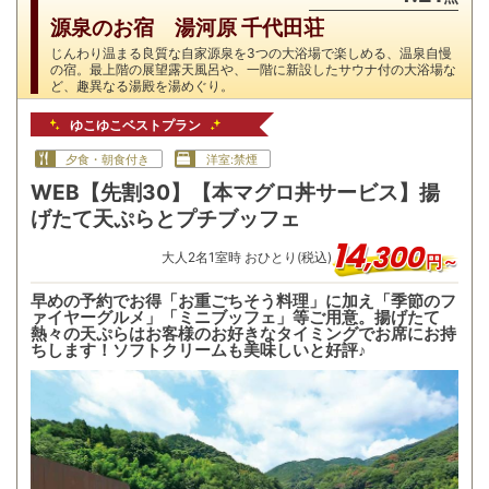
源泉のお宿 湯河原 千代田荘
じんわり温まる良質な自家源泉を3つの大浴場で楽しめる、温泉自慢
の宿。最上階の展望露天風呂や、一階に新設したサウナ付の大浴場な
ど、趣異なる湯殿を湯めぐり。
ゆこゆこベストプラン
夕食・朝食付き
洋室:禁煙
WEB【先割30】【本マグロ丼サービス】揚
げたて天ぷらとプチブッフェ
14
,
300
大人
2
名
1
室時 おひとり(税込)
円～
早めの予約でお得「お重ごちそう料理」に加え「季節のフ
ァイヤーグルメ」「ミニブッフェ」等ご用意。揚げたて
熱々の天ぷらはお客様のお好きなタイミングでお席にお持
ちします！ソフトクリームも美味しいと好評♪