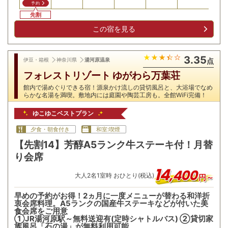
予約
先割
この宿を見る
3.35
伊豆・箱根
神奈川県
湯河原温泉
点
フォレストリゾート ゆがわら万葉荘
館内で湯めぐりできる宿！源泉かけ流しの貸切風呂と、大浴場でなめ
らかな名湯を満喫。敷地内には庭園や陶芸工房も。全館WiFi完備！
ゆこゆこベストプラン
夕食・朝食付き
和室:喫煙
【先割14】芳醇A5ランク牛ステーキ付！月替
り会席
14
,
400
大人
2
名
1
室時 おひとり(税込)
円～
早めの予約がお得！2ヵ月に一度メニューが替わる和洋折
衷会席料理。A5ランクの国産牛ステーキなどが付いた美
食会席をご用意
①JR湯河原駅～無料送迎有(定時シャトルバス) ②貸切家
族風呂「石の湯」が無料利用可能