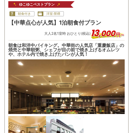
ゆこゆこベストプラン
朝食付き
洋室:禁煙
【中華点心が人気】1泊朝食付プラン
13
,
000
大人
2
名
1
室時 おひとり(税込)
円～
朝食は和洋中バイキング。中華街の人気店「重慶飯店」の
焼売と中華朝粥、シェフが目の前で焼き上げるオムレツ
や、ホテル内で焼き上げたパンが人気！