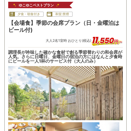
ゆこゆこベストプラン
夕食・朝食付き
和室:禁煙
【会場食】季節の会席プラン（日・金曜泊は
ビール付)
11
,
550
大人
2
名
1
室時 おひとり(税込)
円～
調理長が吟味した確かな食材で創る季節替わりの和会席が
人気。さらに日曜日、金曜日の宿泊の方にはなんと夕食時
にビールを一人1杯のサービス付（大人のみ）