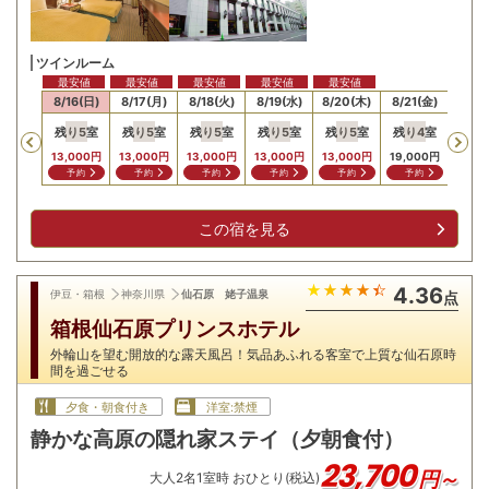
ツインルーム
最安値
最安値
最安値
最安値
最安値
15(土)
8/16(日)
8/17(月)
8/18(火)
8/19(水)
8/20(木)
8/21(金)
8/22
残り
5
室
残り
5
室
残り
5
室
残り
5
室
残り
5
室
残り
4
室
残り
Previous
13,000
円
13,000
円
13,000
円
13,000
円
13,000
円
19,000
円
22,5
予約
予約
予約
予約
予約
予約
予
この宿を見る
4.36
伊豆・箱根
神奈川県
仙石原 姥子温泉
点
箱根仙石原プリンスホテル
外輪山を望む開放的な露天風呂！気品あふれる客室で上質な仙石原時
間を過ごせる
夕食・朝食付き
洋室:禁煙
静かな高原の隠れ家ステイ（夕朝食付）
23,700
円～
大人
2
名
1
室時 おひとり(税込)