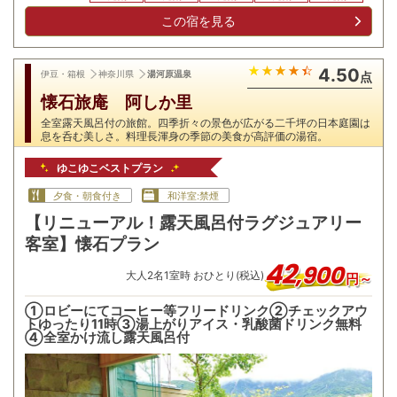
この宿を見る
4.50
伊豆・箱根
神奈川県
湯河原温泉
点
懐石旅庵 阿しか里
全室露天風呂付の旅館。四季折々の景色が広がる二千坪の日本庭園は
息を呑む美しさ。料理長渾身の季節の美食が高評価の湯宿。
ゆこゆこベストプラン
夕食・朝食付き
和洋室:禁煙
【リニューアル！露天風呂付ラグジュアリー
客室】懐石プラン
42
,
900
大人
2
名
1
室時 おひとり(税込)
円～
①ロビーにてコーヒー等フリードリンク②チェックアウ
トゆったり11時③湯上がりアイス・乳酸菌ドリンク無料
④全室かけ流し露天風呂付