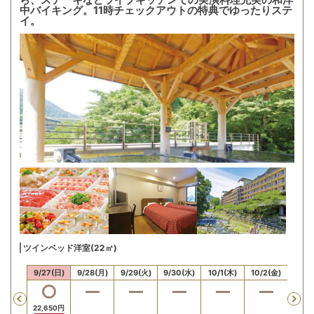
ら、ステーキなどライブキッチンでの実演料理充実の和洋
中バイキング。11時チェックアウトの特典でゆったりステ
イ。
ツインベッド洋室(22㎡)
26(土)
9/27(日)
9/28(月)
9/29(火)
9/30(水)
10/1(木)
10/2(金)
10/3
Previous
22,650
円