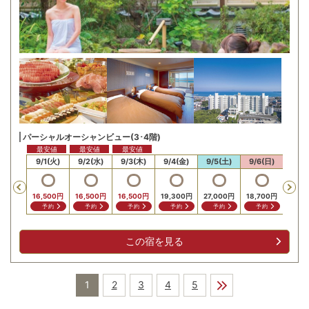
パーシャルオーシャンビュー(3･4階)
最安値
最安値
最安値
最安
31(月)
9/1(火)
9/2(水)
9/3(木)
9/4(金)
9/5(土)
9/6(日)
9/7
Previous
16,500
円
16,500
円
16,500
円
19,300
円
27,000
円
18,700
円
16,5
予約
予約
予約
予約
予約
予約
予
この宿を見る
1
2
3
4
5