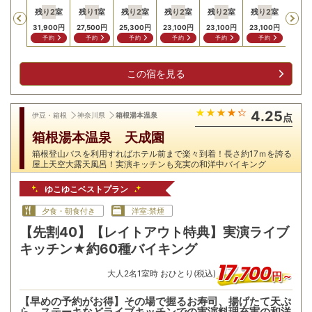
残り
2
室
残り
1
室
残り
2
室
残り
2
室
残り
2
室
残り
2
室
残り
Previous
,900
円
31,900
円
27,500
円
25,300
円
23,100
円
23,100
円
23,100
円
23,1
問合せ
予約
予約
予約
予約
予約
予約
予
この宿を見る
4.25
伊豆・箱根
神奈川県
箱根湯本温泉
点
箱根湯本温泉 天成園
箱根登山バスを利用すればホテル前まで楽々到着！長さ約17ｍを誇る
屋上天空大露天風呂！実演キッチンも充実の和洋中バイキング
ゆこゆこベストプラン
夕食・朝食付き
洋室:禁煙
【先割40】【レイトアウト特典】実演ライブ
キッチン★約60種バイキング
17
,
700
大人
2
名
1
室時 おひとり(税込)
円～
【早めの予約がお得】その場で握るお寿司、揚げたて天ぷ