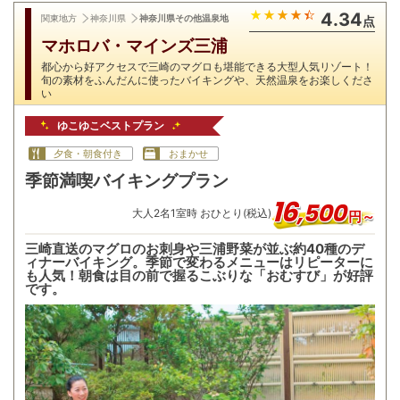
4.34
関東地方
神奈川県
神奈川県その他温泉地
点
マホロバ・マインズ三浦
都心から好アクセスで三崎のマグロも堪能できる大型人気リゾート！
旬の素材をふんだんに使ったバイキングや、天然温泉をお楽しくださ
い
ゆこゆこベストプラン
夕食・朝食付き
おまかせ
季節満喫バイキングプラン
16
,
500
大人
2
名
1
室時 おひとり(税込)
円～
三崎直送のマグロのお刺身や三浦野菜が並ぶ約40種のデ
ィナーバイキング。季節で変わるメニューはリピーターに
も人気！朝食は目の前で握るこぶりな「おむすび」が好評
です。