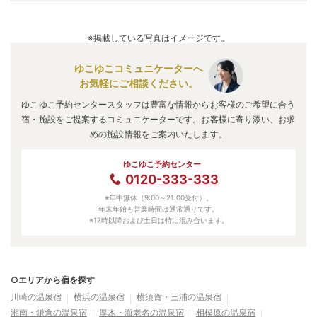
どの旅館・ホテルがおすすめの宿泊先です。
A.
「
ホテル四季彩【伊東園ホテルズ】
」
・
「
魚市場直送 相模
湾の鮮魚を味わう宿 鯛納屋
」
・
「
箱根強羅温泉 ホテル
※掲載している写真はイメージです。
佳山水
」
などの旅館・ホテルがお得な価格で泊まれる宿泊先
です。
ゆこゆこコミュニケーターへ
お気軽にご相談ください。
ゆこゆこ予約センタースタッフは豊富な情報からお客様のご希望に合う
宿・施設をご提案するコミュニケーターです。お客様に寄り添い、お求
めの施設情報をご案内いたします。
ゆこゆこ予約センター
0120-333-333
※年中無休（9:00～21:00受付）。
年末年始も営業時間は通常通りです。
※17時以降および土日は特に混み合います。
○エリアから宿を探す
川崎の温泉宿
横浜の温泉宿
横須賀・三浦の温泉宿
湘南・鎌倉の温泉宿
厚木・海老名の温泉宿
相模原の温泉宿