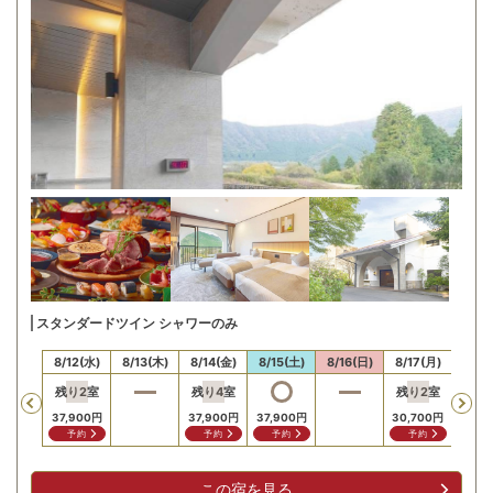
スタンダードツイン シャワーのみ
11(火)
8/12(水)
8/13(木)
8/14(金)
8/15(土)
8/16(日)
8/17(月)
8/18
残り
2
室
残り
4
室
残り
2
室
Previous
37,900
円
37,900
円
37,900
円
30,700
円
30,7
予約
予約
予約
予約
予
この宿を見る