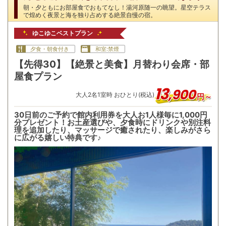
朝・夕ともにお部屋食でおもてなし！湯河原随一の眺望。星空テラス
で煌めく夜景と海を独り占めする絶景自慢の宿。
ゆこゆこベストプラン
夕食・朝食付き
和室:禁煙
【先得30】【絶景と美食】月替わり会席・部
屋食プラン
13
,
900
大人
2
名
1
室時 おひとり(税込)
円～
30日前のご予約で館内利用券を大人お1人様毎に1,000円
分プレゼント！お土産選びや、夕食時にドリンクや別注料
理を追加したり、マッサージで癒されたり、楽しみがさら
に広がる嬉しい特典です♪