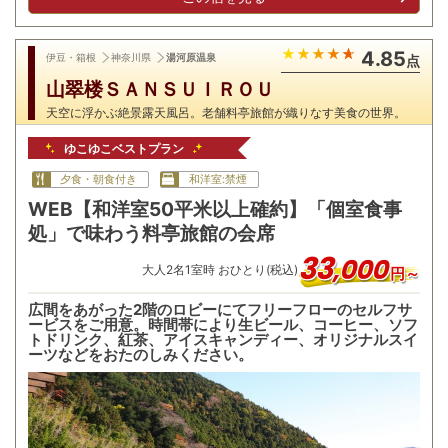
4.85
伊豆・箱根
神奈川県
湯河原温泉
点
山翠楼ＳＡＮＳＵＩＲＯＵ
天空に浮かぶ絶景露天風呂。老舗料亭旅館が織りなす美食の世界。
ゆこゆこベストプラン
夕食・朝食付き
和洋室:禁煙
WEB【和洋室50平米以上確約】「個室食事
処」で味わう料亭旅館の会席
33
,
000
大人
2
名
1
室時 おひとり(税込)
円～
広間をあがった2階のロビーにてフリーフローのセルフサ
ービスをご用意。時間帯により生ビール、コーヒー、ソフ
トドリンク、紅茶、アイスキャンディー、オリジナルスイ
ーツなどをおたのしみください。