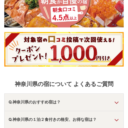
神奈川県
の宿について よくあるご質問
Q.神奈川県のおすすめ宿は？
A.
「
ヒルトン小田原リゾート＆スパ
」
・
「
EN RESORT
Q.神奈川県の１泊２食付きの格安、お得な宿は？
Re‘Cove Hakone(ﾘ･ｶｰｳﾞ箱根)
」
・
「
ローズホテル横浜
」
な