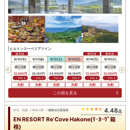
ヒルトンスーペリアツイン
最安値
最安値
最安値
最安値
最安
/9(水)
9/10(木)
9/11(金)
9/12(土)
9/13(日)
9/14(月)
9/15(火)
9/16
残り
3
室
残り
5
室
残り
5
室
残り
5
室
残り
4
室
残り
2
室
残り
Previous
,880
円
22,880
円
26,180
円
34,980
円
26,180
円
22,880
円
22,880
円
22,8
問合せ
予約
予約
予約
予約
予約
予約
予
先割
先割
先割
先割
先割
先割
先割
先
この宿を見る
4.48
伊豆・箱根
神奈川県
箱根仙石原温泉
点
EN RESORT Re‘Cove Hakone(ﾘ･ｶｰｳﾞ箱
根)