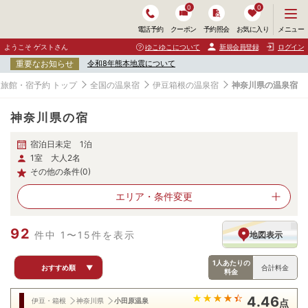
0
0
メ
メニュー
電話予約
クーポン
予約照会
お気に入り
ニ
ュ
ようこそ ゲストさん
ゆこゆこについて
新規会員登録
ログイン
ー
重要なお知らせ
令和8年熊本地震について
を
開
旅館・宿予約 トップ
全国の温泉宿
伊豆箱根の温泉宿
神奈川県の温泉宿
く
神奈川県の宿
宿泊日未定 1泊
1室 大人2名
その他の条件(0)
エリア・
条件変更
92
件中 1〜15件を表示
地図表示
1人あたりの
おすすめ順
▼
合計料金
料金
4.46
伊豆・箱根
神奈川県
小田原温泉
点