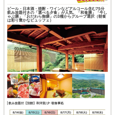
ビール・日本酒・焼酎・ワインなどアルコール含む75分
飲み放題付きの「選べる夕食」が人気。「和食膳」「牛し
ゃぶ膳」「おだわら御膳」の3種からグループ選択（朝食
は彩り豊かなビュッフェ）
飲み放題付【別館】和洋室/夕･朝食事処
13(木)
8/14(金)
8/15(土)
8/16(日)
8/17(月)
8/18(火)
8/19(水)
8/20