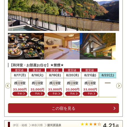
【和洋室・お部屋お任せ】★禁煙★
最安値
最安値
最安値
最安値
最安値
最安
16(日)
8/17(月)
8/18(火)
8/19(水)
8/20(木)
8/21(金)
8/22(土)
8/23
残り
9
室
残り
9
室
残り
9
室
残り
9
室
残り
8
室
残り
Previous
33,000
円
33,000
円
33,000
円
33,000
円
33,000
円
33,0
予約
予約
予約
予約
予約
予
この宿を見る
4.21
伊豆・箱根
神奈川県
湯河原温泉
点