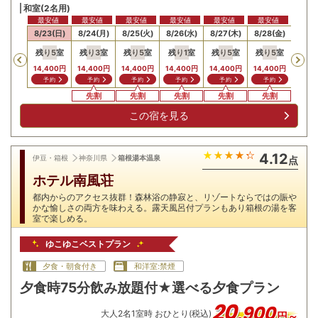
和室(2名用)
最安値
最安値
最安値
最安値
最安値
最安値
22(土)
8/23(日)
8/24(月)
8/25(火)
8/26(水)
8/27(木)
8/28(金)
8/29
残り
5
室
残り
3
室
残り
5
室
残り
1
室
残り
5
室
残り
5
室
残り
Previous
14,400
円
14,400
円
14,400
円
14,400
円
14,400
円
14,400
円
19,2
予約
予約
予約
予約
予約
予約
予
先割
先割
先割
先割
先割
先
この宿を見る
4.12
伊豆・箱根
神奈川県
箱根湯本温泉
点
ホテル南風荘
都内からのアクセス抜群！森林浴の静寂と、リゾートならではの賑や
かな愉しさの両方を味わえる。露天風呂付プランもあり箱根の湯を客
室で楽しめる。
ゆこゆこベストプラン
夕食・朝食付き
和洋室:禁煙
夕食時75分飲み放題付★選べる夕食プラン
20
,
900
大人
2
名
1
室時 おひとり(税込)
円～