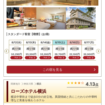
スタンダード客室【喫煙】(お得)
11(火)
8/12(水)
8/13(木)
8/14(金)
8/15(土)
8/16(日)
8/17(月)
8/18
残り
1
室
残り
1
室
残り
1
室
残り
1
室
残り
1
室
残り
1
室
残り
Previous
30,250
円
35,200
円
35,200
円
29,700
円
23,100
円
20,900
円
20,9
予約
予約
予約
予約
予約
予約
予
この宿を見る
4.13
関東地方
神奈川県
横浜
点
ローズホテル横浜
横浜中華街まで徒歩0分の好立地。異国情緒と共にこだわりの中華料
理など美食を味わうホテル