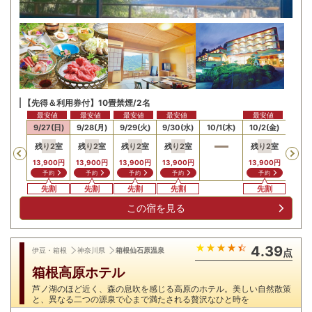
【先得＆利用券付】10畳禁煙/2名
最安値
最安値
最安値
最安値
最安値
26(土)
9/27(日)
9/28(月)
9/29(火)
9/30(水)
10/1(木)
10/2(金)
10/3
残り
2
室
残り
2
室
残り
2
室
残り
2
室
残り
2
室
Previous
13,900
円
13,900
円
13,900
円
13,900
円
13,900
円
予約
予約
予約
予約
予約
先割
先割
先割
先割
先割
この宿を見る
4.39
伊豆・箱根
神奈川県
箱根仙石原温泉
点
箱根高原ホテル
芦ノ湖のほど近く、森の息吹を感じる高原のホテル。美しい自然散策
と、異なる二つの源泉で心まで満たされる贅沢なひと時を