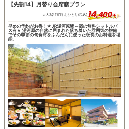
【先割14】月替り会席膳プラン
14
,
400
大人
2
名
1
室時 おひとり(税込)
円～
早めの予約がお得！★JR湯河原駅～宿の無料シャトルバ
ス有★ 湯河原の自然に囲まれた落ち着いた雰囲気の旅館
でその季節の旬食材をふんだんに使った板長のお料理を堪
能。