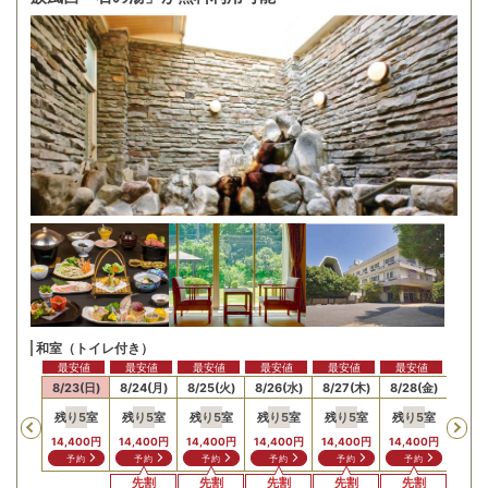
和室（トイレ付き）
最安値
最安値
最安値
最安値
最安値
最安値
22(土)
8/23(日)
8/24(月)
8/25(火)
8/26(水)
8/27(木)
8/28(金)
8/29
残り
5
室
残り
5
室
残り
5
室
残り
5
室
残り
5
室
残り
5
室
残り
Previous
14,400
円
14,400
円
14,400
円
14,400
円
14,400
円
14,400
円
18,15
予約
予約
予約
予約
予約
予約
予
先割
先割
先割
先割
先割
先