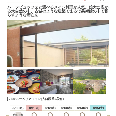
ハーフビュッフェと選べるメイン料理が人気。雄大に広が
る大自然の中、古城のような建築でまるで美術館の中で暮
らすような滞在を
28㎡スーペリアツイン(入口段差2段有)
/9(日)
8/10(月)
8/11(火)
8/12(水)
8/13(木)
8/14(金)
8/15(土)
8/16
残り
5
室