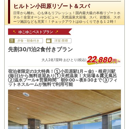
ヒルトン小田原リゾート＆スパ
日常から離れ、心も体もリフレッシュ！国内最大級の本格リゾートホ
テル！全室オーシャンビュー、天然温泉大浴場、スパ、岩盤浴、スポ
ーツ施設なども充実！！チェックアウトはゆっくりできる１２時！
ゆこゆこベストプラン
夕食・朝食付き
洋室:禁煙
先割30/1泊2食付きプラン
22
,
880
大人
2
名
1
室時 おひとり(税込)
円～
宿泊者限定の3大特典！①小田原駅(月～金)・根府川駅
(毎日)から無料送迎あり①天然温泉！大浴場＆露天風呂
②温水プール※営業時間 朝9:00～夜8:30まで ③フィ
ットネスルームが無料で利用可能