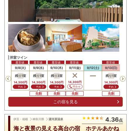
洋室ツイン
最安値
最安値
最安値
最安値
最安値
最安
/7(月)
9/8(火)
9/9(水)
9/10(木)
9/11(金)
9/12(土)
9/13(日)
9/14
残り
1
室
残り
1
室
残り
3
室
残り
1
室
残り
Previous
14,300
円
14,300
円
14,300
円
14,300
円
14,300
円
14,3
問合せ
予約
予約
予約
予約
予
先割
先割
先割
先割
先
この宿を見る
4.36
伊豆・箱根
神奈川県
湯河原温泉
点
海と夜景の見える高台の宿 ホテルあかね