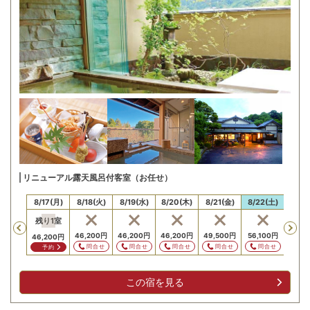
リニューアル露天風呂付客室（お任せ）
16(日)
8/17(月)
8/18(火)
8/19(水)
8/20(木)
8/21(金)
8/22(土)
8/23
残り
1
室
Previous
46,200
円
46,200
円
46,200
円
49,500
円
56,100
円
46,2
46,200
円
問合せ
問合せ
問合せ
問合せ
問合せ
問
予約
この宿を見る