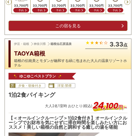
Previous
33,700
円
33,700
円
33,700
円
33,700
円
33,700
円
33,700
円
28,2
予約
予約
予約
予約
予約
予約
予
この宿を見る
3.33
伊豆・箱根
神奈川県
箱根仙石原温泉
点
TAOYA箱根
箱根の伝統美とモダンが融和する緑に包まれた大人の温泉リゾートホ
テル
ゆこゆこベストプラン
夕食・朝食付き
洋室:禁煙
1泊2食バイキング
24
,
100
大人
2
名
1
室時 おひとり(税込)
円～
【＜オールインクルーシブ＞1泊2食付き】オールインクル
ーシブでお財布を気にせずに滞在時間を楽しみたい方にお
ススメ！美しい箱根の自然と調和する癒しの湯を堪能