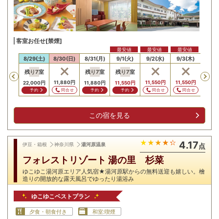
客室お任せ[禁煙]
最安値
最安値
最安値
28(金)
8/29(土)
8/30(日)
8/31(月)
9/1(火)
9/2(水)
9/3(木)
9/4
残り
7
室
残り
7
室
残り
7
室
残り
Previous
,880
円
11,880
円
11,550
円
11,550
円
22,000
円
11,880
円
11,550
円
11,8
問合せ
問合せ
問合せ
問合せ
予約
予約
予約
予
この宿を見る
4.17
伊豆・箱根
神奈川県
湯河原温泉
点
フォレストリゾート 湯の里 杉菜
ゆこゆこ湯河原エリア人気宿★湯河原駅からの無料送迎も嬉しい。檜
造りの開放的な露天風呂でゆったり湯浴み
ゆこゆこベストプラン
夕食・朝食付き
和室:喫煙