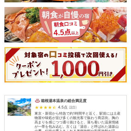
箱根湯本温泉
の総合満足度
4.5
点
(
9
件)
東京・新宿から特急で約1時間半と近く、駅前には土産
物屋や味処が並び多くの観光客で賑わう商店街。胸の
高まりを感じつつ通り抜けると、落ち着いた温泉情緒
が一帯を包み込む。古くは「湯谷」と呼ばれた湯坂山
の麓。伝統の重みあふれる老舗旅館や和風旅館が温泉