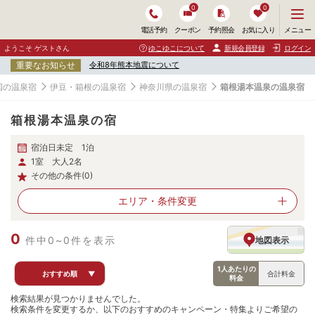
0
0
メ
メニュー
電話予約
クーポン
予約照会
お気に入り
ニ
ュ
ようこそ ゲストさん
ゆこゆこについて
新規会員登録
ログイン
ー
重要なお知らせ
令和8年熊本地震について
を
開
国の温泉宿
伊豆・箱根の温泉宿
神奈川県の温泉宿
箱根湯本温泉の温泉宿
く
箱根湯本温泉の宿
宿泊日未定 1泊
1室 大人2名
その他の条件(0)
エリア・
条件変更
0
件中0~0件を表示
地図表示
1人あたりの
おすすめ順
▼
合計料金
料金
検索結果が見つかりませんでした。
検索条件を変更するか、以下のおすすめのキャンペーン・特集よりご希望の