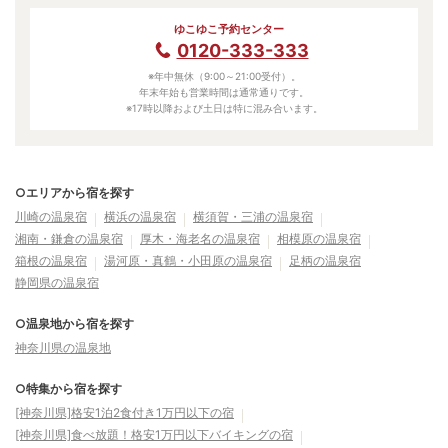
ゆこゆこ予約センター
0120-333-333
※年中無休（9:00～21:00受付）。
年末年始も営業時間は通常通りです。
※17時以降および土日は特に混み合います。
○エリアから宿を探す
川崎の温泉宿
横浜の温泉宿
横須賀・三浦の温泉宿
湘南・鎌倉の温泉宿
厚木・海老名の温泉宿
相模原の温泉宿
箱根の温泉宿
湯河原・真鶴・小田原の温泉宿
足柄の温泉宿
静岡県の温泉宿
○温泉地から宿を探す
神奈川県の温泉地
○特集から宿を探す
[神奈川県]格安1泊2食付き1万円以下の宿
[神奈川県]食べ放題！格安1万円以下バイキングの宿