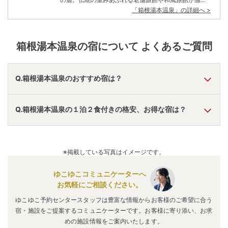
街に軒を連ね、狭い路地や川のせせらぎに思わず時間
「
箱根湯本温泉
」の詳細へ >
が止まる。 戦国時代に北条早雲が戦で疲れた足を癒し
たといわれる湯浴み処が現存。数多くの著名人も訪れ
た「萬翠楼福住」は稼動中の旅館として初めて国の重
要文化財に指定された。 「箱根二十湯」とも言われる
箱根湯本温泉
の宿について よくあるご質問
ほど湯処、箱根の中で最も古い歴史を誇る箱根湯本。
「箱根の表玄関」として多くの湯客に愛され続ける伝
統と誇りが、そこにある。
Q.箱根湯本温泉のおすすめ宿は？
A.
「
ヒルトン小田原リゾート＆スパ
」
・
「
EN RESORT
Q.箱根湯本温泉の１泊２食付きの格安、お得な宿は？
Re‘Cove Hakone(ﾘ･ｶｰｳﾞ箱根)
」
・
「
ローズホテル横浜
」
な
どの旅館・ホテルがおすすめの宿泊先です。
A.
「
ホテル四季彩【伊東園ホテルズ】
」
・
「
魚市場直送 相模
湾の鮮魚を味わう宿 鯛納屋
」
・
「
箱根強羅温泉 ホテル
※掲載している写真はイメージです。
佳山水
」
などの旅館・ホテルがお得な価格で泊まれる宿泊先
です。
ゆこゆこコミュニケーターへ
お気軽にご相談ください。
ゆこゆこ予約センタースタッフは豊富な情報からお客様のご希望に合う
宿・施設をご提案するコミュニケーターです。お客様に寄り添い、お求
めの施設情報をご案内いたします。