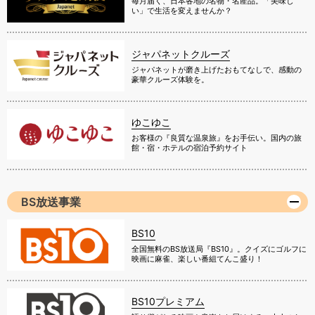
毎月届く、日本各地の名物・名産品。「美味し
い」で生活を変えませんか？
ジャパネットクルーズ
ジャパネットが磨き上げたおもてなしで、感動の
豪華クルーズ体験を。
ゆこゆこ
お客様の『良質な温泉旅』をお手伝い。国内の旅
館・宿・ホテルの宿泊予約サイト
BS放送事業
BS10
全国無料のBS放送局『BS10』。クイズにゴルフに
映画に麻雀、楽しい番組てんこ盛り！
BS10プレミアム