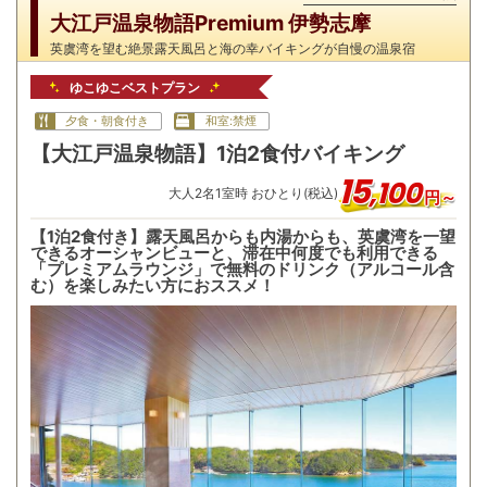
大江戸温泉物語Premium 伊勢志摩
英虞湾を望む絶景露天風呂と海の幸バイキングが自慢の温泉宿
ゆこゆこベストプラン
夕食・朝食付き
和室:禁煙
【大江戸温泉物語】1泊2食付バイキング
15
,
100
大人
2
名
1
室時 おひとり(税込)
円～
【1泊2食付き】露天風呂からも内湯からも、英虞湾を一望
できるオーシャンビューと、滞在中何度でも利用できる
「プレミアムラウンジ」で無料のドリンク（アルコール含
む）を楽しみたい方におススメ！