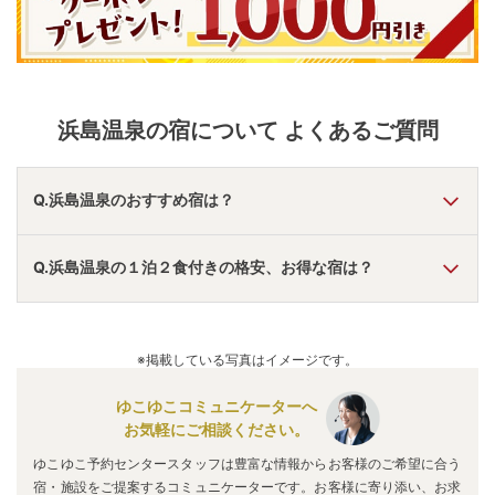
浜島温泉
の宿について よくあるご質問
Q.浜島温泉のおすすめ宿は？
A.
「
湯めぐり海百景 鳥羽シーサイドホテル
」
・
「
Bali＆
Q.浜島温泉の１泊２食付きの格安、お得な宿は？
Resort SAYAの風
」
・
「
旅館 清少納言
」
などの旅館・ホテル
がおすすめの宿泊先です。
A.
「
ホテルキャッスルイン伊勢夫婦岩
」
・
「
扇野の里 扇芳
閣
」
・
「
渓流の宿 蔵之助
」
などの旅館・ホテルがお得な価
※掲載している写真はイメージです。
格で泊まれる宿泊先です。
ゆこゆこコミュニケーターへ
お気軽にご相談ください。
ゆこゆこ予約センタースタッフは豊富な情報からお客様のご希望に合う
宿・施設をご提案するコミュニケーターです。お客様に寄り添い、お求