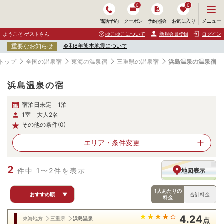
0
0
メ
メニュー
電話予約
クーポン
予約照会
お気に入り
ニ
ュ
ようこそ ゲストさん
ゆこゆこについて
新規会員登録
ログイン
ー
重要なお知らせ
令和8年熊本地震について
を
開
トップ
全国の温泉宿
東海の温泉宿
三重県の温泉宿
浜島温泉の温泉宿
く
浜島温泉の宿
宿泊日未定 1泊
1室 大人2名
その他の条件(0)
エリア・
条件変更
2
件中 1〜2件を表示
地図表示
1人あたりの
おすすめ順
▼
合計料金
料金
4.24
東海地方
三重県
浜島温泉
点