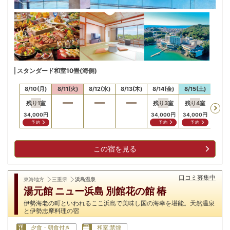
スタンダード和室10畳(海側)
8/10(月)
8/11(火)
8/12(水)
8/13(木)
8/14(金)
8/15(土)
8/16
残り
1
室
残り
3
室
残り
4
室
34,000
円
34,000
円
34,000
円
予約
予約
予約
この宿を見る
口コミ募集中
東海地方
三重県
浜島温泉
湯元館 ニュー浜島 別館花の館 椿
伊勢海老の町といわれるここ浜島で美味し国の海幸を堪能。天然温泉
と伊勢志摩料理の宿
夕食・朝食付き
和室:禁煙