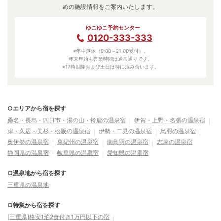
めの施設情報をご案内いたします。
ゆこゆこ予約センター
0120-333-333
※年中無休（9:00～21:00受付）。
年末年始も営業時間は通常通りです。
※17時以降および土日は特に混み合います。
○エリアから宿を探す
桑名・長島・四日市・湯の山・鈴鹿の温泉宿
伊賀・上野・名張の温泉宿
津・久居・美杉・松阪の温泉宿
伊勢・二見の温泉宿
鳥羽の温泉宿
奥伊勢の温泉宿
東紀州の温泉宿
南鳥羽の温泉宿
志摩の温泉宿
静岡県の温泉宿
岐阜県の温泉宿
愛知県の温泉宿
○温泉地から宿を探す
三重県の温泉地
○特集から宿を探す
[三重県]格安1泊2食付き1万円以下の宿