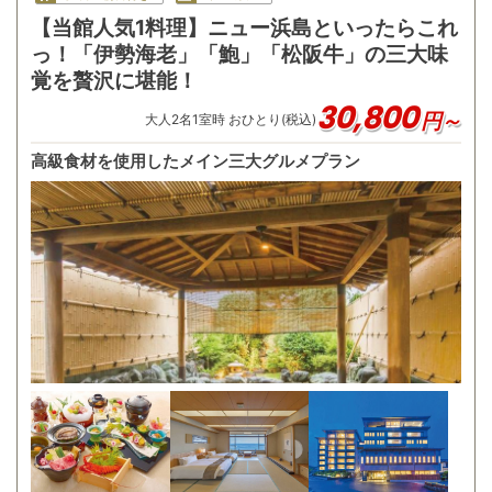
【当館人気1料理】ニュー浜島といったらこれ
っ！「伊勢海老」「鮑」「松阪牛」の三大味
覚を贅沢に堪能！
30,800
円～
大人
2
名
1
室時 おひとり(税込)
高級食材を使用したメイン三大グルメプラン