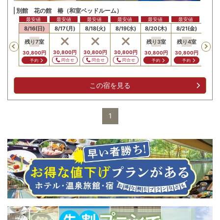
別館 花の館 椿（和室ベッドルーム）
最安値
最安値
最安値
最安値
最安値
最安値
15(土)
8/16(日)
8/17(月)
8/18(火)
8/19(水)
8/20(木)
8/21(金)
8/22
残り
7
室
残り
3
室
残り
4
室
Previous
30,800
円
30,800
円
30,800
円
34,6
30,800
円
30,800
円
30,800
円
問合せ
問合せ
問合せ
問
予約
予約
予約
この宿を見る
1