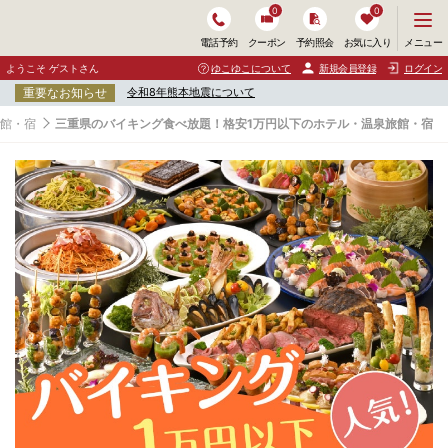
0
0
メ
メニュー
電話予約
クーポン
予約照会
お気に入り
ニ
ュ
ようこそ ゲストさん
ゆこゆこについて
新規会員登録
ログイン
ー
重要なお知らせ
令和8年熊本地震について
を
開
旅館・宿
三重県のバイキング食べ放題！格安1万円以下のホテル・温泉旅館・宿
く
三
重
県