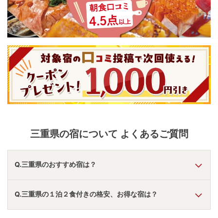
三重県
の宿について よくあるご質問
Q.三重県のおすすめ宿は？
A.
「
大江戸温泉物語Premium 伊勢志摩
」
・
「
大江戸温泉物
Q.三重県の１泊２食付きの格安、お得な宿は？
語Premium 鳥羽彩朝楽
」
・
「
TAOYA南志摩
」
などの旅館・
ホテルがおすすめの宿泊先です。