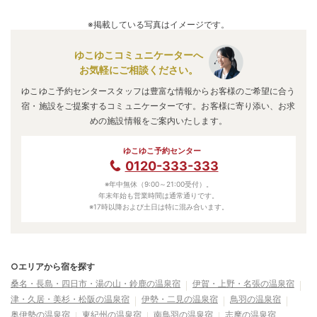
A.
「
ウィスタリアンライフクラブ鳥羽
」
・
「
ホテルキャッス
ルイン伊勢夫婦岩
」
・
「
渓流の宿 蔵之助
」
などの旅館・ホ
※掲載している写真はイメージです。
テルがお得な価格で泊まれる宿泊先です。
ゆこゆこコミュニケーターへ
お気軽にご相談ください。
ゆこゆこ予約センタースタッフは豊富な情報からお客様のご希望に合う
宿・施設をご提案するコミュニケーターです。お客様に寄り添い、お求
めの施設情報をご案内いたします。
ゆこゆこ予約センター
0120-333-333
※年中無休（9:00～21:00受付）。
年末年始も営業時間は通常通りです。
※17時以降および土日は特に混み合います。
○エリアから宿を探す
桑名・長島・四日市・湯の山・鈴鹿の温泉宿
伊賀・上野・名張の温泉宿
津・久居・美杉・松阪の温泉宿
伊勢・二見の温泉宿
鳥羽の温泉宿
奥伊勢の温泉宿
東紀州の温泉宿
南鳥羽の温泉宿
志摩の温泉宿