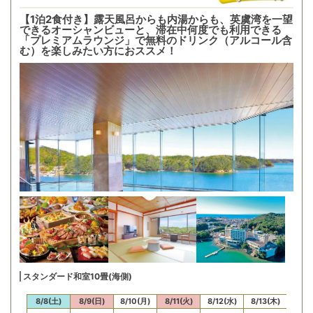
【1泊2食付き】露天風呂からも内湯からも、英虞湾を一望
できるオーシャンビューと、滞在中何度でも利用できる
「プレミアムラウンジ」で無料のドリンク（アルコール含
む）を楽しみたい方におススメ！
スタンダード和室10畳(海側)
/7(金)
8/8(土)
8/9(日)
8/10(月)
8/11(火)
8/12(水)
8/13(木)
8/14