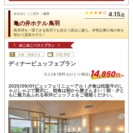
4.15
東海地方
三重県
鳥羽
点
亀の井ホテル 鳥羽
鳥羽湾を一望できる鳥羽でも目立つ高台に建ち、伊勢志摩の海の幸を
味わう温泉ホテル！
ゆこゆこベストプラン
夕食・朝食付き
洋室:禁煙
ディナービュッフェプラン
14
,
850
大人
2
名
1
室時 おひとり(税込)
円～
2025/09/01ビュッフェリニューアル！夕食は松阪牛のし
ゃぶしゃぶで贅沢に、朝食は朝から蟹ざんまい！朝・夕と
もに魅力あふれる和洋ビュッフェをご堪能ください。