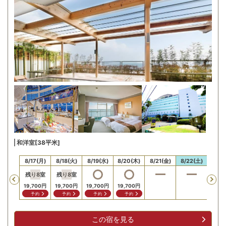
和洋室[38平米]
16(日)
8/17(月)
8/18(火)
8/19(水)
8/20(木)
8/21(金)
8/22(土)
8/23
残り
8
室
残り
8
室
Previous
19,700
円
19,700
円
19,700
円
19,700
円
予約
予約
予約
予約
この宿を見る