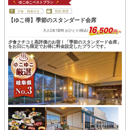
ゆこゆこベストプラン
夕食・朝食付き
和室:禁煙
【ゆこ得】季節のスタンダード会席
16
,
500
大人
2
名
1
室時 おひとり(税込)
円～
夕食クチコミ高評価のお宿！「季節のスタンダード会席」
をお日にち限定でお得に料金設定したプランです。