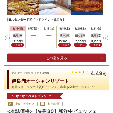
■スタンダード和ベッドツイン内風呂なし
15(土)
8/16(日)
8/17(月)
8/18(火)
8/19(水)
8/20(木)
8/21(金)
8/22
残り
1
室
残り
3
室
残り
6
室
残り
4
室
Previous
17,100
円
15,300
円
15,300
円
17,100
円
予約
予約
予約
予約
この宿を見る
4.49
東海地方
愛知県
伊良湖温泉
点
伊良湖オーシャンリゾート
絶景レストランで上質ビュッフェ。客室も全室オーシャンビュー！
ゆこゆこベストプラン
夕食・朝食付き
和室:禁煙
<本誌価格>【先割30】和洋中ビュッフェ