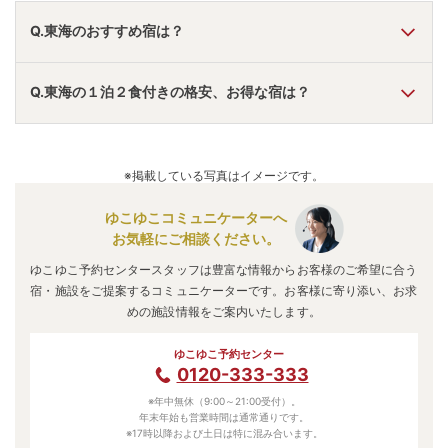
Q.東海のおすすめ宿は？
A.
「
TAOYA下呂
」
・
「
恵那峡温泉ホテル ゆずり葉
」
・
「
大
Q.東海の１泊２食付きの格安、お得な宿は？
江戸温泉物語Premium 伊勢志摩
」
などの旅館・ホテルがお
すすめの宿泊先です。
A.
「
サウナ＆ホテル みどり館
」
・
「
ホテルたつき
」
・
「
ホ
テルキャッスルイン伊勢夫婦岩
」
などの旅館・ホテルがお得
※掲載している写真はイメージです。
な価格で泊まれる宿泊先です。
ゆこゆこコミュニケーターへ
お気軽にご相談ください。
ゆこゆこ予約センタースタッフは豊富な情報からお客様のご希望に合う
宿・施設をご提案するコミュニケーターです。お客様に寄り添い、お求
めの施設情報をご案内いたします。
ゆこゆこ予約センター
0120-333-333
※年中無休（9:00～21:00受付）。
年末年始も営業時間は通常通りです。
※17時以降および土日は特に混み合います。