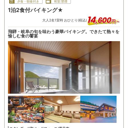
夕食・朝食付き
和室:禁煙
1泊2食付バイキング★
14
,
600
大人
2
名
1
室時 おひとり(税込)
円～
飛騨・岐阜の旬を味わう豪華バイキング。できたて熱々を
愉しむ食の饗宴