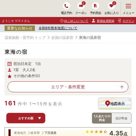
0
0
メ
メニュー
電話予約
クーポン
予約照会
お気に入り
ニ
ュ
ようこそ ゲストさん
ゆこゆこについて
新規会員登録
ログイン
ー
重要なお知らせ
令和8年熊本地震について
を
開
温泉旅館・宿予約 トップ
全国の温泉宿
東海の温泉宿
く
東海の宿
宿泊日未定 1泊
1室 大人2名
その他の条件(0)
エリア・
条件変更
161
件中 1〜15件を表示
地図表示
1人あたりの
おすすめ順
▼
合計料金
料金
4.35
東海地方
岐阜県
下呂温泉
点