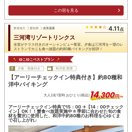
この宿を見る
4.11
東海地方
愛知県
吉良温泉
点
三河湾リゾートリンクス
全室がテラス付きのオーシャンビュー客室。夕食は三河湾を一望のレ
ストランでカニも食べ放題の約80種バイキングが好評！
ゆこゆこベストプラン
夕食・朝食付き
和洋室:禁煙
【アーリーチェックイン特典付き】約80種和
洋中バイキング
14
,
300
大人
2
名
1
室時 おひとり(税込)
円～
アーリーチェックイン特典で15：00 →【14：00チェック
イン】OK！！蟹食べ放題実施中☆季節に合わせた旬の食
材を贅沢に使用した、和洋中約80種のお料理を心ゆくま
で召し上がれ♪