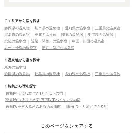
○エリアから宿を探す
静岡県の温泉宿
岐阜県の温泉宿
愛知県の温泉宿
三重県の温泉宿
北海道の温泉宿
東北の温泉宿
関東の温泉宿
甲信越の温泉宿
北陸の温泉宿
近畿（関西）の温泉宿
中国・四国の温泉宿
九州・沖縄の温泉宿
伊豆・箱根の温泉宿
○温泉地から宿を探す
東海の温泉地
静岡県の温泉地
岐阜県の温泉地
愛知県の温泉地
三重県の温泉地
○特集から宿を探す
[東海]格安1泊2食付き1万円以下の宿
[東海]食べ放題！格安1万円以下バイキングの宿
[東海]客室露天風呂のある温泉旅館
[東海]ひとり旅ができる宿
このページをシェアする