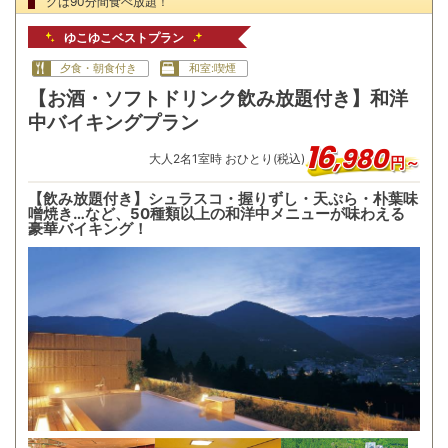
グは90分間食べ放題！
ゆこゆこベストプラン
夕食・朝食付き
和室:喫煙
【お酒・ソフトドリンク飲み放題付き】和洋
中バイキングプラン
16
,
980
大人
2
名
1
室時 おひとり(税込)
円～
【飲み放題付き】シュラスコ・握りずし・天ぷら・朴葉味
噌焼き…など、50種類以上の和洋中メニューが味わえる
豪華バイキング！