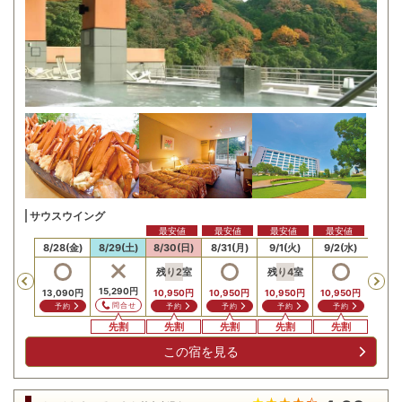
サウスウイング
最安値
最安値
最安値
最安値
最安
27(木)
8/28(金)
8/29(土)
8/30(日)
8/31(月)
9/1(火)
9/2(水)
9/3
残り
2
室
残り
4
室
Previous
15,290
円
13,090
円
10,950
円
10,950
円
10,950
円
10,950
円
10,9
問合せ
予約
予約
予約
予約
予約
予
先割
先割
先割
先割
先割
先
この宿を見る