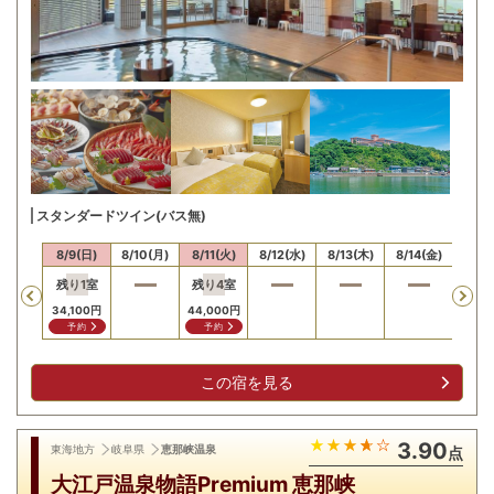
スタンダードツイン(バス無)
/8(土)
8/9(日)
8/10(月)
8/11(火)
8/12(水)
8/13(木)
8/14(金)
8/15
残り
1
室
残り
4
室
残り
Previous
34,100
円
44,000
円
44,0
予約
予約
予
この宿を見る
3.90
東海地方
岐阜県
恵那峡温泉
点
大江戸温泉物語Premium 恵那峡