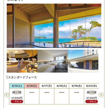
スタンダードフォース
14(金)
8/15(土)
8/16(日)
8/17(月)
8/18(火)
8/19(水)
8/20(木)
8/21
残り
1
室
残り
2
室
残り
Previous
37,600
円
27,200
円
27,2
予約
予約
予