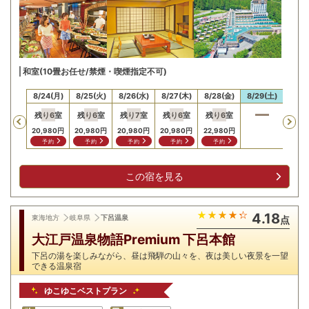
和室(10畳お任せ/禁煙・喫煙指定不可)
23(日)
8/24(月)
8/25(火)
8/26(水)
8/27(木)
8/28(金)
8/29(土)
8/30
残り
6
室
残り
6
室
残り
7
室
残り
6
室
残り
6
室
残り
Previous
20,980
円
20,980
円
20,980
円
20,980
円
22,980
円
22,9
予約
予約
予約
予約
予約
予
この宿を見る
4.18
東海地方
岐阜県
下呂温泉
点
大江戸温泉物語Premium 下呂本館
下呂の湯を楽しみながら、昼は飛騨の山々を、夜は美しい夜景を一望
できる温泉宿
ゆこゆこベストプラン