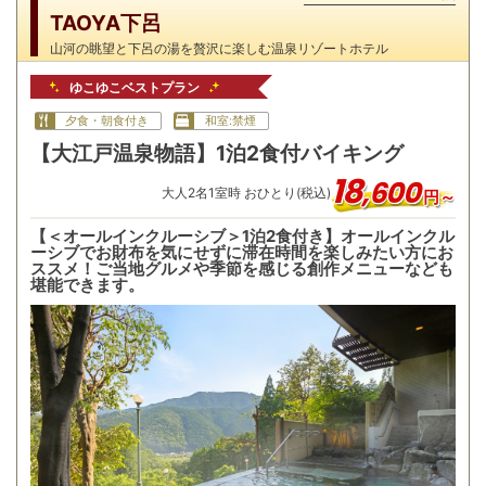
TAOYA下呂
山河の眺望と下呂の湯を贅沢に楽しむ温泉リゾートホテル
ゆこゆこベストプラン
夕食・朝食付き
和室:禁煙
【大江戸温泉物語】1泊2食付バイキング
18
,
600
大人
2
名
1
室時 おひとり(税込)
円～
【＜オールインクルーシブ＞1泊2食付き】オールインクル
ーシブでお財布を気にせずに滞在時間を楽しみたい方にお
ススメ！ご当地グルメや季節を感じる創作メニューなども
堪能できます。