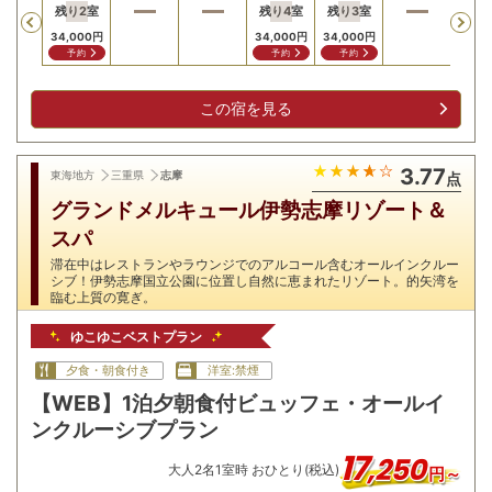
残り
2
室
残り
4
室
残り
3
室
残り
Previous
34,000
円
34,000
円
34,000
円
34,0
予約
予約
予約
予
この宿を見る
3.77
東海地方
三重県
志摩
点
グランドメルキュール伊勢志摩リゾート＆
スパ
滞在中はレストランやラウンジでのアルコール含むオールインクルー
シブ！伊勢志摩国立公園に位置し自然に恵まれたリゾート。的矢湾を
臨む上質の寛ぎ。
ゆこゆこベストプラン
夕食・朝食付き
洋室:禁煙
【WEB】1泊夕朝食付ビュッフェ・オールイ
ンクルーシブプラン
17
,
250
大人
2
名
1
室時 おひとり(税込)
円～