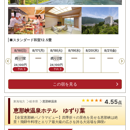
■スタンダード和室12.5畳
15(土)
8/16(日)
8/17(月)
8/18(火)
8/19(水)
8/20(木)
8/21(金)
8/22
残り
1
室
残り
2
室
Previous
24,100
円
24,100
円
予約
予約
この宿を見る
4.55
東海地方
岐阜県
恵那峡温泉
点
恵那峡温泉ホテル ゆずり葉
【全室恵那峡パノラマビュー】四季折々の景色を見せる恵那峡は絶
景！飛騨牛料理とエリア最大級の広さを誇る大浴場を満喫♪