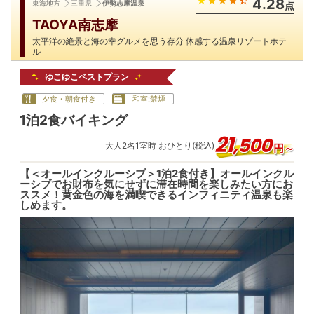
4.28
東海地方
三重県
伊勢志摩温泉
点
TAOYA南志摩
太平洋の絶景と海の幸グルメを思う存分 体感する温泉リゾートホテ
ル
ゆこゆこベストプラン
夕食・朝食付き
和室:禁煙
1泊2食バイキング
21
,
500
大人
2
名
1
室時 おひとり(税込)
円～
【＜オールインクルーシブ＞1泊2食付き】オールインクル
ーシブでお財布を気にせずに滞在時間を楽しみたい方にお
ススメ！黄金色の海を満喫できるインフィニティ温泉も楽
しめます。