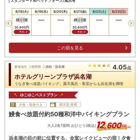
スタンダード和ベッドフォース/風呂有
17(月)
8/18(火)
8/19(水)
8/20(木)
8/21(金)
8/22(土)
8/23(日)
8/24
残り
1
室
残り
2
室
Previous
20,600
円
20,600
円
予約
予約
この宿を見る
4.05
東海地方
静岡県
浜松・浜名湖
点
ホテルグリーンプラザ浜名湖
うなぎ食べ放題バイキング。露天風呂・客室からも浜名湖を満喫
ゆこゆこベストプラン
夕食・朝食付き
和洋室:禁煙
鰻食べ放題付約50種和洋中バイキングプラン
12
,
600
大人
2
名
1
室時 おひとり(税込)
円～
浜名湖の目の前に位置する、全室レイクビューの宿！夕食