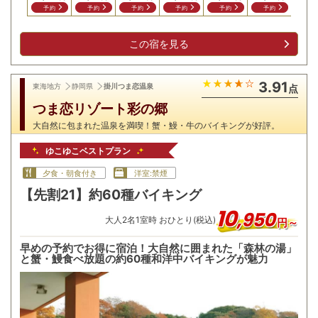
予約
予約
予約
予約
予約
予約
予
この宿を見る
3.91
東海地方
静岡県
掛川つま恋温泉
点
つま恋リゾート彩の郷
大自然に包まれた温泉を満喫！蟹・鰻・牛のバイキングが好評。
ゆこゆこベストプラン
夕食・朝食付き
洋室:禁煙
【先割21】約60種バイキング
10
,
950
大人
2
名
1
室時 おひとり(税込)
円～
早めの予約でお得に宿泊！大自然に囲まれた「森林の湯」
と蟹・鰻食べ放題の約60種和洋中バイキングが魅力