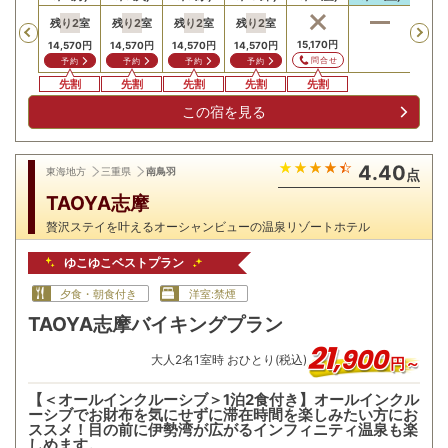
残り
2
室
残り
2
室
残り
2
室
残り
2
室
Previous
15,170
円
14,570
円
14,570
円
14,570
円
14,570
円
問合せ
予約
予約
予約
予約
先割
先割
先割
先割
先割
この宿を見る
4.40
東海地方
三重県
南鳥羽
点
TAOYA志摩
贅沢ステイを叶えるオーシャンビューの温泉リゾートホテル
ゆこゆこベストプラン
夕食・朝食付き
洋室:禁煙
TAOYA志摩バイキングプラン
21
,
900
大人
2
名
1
室時 おひとり(税込)
円～
【＜オールインクルーシブ＞1泊2食付き】オールインクル
ーシブでお財布を気にせずに滞在時間を楽しみたい方にお
ススメ！目の前に伊勢湾が広がるインフィニティ温泉も楽
しめます。