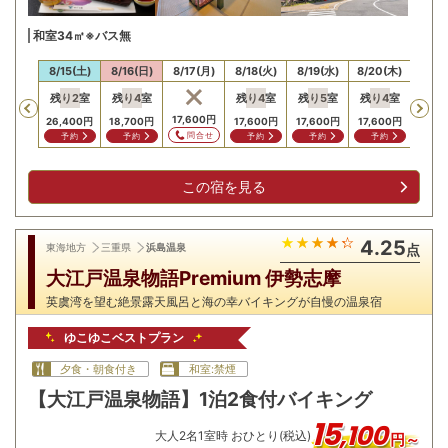
和室34㎡※バス無
14(金)
8/15(土)
8/16(日)
8/17(月)
8/18(火)
8/19(水)
8/20(木)
8/21
残り
2
室
残り
4
室
残り
4
室
残り
5
室
残り
4
室
残り
Previous
,800
円
17,600
円
26,400
円
18,700
円
17,600
円
17,600
円
17,600
円
18,7
問合せ
問合せ
予約
予約
予約
予約
予約
予
この宿を見る
4.25
東海地方
三重県
浜島温泉
点
大江戸温泉物語Premium 伊勢志摩
英虞湾を望む絶景露天風呂と海の幸バイキングが自慢の温泉宿
ゆこゆこベストプラン
夕食・朝食付き
和室:禁煙
【大江戸温泉物語】1泊2食付バイキング
15
,
100
大人
2
名
1
室時 おひとり(税込)
円～