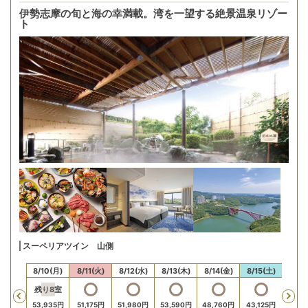
伊勢志摩の旬と海の幸満載。湾を一望する絶景温泉リゾー
ト
スーペリアツイン 山側
/9(日)
8/10(月)
8/11(火)
8/12(水)
8/13(木)
8/14(金)
8/15(土)
8/16
残り
8
室
Previous
53,935
円
51,175
円
51,980
円
53,590
円
48,760
円
43,125
円
39,1