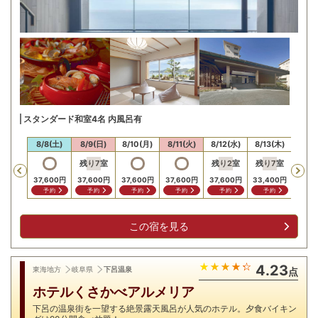
スタンダード和室4名 内風呂有
/7(金)
8/8(土)
8/9(日)
8/10(月)
8/11(火)
8/12(水)
8/13(木)
8/14
残り
7
室
残り
2
室
残り
7
室
Previous
37,600
円
37,600
円
37,600
円
37,600
円
37,600
円
33,400
円
33,4
予約
予約
予約
予約
予約
予約
予
この宿を見る
4.23
東海地方
岐阜県
下呂温泉
点
ホテルくさかべアルメリア
下呂の温泉街を一望する絶景露天風呂が人気のホテル。夕食バイキン