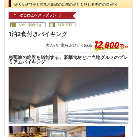
雄大な峡谷美を誇る恵那峡の四季の彩りを感じる湖畔の温泉宿
ゆこゆこベストプラン
夕食・朝食付き
和室:禁煙
1泊2食付きバイキング
12
,
800
大人
2
名
1
室時 おひとり(税込)
円～
恵那峡の絶景を堪能する。豪華食材とご当地グルメのプレ
ミアムバイキング