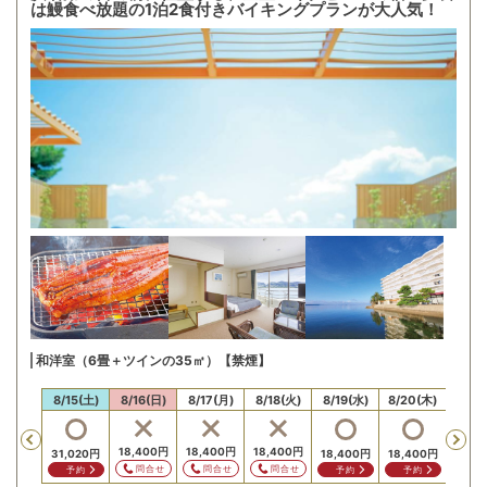
は鰻食べ放題の1泊2食付きバイキングプランが大人気！
和洋室（6畳＋ツインの35㎡）【禁煙】
14(金)
8/15(土)
8/16(日)
8/17(月)
8/18(火)
8/19(水)
8/20(木)
8/21
Previous
,020
円
18,400
円
18,400
円
18,400
円
18,4
31,020
円
18,400
円
18,400
円
問合せ
問合せ
問合せ
問合せ
問
予約
予約
予約