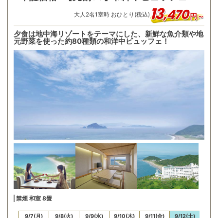
13
,
470
大人
2
名
1
室時 おひとり(税込)
円～
夕食は地中海リゾートをテーマにした、新鮮な魚介類や地
元野菜を使った約80種類の和洋中ビュッフェ！
禁煙 和室 8畳
/6(日)
9/7(月)
9/8(火)
9/9(水)
9/10(木)
9/11(金)
9/12(土)
9/13