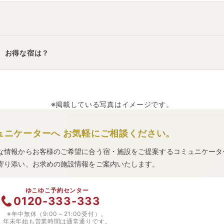
」
・
「
なだうら温泉 元湯 磯波風
」
・
「
大江戸温泉物語 宇奈月グラ
、お得な宿は？
「
法林寺温泉
」
・
「
メルキュール富山砺波リゾート＆スパ
」
などの
※掲載している写真はイメージです。
ュニケーターへ
お気軽にご相談ください。
な情報からお客様のご希望に合う宿・施設をご提案するコミュニケータ
寄り添い、お求めの施設情報をご案内いたします。
ゆこゆこ予約センター
0120-333-333
※年中無休（9:00～21:00受付）。
年末年始も営業時間は通常通りです。