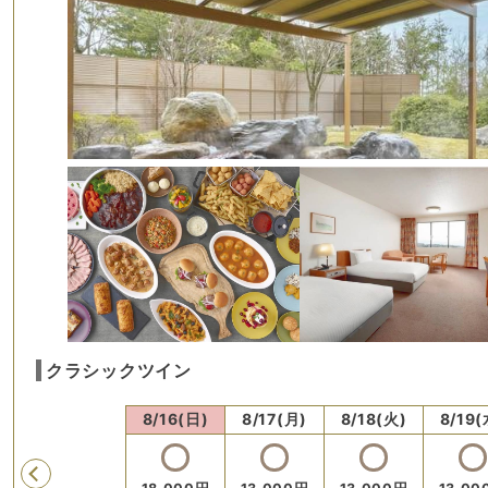
クラシックツイン
)
8/15(土)
8/16(日)
8/17(月)
8/18(火)
8/19(
Previous