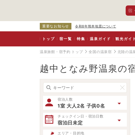
宿
重要なお知らせ
令和8年熊本地震について
トップ
宿一覧
特集
温泉ガイド
観光ガイ
温泉旅館・宿予約 トップ
全国の温泉宿
北陸の温
越中となみ野温泉の
宿泊人数
1室 大人2名 子供0名
チェックイン日・宿泊日数
宿泊日未定
エリア・目的地