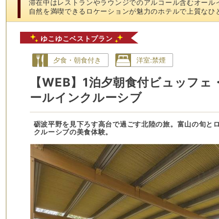
滞在中はレストランやラウンジでのアルコール含むオール
自然を満喫できるロケーションが魅力のホテルで上質なひ
ゆこゆこベストプラン
夕食・朝食付き
洋室:禁煙
【WEB】1泊夕朝食付ビュッフェ
ールインクルーシブ
砺波平野を見下ろす高台で過ごす北陸の旅。富山の旬と
クルーシブの美食体験。