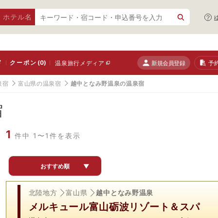
・ホテル名
ド
クーポン
(0)
新規会員登録
予
温泉旅行メディア
泉宿
富山県の温泉宿
越中となみ野温泉の温泉宿
宿
1
件中 1〜1件を表示
おすすめ順
▼
北陸地方
富山県
越中となみ野温泉
メルキュール富山砺波リゾート＆スパ