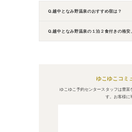
Q.越中となみ野温泉のおすすめ宿は？
A.
「
メルキュール富山砺波リゾート＆スパ
Q.越中となみ野温泉の１泊２食付きの格安
めの宿泊先です。
A.
「
小矢部市サイクリングターミナル
」
・
です。
ゆこゆこコミ
ゆこゆこ予約センタースタッフは豊富
す。お客様に