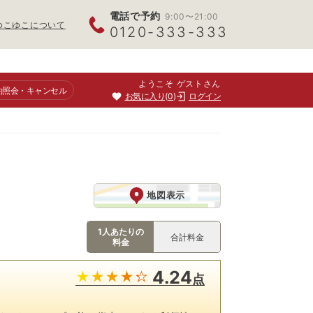
電話で予約
9:00〜21:00
ゆこゆこについて
0120-333-333
ようこそ ゲストさん
約照会
・キャンセル
お気に入り
0
ログイン
地図表示
1人あたりの
合計料金
料金
4.24
点