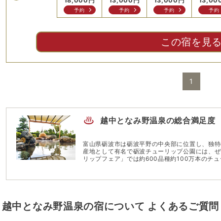
円
20,000
円
18,000
円
13,000
円
13,000
円
13,00
せ
問合せ
予約
予約
予約
予約
この宿を見
1
越中となみ野温泉
の総合満足度
富山県砺波市は砺波平野の中央部に位置し、独特
産地として有名で砺波チューリップ公園には、ぜひ足を運びたい。 195
リップフェア」では約600品種約100万本のチ
プで描かれた地上絵など、いつもとは違うチューリップの姿を楽
ら程近い「越中となみ野温泉」では、八尾累層と
方の特性を堪能することができる。例年8月には
る「おわら風の盆」なども開催。日本の情緒と郷
越中となみ野温泉
の宿について よくあるご質問