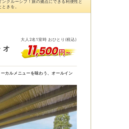
インクルーシブ！旅の拠点にできる利便性と
とときを。
大人
2
名
1
室時 おひとり(税込)
11
,
500
・オ
円～
ローカルメニューを味わう、オールイン