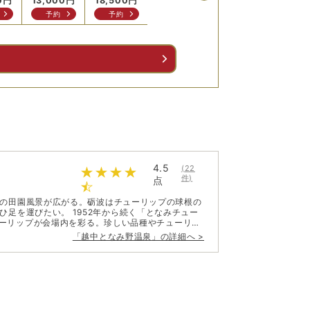
0
円
13,000
円
18,500
円
28,500
円
18,000
円
18,5
予約
予約
問合せ
予約
問
る
4.5
(
22
件)
点
の田園風景が広がる。砺波はチューリップの球根の
2年から続く「となみチュー
ューリップが会場内を彩る。珍しい品種やチューリッ
しめる。 砺波チューリップ公園か
「
越中となみ野温泉
」の詳細へ >
医王山累層の2つの水源を持っているため、その両
「となみ花火大会」や全国から多くの見物客が集ま
愁を堪能できるそんなロケーションだ。