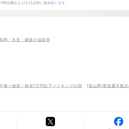
※17時以降および土日は特に混み合います。
高岡・氷見・砺波の温泉宿
県]食べ放題！格安1万円以下バイキングの宿
[富山県]客室露天風