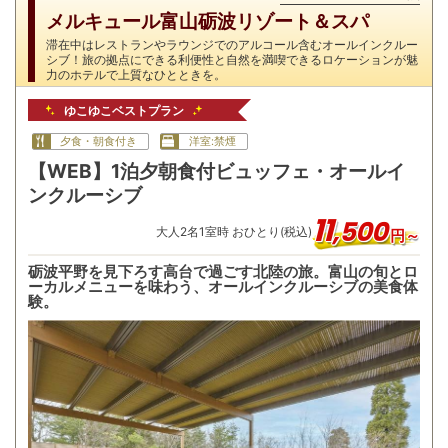
メルキュール富山砺波リゾート＆スパ
滞在中はレストランやラウンジでのアルコール含むオールインクルー
シブ！旅の拠点にできる利便性と自然を満喫できるロケーションが魅
力のホテルで上質なひとときを。
ゆこゆこベストプラン
夕食・朝食付き
洋室:禁煙
【WEB】1泊夕朝食付ビュッフェ・オールイ
ンクルーシブ
11
,
500
大人
2
名
1
室時 おひとり(税込)
円～
砺波平野を見下ろす高台で過ごす北陸の旅。富山の旬とロ
ーカルメニューを味わう、オールインクルーシブの美食体
験。