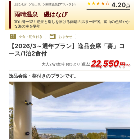
4.20
北陸地方
富山県
雨晴温泉(アマハラシ)
点
雨晴温泉 磯はなび
富山湾一望！絶景と癒しを届ける雨晴の温泉一軒宿。富山の色鮮やか
な海の幸を堪能
夕食・朝食付き
おまかせ
【2026/3～通年プラン】逸品会席「葵」コ
ース/1泊2食付
22,550
円～
大人
2
名
1
室時 おひとり(税込)
逸品会席・葵付きのプランです。