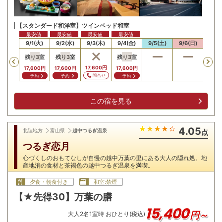
【スタンダード和洋室】ツインベッド和室
最安値
最安値
最安値
最安値
最安
31(月)
9/1(火)
9/2(水)
9/3(木)
9/4(金)
9/5(土)
9/6(日)
9/7
残り
3
室
残り
3
室
残り
3
室
残り
Previous
17,600
円
17,600
円
17,600
円
17,600
円
17,6
問合せ
予約
予約
予約
予
この宿を見る
4.05
北陸地方
富山県
越中つるぎ温泉
点
つるぎ恋月
心づくしのおもてなしが自慢の越中万葉の里にある大人の隠れ処。地
産地消の食材と茶褐色の越中つるぎ温泉を満喫。
夕食・朝食付き
和室:禁煙
【★先得30】万葉の膳
15,400
円～
大人
2
名
1
室時 おひとり(税込)