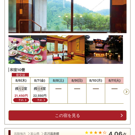
和室10畳
最安値
8/6(木)
8/7(金)
8/8(土)
8/9(日)
8/10(月)
8/11(火)
8/12
残り
2
室
残り
4
室
21,450
円
22,550
円
予約
予約
この宿を見る
4.06
北陸地方
富山県
庄川温泉郷
点