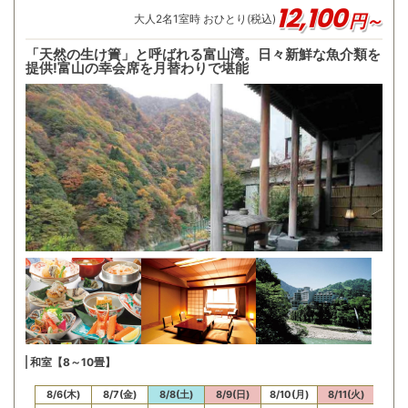
12,100
円～
大人
2
名
1
室時 おひとり(税込)
「天然の生け簀」と呼ばれる富山湾。日々新鮮な魚介類を
提供!富山の幸会席を月替わりで堪能
和室【8～10畳】
8/6(木)
8/7(金)
8/8(土)
8/9(日)
8/10(月)
8/11(火)
8/12