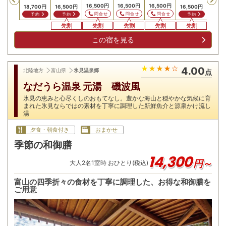
Previous
16,500
円
16,500
円
16,500
円
18,700
円
16,500
円
16,500
円
16,5
問合せ
問合せ
問合せ
予約
予約
予約
予
先割
先割
先割
先割
先割
先
この宿を見る
4.00
北陸地方
富山県
氷見温泉郷
点
なだうら温泉 元湯 磯波風
氷見の恵みと心尽くしのおもてなし。豊かな海山と穏やかな気候に育
まれた氷見ならではの素材を丁寧に調理した新鮮魚介と源泉かけ流し
湯
夕食・朝食付き
おまかせ
季節の和御膳
14,300
円～
大人
2
名
1
室時 おひとり(税込)
富山の四季折々の食材を丁寧に調理した、お得な和御膳を
ご用意