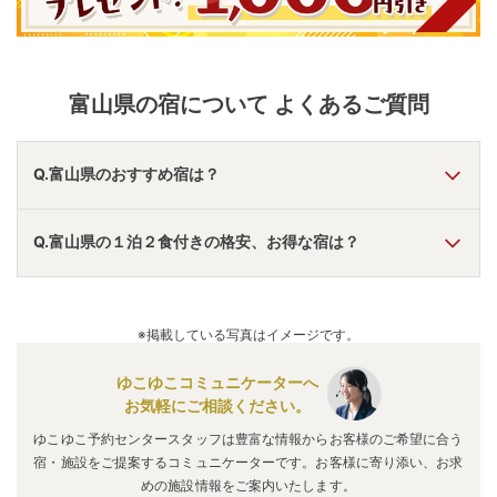
富山県
の宿について よくあるご質問
Q.富山県のおすすめ宿は？
A.
「
メルキュール富山砺波リゾート＆スパ
」
・
「
大江戸温泉
Q.富山県の１泊２食付きの格安、お得な宿は？
物語 宇奈月グランドホテル
」
・
「
延対寺荘
」
などの旅館・ホ
テルがおすすめの宿泊先です。
A.
「
小矢部市サイクリングターミナル
」
・
「
法林寺温泉
」
・
「
メルキュール富山砺波リゾート＆スパ
」
などの旅館・ホテ
※掲載している写真はイメージです。
ルがお得な価格で泊まれる宿泊先です。
ゆこゆこコミュニケーターへ
お気軽にご相談ください。
ゆこゆこ予約センタースタッフは豊富な情報からお客様のご希望に合う
宿・施設をご提案するコミュニケーターです。お客様に寄り添い、お求
めの施設情報をご案内いたします。