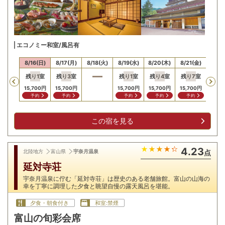
エコノミー和室/風呂有
15(土)
8/16(日)
8/17(月)
8/18(火)
8/19(水)
8/20(木)
8/21(金)
8/22
残り
1
室
残り
3
室
残り
1
室
残り
4
室
残り
7
室
Previous
15,700
円
15,700
円
15,700
円
15,700
円
15,700
円
予約
予約
予約
予約
予約
この宿を見る
4.23
北陸地方
富山県
宇奈月温泉
点
延対寺荘
宇奈月温泉に佇む「延対寺荘」は歴史のある老舗旅館。富山の山海の
幸を丁寧に調理した夕食と眺望自慢の露天風呂を堪能。
夕食・朝食付き
和室:禁煙
富山の旬彩会席