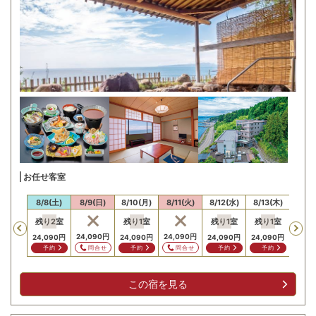
お任せ客室
/7(金)
8/8(土)
8/9(日)
8/10(月)
8/11(火)
8/12(水)
8/13(木)
8/14
残り
2
室
残り
1
室
残り
1
室
残り
1
室
Previous
24,090
円
24,090
円
24,0
24,090
円
24,090
円
24,090
円
24,090
円
問合せ
問合せ
問
予約
予約
予約
予約
この宿を見る