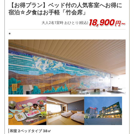
【お得プラン】ベッド付の人気客室へお得に
宿泊☆夕食はお手軽「竹会席」
18,900
円～
大人
2
名
1
室時 おひとり(税込)
*
和室 2ベッドタイプ 38㎡