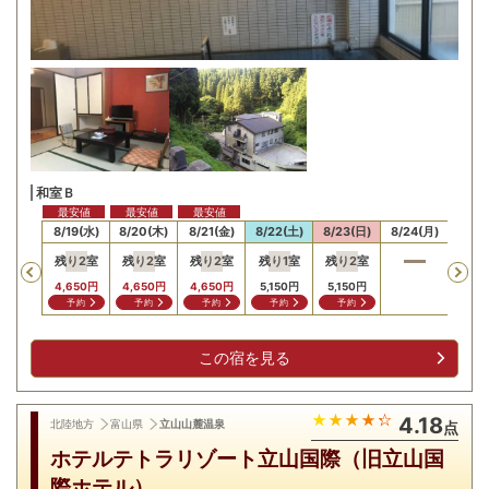
和室Ｂ
最安値
最安値
最安値
最安値
最安
18(火)
8/19(水)
8/20(木)
8/21(金)
8/22(土)
8/23(日)
8/24(月)
8/25
残り
2
室
残り
2
室
残り
2
室
残り
1
室
残り
2
室
残り
Previous
650
円
4,650
円
4,650
円
4,650
円
5,150
円
5,150
円
4,65
問合せ
予約
予約
予約
予約
予約
予
この宿を見る
4.18
北陸地方
富山県
立山山麓温泉
点
ホテルテトラリゾート立山国際（旧立山国
際ホテル）