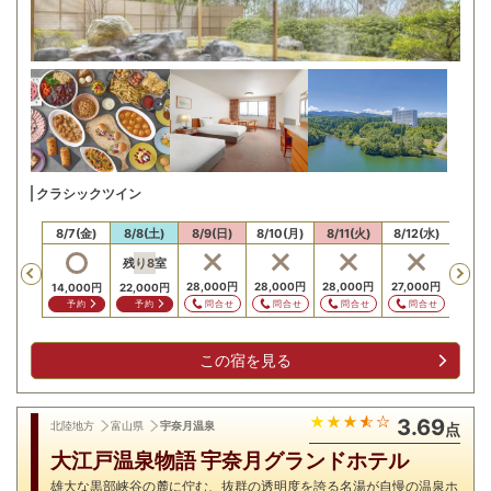
クラシックツイン
/6(木)
8/7(金)
8/8(土)
8/9(日)
8/10(月)
8/11(火)
8/12(水)
8/13
残り
8
室
残り
Previous
28,000
円
28,000
円
28,000
円
27,000
円
14,000
円
22,000
円
24,0
問合せ
問合せ
問合せ
問合せ
予約
予約
予
この宿を見る
3.69
北陸地方
富山県
宇奈月温泉
点
大江戸温泉物語 宇奈月グランドホテル
雄大な黒部峡谷の麓に佇む、抜群の透明度を誇る名湯が自慢の温泉ホ