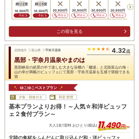
残り
2
室
残り
5
室
20,900
円
20,900
円
20,900
円
20,900
円
20,9
16,500
円
16,500
円
問合せ
問合せ
問合せ
問合せ
問
予約
予約
この宿を見る
4.32
北陸地方
富山県
宇奈月温泉
点
黒部・宇奈月温泉やまのは
黒部峡谷の絶景の中で楽しむ大きな浴槽の「棚湯」と北陸富山の海・
山の幸が満載のビュッフェにて黒部・宇奈月温泉を五感で堪能できる
宿
ゆこゆこベストプラン
夕食・朝食付き
和室:禁煙
基本プランよりお得！～人気☆和洋ビュッフ
ェ２食付プラン～
11
,
490
大人
2
名
1
室時 おひとり(税込)
円～
北陸の食材をふんだんに取り込んだ和・洋ビュッフェ