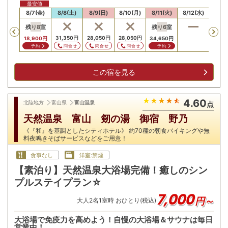
最安値
/6(木)
8/7(金)
8/8(土)
8/9(日)
8/10(月)
8/11(火)
8/12(水)
8/13
残り
8
室
残り
6
室
Previous
,050
円
31,350
円
28,050
円
28,050
円
18,900
円
34,650
円
問合せ
問合せ
問合せ
問合せ
予約
予約
この宿を見る
4.60
北陸地方
富山県
富山温泉
点
天然温泉 富山 剱の湯 御宿 野乃
《『和』を基調としたシティホテル》 約70種の朝食バイキングや無
料夜鳴きそばサービスなどをご用意！
食事なし
洋室:禁煙
【素泊り】天然温泉大浴場完備！癒しのシン
プルステイプラン☆
7,000
円～
大人
2
名
1
室時 おひとり(税込)
大浴場で免疫力を高めよう！自慢の大浴場＆サウナは毎日
営業中！