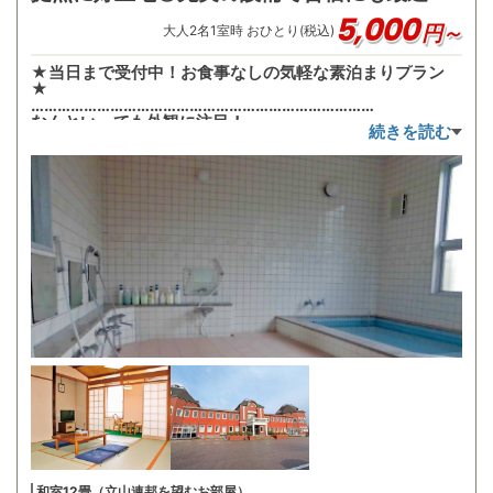
5,000
円～
大人
2
名
1
室時 おひとり(税込)
★当日まで受付中！お食事なしの気軽な素泊まりプラン
★
……………………………………………………………………
なんといっても外観に注目！
続きを読む
ルネッサンス様式の東京駅をモデルとした外観が特徴☆
立地は北陸自動車道・小矢部インターから約5分！
和室12畳（立山連邦を望むお部屋）