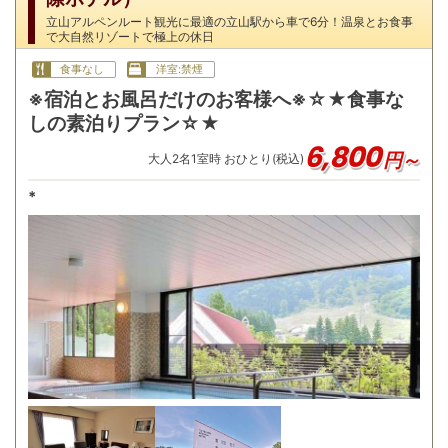
立山アルペンルート観光に最適の立山駅から車で6分！温泉とお食事
で大自然リゾートで極上の休日
食事なし
洋室:禁煙
※宿泊とお風呂だけのお客様へ※☆★食事な
しの素泊りプラン☆★
6,800
円～
大人
2
名
1
室時 おひとり(税込)
*