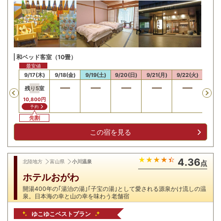
和ベッド客室（10畳）
最安値
16(水)
9/17(木)
9/18(金)
9/19(土)
9/20(日)
9/21(月)
9/22(火)
9/23
残り
5
室
残り
Previous
10,800
円
11,8
予約
予
先割
先
この宿を見る
4.36
北陸地方
富山県
小川温泉
点
ホテルおがわ
開湯400年の｢湯治の湯｣｢子宝の湯｣として愛される源泉かけ流しの温
泉。日本海の幸と山の幸を味わう老舗宿
ゆこゆこベストプラン