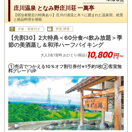
庄川温泉 となみ野庄川荘 一萬亭
【宿泊者限定の特典あり】庄川の清流と木々に囲まれた温泉宿。絶景
と絶品料理を堪能
夕食・朝食付き
和室:禁煙
【先割30】2大特典＜60分食べ飲み放題＞季
節の美酒蒸し＆和洋ハーフバイキング
10,800
円～
大人
2
名
1
室時 おひとり(税込)
①売店でつかえる10％オフ割引券付※1予約1枚②客室無
料グレードUP