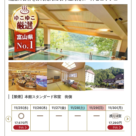
【禁煙】本館スタンダード和室 街側
/24(火)
11/25(水)
11/26(木)
11/27(金)
11/28(土)
11/29(日)
11/30(月)
12/1
残り
4
室
Previous
12,25
17,670
円
17,290
円
問
予約
予約