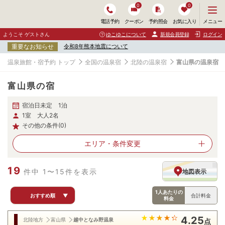
0
0
メ
メニュー
電話予約
クーポン
予約照会
お気に入り
ニ
ュ
ようこそ ゲストさん
ゆこゆこについて
新規会員登録
ログイン
ー
重要なお知らせ
令和8年熊本地震について
を
開
温泉旅館・宿予約 トップ
全国の温泉宿
北陸の温泉宿
富山県の温泉宿
く
富山県の宿
宿泊日未定 1泊
1室 大人2名
その他の条件(0)
エリア・
条件変更
19
件中 1〜15件を表示
地図表示
1人あたりの
おすすめ順
▼
合計料金
料金
4.25
北陸地方
富山県
越中となみ野温泉
点