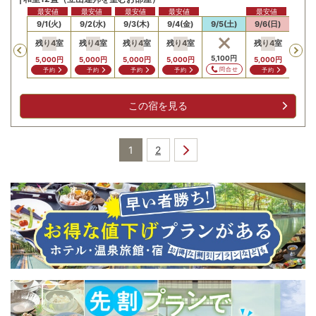
最安値
最安値
最安値
最安値
最安値
最安値
最安
31(月)
9/1(火)
9/2(水)
9/3(木)
9/4(金)
9/5(土)
9/6(日)
9/7
残り
4
室
残り
4
室
残り
4
室
残り
4
室
残り
4
室
残り
Previous
000
円
5,100
円
5,000
円
5,000
円
5,000
円
5,000
円
5,000
円
5,00
問合せ
問合せ
予約
予約
予約
予約
予約
予
この宿を見る
1
2