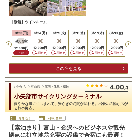
【別館】ツインルーム
22(土)
8/23(日)
8/24(月)
8/25(火)
8/26(水)
8/27(木)
8/28(金)
8/29
残り
5
室
Previous
,000
円
12,000
円
12,000
円
12,000
円
12,000
円
12,000
円
13,0
12,000
円
問合せ
問合せ
問合せ
問合せ
問合せ
問合せ
問
予約
この宿を見る
4.00
北陸地方
富山県
高岡・氷見・砺波
点
小矢部市サイクリングターミナル
爽やかな風につつまれて、安らぎの時間が流れる。出会いの輪が広が
る旅の拠点。
食事なし
和室:禁煙
【素泊まり】富山・金沢へのビジネスや観光
拠点に好立地◎充実の設備で合宿にも最適！