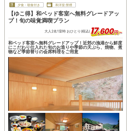
夕食・朝食付き
和洋室:禁煙
【ゆこ得】和ベッド客室へ無料グレードアッ
プ！旬の味覚満喫プラン
17
,
600
大人
2
名
1
室時 おひとり(税込)
円～
和ベッド客室へ無料グレードアップ！近郊の漁港から鮮度
にこだわり仕入れた旬のお造りや季節の天ぷら、焼物、煮
物など季節替りの会席料理をご用意