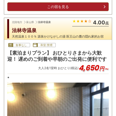
この宿を見る
4.00
北陸地方
富山県
法林寺温泉
点
法林寺温泉
天然温泉１００％ 源泉かけながしの湯 医王山の麓の隠れ家的お宿
食事なし
和室:禁煙
【素泊まりプラン】 おひとりさまから大歓
迎！ 遅めのご到着や早朝のご出発に便利です
4,650
円～
大人
2
名
1
室時 おひとり(税込)
*