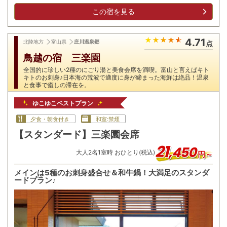
この宿を見る
4.71
北陸地方
富山県
庄川温泉郷
点
鳥越の宿 三楽園
全国的に珍しい2種のにごり湯と美食会席を満喫。富山と言えばキト
キトのお刺身♪日本海の荒波で適度に身が締まった海鮮は絶品！温泉
と食事で癒しの滞在を。
ゆこゆこベストプラン
夕食・朝食付き
和室:禁煙
【スタンダード】三楽園会席
21
,
450
大人
2
名
1
室時 おひとり(税込)
円～
メインは5種のお刺身盛合せ＆和牛鍋！大満足のスタンダ
ードプラン♪