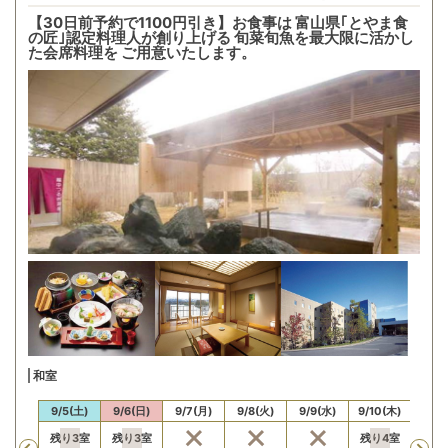
【30日前予約で1100円引き】お食事は 富山県｢とやま食
の匠｣認定料理人が創り上げる 旬菜旬魚を最大限に活かし
た会席料理を ご用意いたします。
和室
/4(金)
9/5(土)
9/6(日)
9/7(月)
9/8(火)
9/9(水)
9/10(木)
9/11
残り
3
室
残り
3
室
残り
4
室
残り