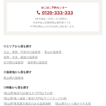
ゆこゆこ予約センター
0120-333-333
※年中無休（9:00～21:00受付）。
年末年始も営業時間は通常通りです。
※17時以降および土日は特に混み合います。
○エリアから宿を探す
立山・黒部・宇奈月の温泉宿
富山の温泉宿
高岡・氷見・砺波の温泉宿
石川県の温泉宿
福井県の温泉宿
○温泉地から宿を探す
富山県の温泉地
○特集から宿を探す
[富山県]格安1泊2食付き1万円以下の宿
[富山県]食べ放題！格安1万円以下バイキングの宿
[富山県]客室露天風呂のある温泉旅館
[富山県]ひとり旅ができる宿