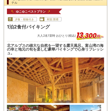
テル
ゆこゆこベストプラン
夕食・朝食付き
和室:禁煙
1泊2食付バイキング
13
,
300
大人
2
名
1
室時 おひとり(税込)
円～
北アルプスの雄大な自然を一望する露天風呂。富山湾の海
の幸と地元の旬を楽しむ豪華バイキングで心身リフレッシ
ュ。