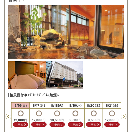
檜風呂付◆ﾓﾃﾞﾚｰﾄﾀﾞﾌﾞﾙ<禁煙>
15(土)
8/16(日)
8/17(月)
8/18(火)
8/19(水)
8/20(木)
8/21(金)
8/22
Previous
,000
円
14,0
12,000
円
12,000
円
10,500
円
9,500
円
9,500
円
12,000
円
問合せ
問
予約
予約
予約
予約
予約
予約