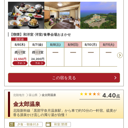
【喫煙】和洋室･洋室/食事会場おまかせ
最安値
8/6(木)
8/7(金)
8/8(土)
8/9(日)
8/10(月)
8/11(火)
8/12
残り
1
室
残り
2
室
22,550
円
24,200
円
予約
予約
この宿を見る
4.40
北陸地方
富山県
金太郎温泉
点
金太郎温泉
北陸新幹線「黒部宇奈月温泉駅」から車で約10分の一軒宿。硫黄が
香る源泉かけ流しの濁り湯が自慢！
夕食・朝食付き
和室:禁煙