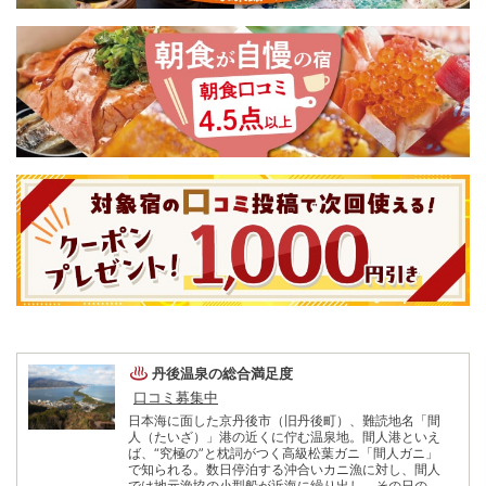
丹後温泉
の総合満足度
口コミ募集中
日本海に面した京丹後市（旧丹後町）、難読地名「間
人（たいざ）」港の近くに佇む温泉地。間人港といえ
ば、“究極の”と枕詞がつく高級松葉ガニ「間人ガニ」
で知られる。数日停泊する沖合いカニ漁に対し、間人
では地元漁協の小型船が近海に繰り出し、その日のう