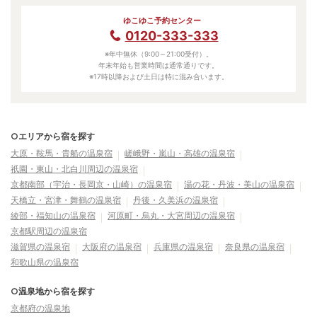
ゆこゆこ予約センター
0120-333-333
※年中無休（9:00～21:00受付）。
年末年始も営業時間は通常通りです。
※17時以降および土日は特に混み合います。
○エリアから宿を探す
大原・鞍馬・貴船の温泉宿
嵯峨野・嵐山・高雄の温泉宿
祇園・東山・北白川周辺の温泉宿
京都南部（宇治・長岡京・山崎）の温泉宿
湯の花・丹波・美山の温泉宿
天橋立・宮津・舞鶴の温泉宿
丹後・久美浜の温泉宿
綾部・福知山の温泉宿
河原町・烏丸・大宮周辺の温泉宿
京都駅周辺の温泉宿
滋賀県の温泉宿
大阪府の温泉宿
兵庫県の温泉宿
奈良県の温泉宿
和歌山県の温泉宿
○温泉地から宿を探す
京都府の温泉地