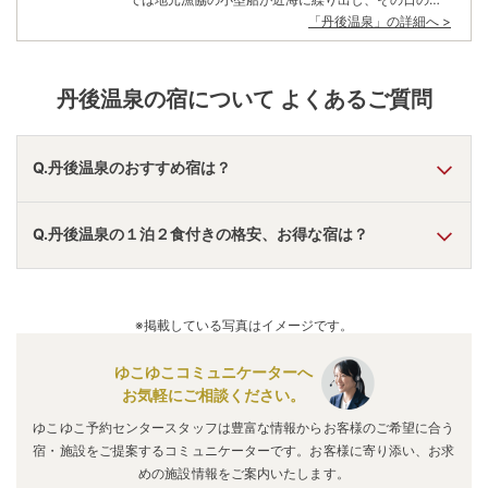
ちに水揚げする「日帰り操業」を実践。緑色のタグ
「
丹後温泉
」の詳細へ >
（識別票）が付けられた新鮮なカニだけが晴れて「間
人ガニ」を名乗る事ができる。海が荒れる冬場は供給
も不安定で、基本的には地元でしか食べられない幻の
カニだ。もちろん冬のカニだけに留まらず、一年を通
丹後温泉
の宿について よくあるご質問
じて新鮮な海の幸に恵まれている。
Q.丹後温泉のおすすめ宿は？
A.
「
メルキュール京都宮津リゾート＆スパ
」
・
「
万葉の湯
Q.丹後温泉の１泊２食付きの格安、お得な宿は？
ホテル京都エミナース
」
・
「
京ごはんと露天風呂の宿 ゆのは
な月や
」
などの旅館・ホテルがおすすめの宿泊先です。
A.
「
ホテル丹後／別館なかむら荘
」
・
「
ホテルビナリオ嵯峨
嵐山
」
・
「
メルキュール京都宮津リゾート＆スパ
」
などの旅
※掲載している写真はイメージです。
館・ホテルがお得な価格で泊まれる宿泊先です。
ゆこゆこコミュニケーターへ
お気軽にご相談ください。
ゆこゆこ予約センタースタッフは豊富な情報からお客様のご希望に合う
宿・施設をご提案するコミュニケーターです。お客様に寄り添い、お求
めの施設情報をご案内いたします。