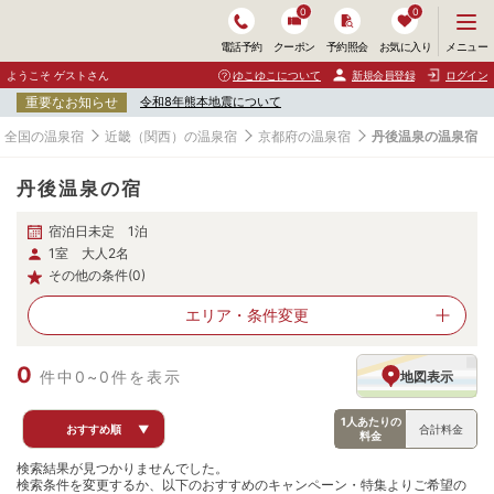
0
0
メ
メニュー
電話予約
クーポン
予約照会
お気に入り
ニ
ュ
ようこそ ゲストさん
ゆこゆこについて
新規会員登録
ログイン
ー
重要なお知らせ
令和8年熊本地震について
を
開
全国の温泉宿
近畿（関西）の温泉宿
京都府の温泉宿
丹後温泉の温泉宿
く
丹後温泉の宿
宿泊日未定 1泊
1室 大人2名
その他の条件(0)
エリア・
条件変更
0
件中0~0件を表示
地図表示
1人あたりの
おすすめ順
▼
合計料金
料金
検索結果が見つかりませんでした。
検索条件を変更するか、以下のおすすめのキャンペーン・特集よりご希望の