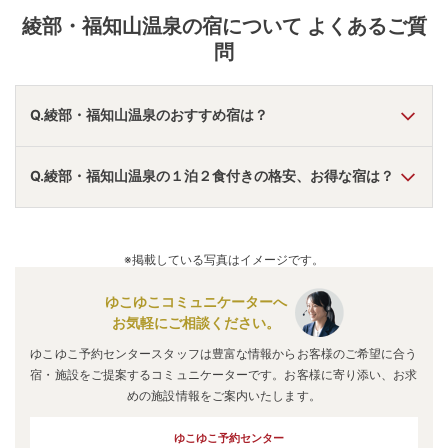
温泉は、工業団地が立ち並ぶエリアにある温泉で、近
綾部・福知山温泉
の宿について よくあるご質
隣ホテルはビジネス・リゾート・宴会・婚礼などで利
用されている。塩化物泉なので切り傷などの治癒にも
問
効果が期待できる。良質な泉質のなめらかな温泉でゆ
っくり湯浴みを堪能したい。
Q.綾部・福知山温泉のおすすめ宿は？
A.
「
メルキュール京都宮津リゾート＆スパ
」
・
「
万葉の湯
Q.綾部・福知山温泉の１泊２食付きの格安、お得な宿は？
ホテル京都エミナース
」
・
「
リーガロイヤルホテル京都
」
な
どの旅館・ホテルがおすすめの宿泊先です。
A.
「
ホテル丹後／別館なかむら荘
」
・
「
ホテルビナリオ嵯峨
嵐山
」
・
「
メルキュール京都宮津リゾート＆スパ
」
などの旅
※掲載している写真はイメージです。
館・ホテルがお得な価格で泊まれる宿泊先です。
ゆこゆこコミュニケーターへ
お気軽にご相談ください。
ゆこゆこ予約センタースタッフは豊富な情報からお客様のご希望に合う
宿・施設をご提案するコミュニケーターです。お客様に寄り添い、お求
めの施設情報をご案内いたします。
ゆこゆこ予約センター