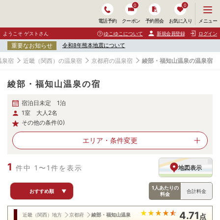
0
0
メ
メニュー
電話予約
クーポン
予約照会
お気に入り
ニ
ュ
ようこそ ゲストさん
ゆこゆこについて
新規会員登録
ログイン
ー
重要なお知らせ
令和8年熊本地震について
を
開
温泉宿
近畿（関西）の温泉宿
京都府の温泉宿
綾部・福知山温泉の温泉宿
く
綾部・福知山温泉の宿
宿泊日未定 1泊
1室 大人2名
その他の条件(0)
エリア・
条件変更
1
件中 1〜1件を表示
地図表示
1人あたりの
おすすめ順
▼
合計料金
料金
4.71
近畿（関西）地方
京都府
綾部・福知山温泉
点