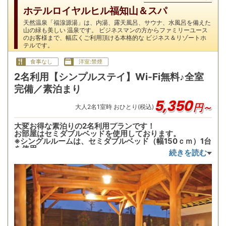
ホテルロイヤルヒル福知山＆スパ
天然温泉「福湶源湯」は、内湯、露天風呂、サウナ、水風呂を備えた
山の緑も美しい 温泉です。 ビジネスマンの方からファミリーユース
のお客様まで、幅広くご利用頂ける本格的な ビジネス＆リゾートホ
テルです。
食事なし
洋室:禁煙
2名利用【シンプルステイ】Wi-Fi無料♪全室
完備／素泊まり
5,350
円～
大人
2
名
1
室時 おひとり(税込)
大変お得な素泊りの2名利用プランです！
お部屋はセミダブルベッドを使用しております。
※シングルルームは、セミダブルベッド（幅150ｃｍ）1台
を使用。
続きを読む
併設の天然温泉は無料でご利用いただけます。
●レストラン「御蕎麦切処 山葵」