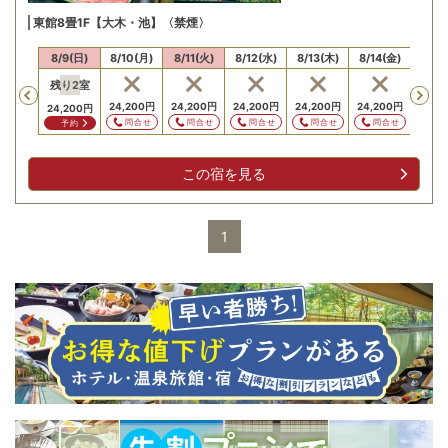
東館8畳1F【大木・池】〈禁煙〉
/8(土)
8/9(日)
8/10(月)
8/11(火)
8/12(水)
8/13(木)
8/14(金)
8/15
残り
2
室
残り
Previous
,200
円
24,200
円
24,200
円
24,200
円
24,200
円
24,200
円
24,200
円
24,2
問合せ
問合せ
問合せ
問合せ
問合せ
問合せ
予約
予
この宿を見る
1