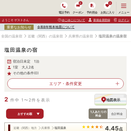
0
0
メ
メニュー
電話予約
クーポン
予約照会
お気に入り
ニ
ュ
ようこそ ゲストさん
ゆこゆこについて
新規会員登録
ログイン
ー
重要なお知らせ
令和8年熊本地震について
を
開
全国の温泉宿
近畿（関西）の温泉宿
兵庫県の温泉宿
塩田温泉の温泉宿
く
塩田温泉の宿
宿泊日未定 1泊
1室 大人2名
その他の条件(0)
エリア・
条件変更
2
件中 1〜2件を表示
地図表示
1人あたりの
おすすめ順
▼
合計料金
料金
4.45
近畿（関西）地方
兵庫県
塩田温泉
点