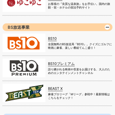
お客様の『良質な温泉旅』をお手伝い。国内の旅
館・宿・ホテルの宿泊予約サイト
BS放送事業
BS10
全国無料のBS放送局『BS10』。クイズにゴルフに
映画に麻雀、楽しい番組てんこ盛り！
BS10プレミアム
語り継がれる映画や音楽をお届けする、大人のた
めのエンタテインメントチャンネル
BEAST X
麻雀プロリーグ「Mリーグ」参戦中！最新情報は
こちらをチェック！