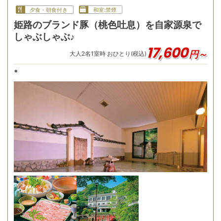
夕食・朝食付き
和室:禁煙
姫路のブランド豚（桃色吐息）を自家源泉で
しゃぶしゃぶ♪
17,600
円～
大人
2
名
1
室時 おひとり(税込)
*