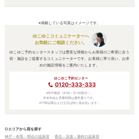
神戸
」
・
「
里湯ひととき 夢乃井
」
などの旅館・ホテルがお
すすめの宿泊先です。
A.
「
姫路キヤッスルグランヴィリオホテル
」
・
「
天然温泉 石
道
」
・
「
神戸 ホテル フルーツ・フラワー
」
などの旅館・
※掲載している写真はイメージです。
ホテルがお得な価格で泊まれる宿泊先です。
ゆこゆこコミュニケーターへ
お気軽にご相談ください。
ゆこゆこ予約センタースタッフは豊富な情報からお客様のご希望に合う
宿・施設をご提案するコミュニケーターです。お客様に寄り添い、お求
めの施設情報をご案内いたします。
ゆこゆこ予約センター
0120-333-333
※年中無休（9:00～21:00受付）。
年末年始も営業時間は通常通りです。
※17時以降および土日は特に混み合います。
○エリアから宿を探す
神戸・有馬・明石の温泉宿
香住・浜坂・湯村の温泉宿