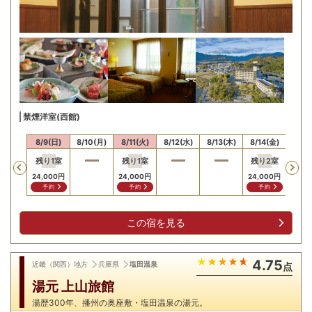
禁煙洋室(西館)
/8(土)
8/9(日)
8/10(月)
8/11(火)
8/12(水)
8/13(木)
8/14(金)
8/15
残り
1
室
残り
1
室
残り
2
室
残り
Previous
24,000
円
24,000
円
24,000
円
23,0
予約
予約
予約
予
この宿を見る
4.75
近畿（関西）地方
兵庫県
塩田温泉
点
湯元 上山旅館
湯歴300年、播州の奥座敷・塩田温泉の湯元。