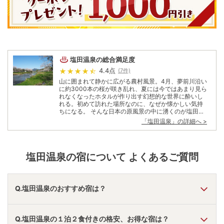
塩田温泉
の総合満足度
4.4
点
(
7
件)
山に囲まれて静かに広がる農村風景。4月、夢前川沿い
に約3000本の桜が咲き乱れ、夏には今ではあまり見ら
れなくなったホタルが作り出す幻想的な世界に酔いし
れる。初めて訪れた場所なのに、なぜか懐かしい気持
ちになる。 そんな日本の原風景の中に湧くのが塩田温
泉だ。姫路から車で約30分。播磨地方唯一のいで湯と
「
塩田温泉
」の詳細へ >
して、昔から多くの人に親しまれてきた。世界文化遺
産にも登録されている“白鷺城”こと国宝・姫路城。 羽
柴秀吉（のち豊臣秀吉）が築いた天守閣をはじめ、約4
00年前の姿を今に伝える。その美しさを堪能した後
塩田温泉
の宿について よくあるご質問
は、“姫路の奥座敷”へ。古き良き時代の日本に出会え
る。
Q.塩田温泉のおすすめ宿は？
A.
「
神戸ポートピアホテル
」
・
「
シーサイドホテル舞子ビラ
Q.塩田温泉の１泊２食付きの格安、お得な宿は？