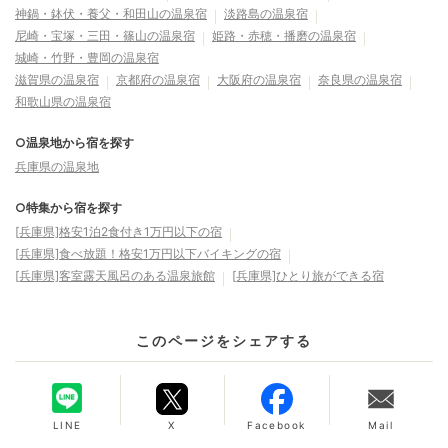
神鍋・鉢伏・養父・和田山の温泉宿
淡路島の温泉宿
尼崎・宝塚・三田・篠山の温泉宿
姫路・赤穂・播磨の温泉宿
城崎・竹野・豊岡の温泉宿
滋賀県の温泉宿
京都府の温泉宿
大阪府の温泉宿
奈良県の温泉宿
和歌山県の温泉宿
○温泉地から宿を探す
兵庫県の温泉地
○特集から宿を探す
[兵庫県]格安1泊2食付き1万円以下の宿
[兵庫県]食べ放題！格安1万円以下バイキングの宿
[兵庫県]客室露天風呂のある温泉旅館
[兵庫県]ひとり旅ができる宿
このページをシェアする
LINE
X
Facebook
Mail