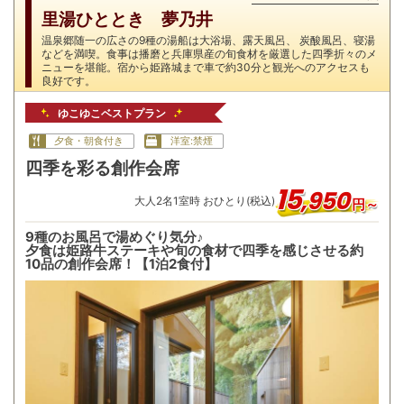
里湯ひととき 夢乃井
温泉郷随一の広さの9種の湯船は大浴場、露天風呂、 炭酸風呂、寝湯
などを満喫。食事は播磨と兵庫県産の旬食材を厳選した四季折々のメ
ニューを堪能。宿から姫路城まで車で約30分と観光へのアクセスも
良好です。
ゆこゆこベストプラン
夕食・朝食付き
洋室:禁煙
四季を彩る創作会席
15
,
950
大人
2
名
1
室時 おひとり(税込)
円～
9種のお風呂で湯めぐり気分♪
夕食は姫路牛ステーキや旬の食材で四季を感じさせる約
10品の創作会席！【1泊2食付】