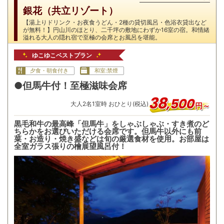
銀花（共立リゾート）
【湯上りドリンク・お夜食うどん・2種の貸切風呂・色浴衣貸出など
が無料！】円山川のほとり、二千坪の敷地にわずか16室の宿。和情緒
溢れる大人の隠れ宿で至極の会席とお風呂を堪能。
ゆこゆこベストプラン
夕食・朝食付き
和室:禁煙
●但馬牛付！至極滋味会席
38
,
500
大人
2
名
1
室時 おひとり(税込)
円～
黒毛和牛の最高峰「但馬牛」をしゃぶしゃぶ・すき煮のど
ちらかをお選びいただける会席です。但馬牛以外にも前
菜・お造り・焼き盛などは旬の厳選食材を使用。お部屋は
全室ガラス張りの檜展望風呂付！