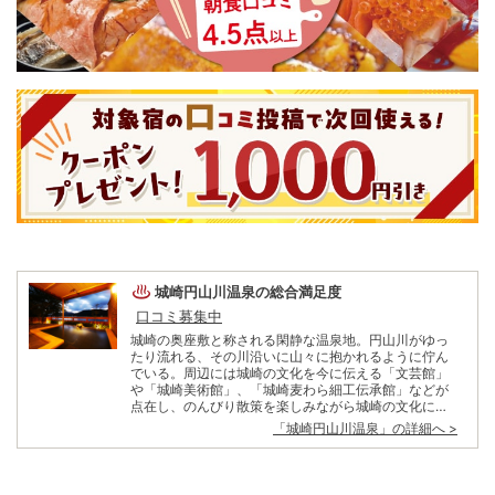
城崎円山川温泉
の総合満足度
口コミ募集中
城崎の奥座敷と称される閑静な温泉地。円山川がゆっ
たり流れる、その川沿いに山々に抱かれるように佇ん
でいる。周辺には城崎の文化を今に伝える「文芸館」
や「城崎美術館」、「城崎麦わら細工伝承館」などが
点在し、のんびり散策を楽しみながら城崎の文化に触
れられる。 この地を愛した小説家・志賀直哉ら文人墨
「
城崎円山川温泉
」の詳細へ >
客の作品をもとに、当地の歴史をたどるのも趣き深
い。家族や仲間とアクティブに楽しみたいなら、従来
の水族館とは一味違った体験型アミューズメントパー
ク「城崎マリンワールド」や、他ではなかなか体験で