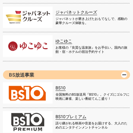
ジャパネットクルーズ
ジャパネットが磨き上げたおもてなしで、感動の
豪華クルーズ体験を。
ゆこゆこ
お客様の『良質な温泉旅』をお手伝い。国内の旅
館・宿・ホテルの宿泊予約サイト
BS放送事業
BS10
全国無料のBS放送局『BS10』。クイズにゴルフに
映画に麻雀、楽しい番組てんこ盛り！
BS10プレミアム
語り継がれる映画や音楽をお届けする、大人のた
めのエンタテインメントチャンネル