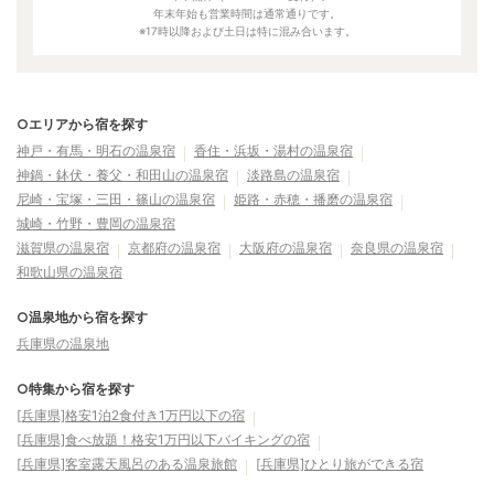
年末年始も営業時間は通常通りです。
※17時以降および土日は特に混み合います。
○エリアから宿を探す
神戸・有馬・明石の温泉宿
香住・浜坂・湯村の温泉宿
神鍋・鉢伏・養父・和田山の温泉宿
淡路島の温泉宿
尼崎・宝塚・三田・篠山の温泉宿
姫路・赤穂・播磨の温泉宿
城崎・竹野・豊岡の温泉宿
滋賀県の温泉宿
京都府の温泉宿
大阪府の温泉宿
奈良県の温泉宿
和歌山県の温泉宿
○温泉地から宿を探す
兵庫県の温泉地
○特集から宿を探す
[兵庫県]格安1泊2食付き1万円以下の宿
[兵庫県]食べ放題！格安1万円以下バイキングの宿
[兵庫県]客室露天風呂のある温泉旅館
[兵庫県]ひとり旅ができる宿