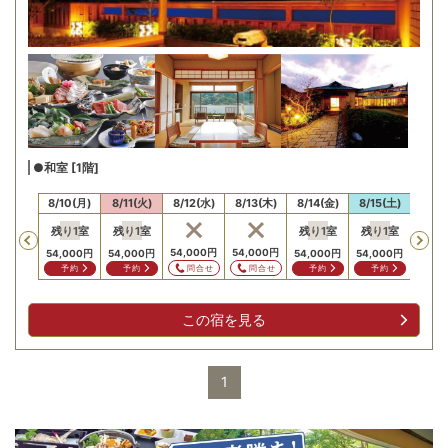
●和室 [1階]
/9(日)
8/10(月)
8/11(火)
8/12(水)
8/13(木)
8/14(金)
8/15(土)
8/16
残り
1
室
残り
1
室
残り
1
室
残り
1
室
残り
Previous
,000
円
54,000
円
54,000
円
54,000
円
54,000
円
54,000
円
54,000
円
39,5
問合せ
問合せ
問合せ
予約
予約
予約
予約
予
この宿を見る
1