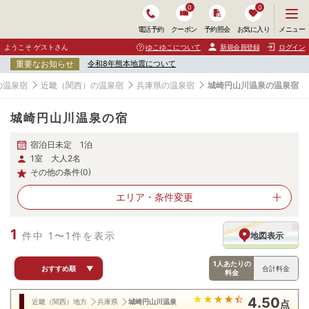
0
0
メ
メニュー
電話予約
クーポン
予約照会
お気に入り
ニ
ュ
ようこそ ゲストさん
ゆこゆこについて
新規会員登録
ログイン
ー
重要なお知らせ
令和8年熊本地震について
を
開
の温泉宿
近畿（関西）の温泉宿
兵庫県の温泉宿
城崎円山川温泉の温泉宿
く
城崎円山川温泉の宿
宿泊日未定 1泊
1室 大人2名
その他の条件(0)
エリア・
条件変更
1
件中 1〜1件を表示
地図表示
1人あたりの
おすすめ順
▼
合計料金
料金
4.50
近畿（関西）地方
兵庫県
城崎円山川温泉
点