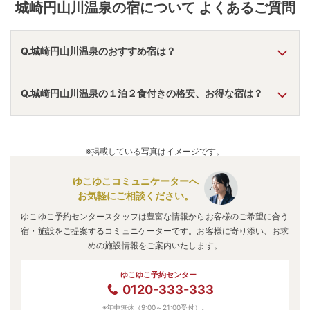
城崎円山川温泉
の宿について よくあるご質問
きないカヤックやカヌーなどの各種ウォータースポー
ツを楽しめる「円山川公苑」などがオススメ。 のんび
り散策を楽しむも良し、アクティブに決めるも良し。
自由な旅がここにある。
Q.城崎円山川温泉のおすすめ宿は？
A.
「
神戸ポートピアホテル
」
・
「
シーサイドホテル舞子ビラ
Q.城崎円山川温泉の１泊２食付きの格安、お得な宿は？
神戸
」
・
「
里湯ひととき 夢乃井
」
などの旅館・ホテルがお
すすめの宿泊先です。
A.
「
姫路キヤッスルグランヴィリオホテル
」
・
「
天然温泉 石
道
」
・
「
ホテル ザ・ネスタ ＆ スパ
」
などの旅館・ホテルが
※掲載している写真はイメージです。
お得な価格で泊まれる宿泊先です。
ゆこゆこコミュニケーターへ
お気軽にご相談ください。
ゆこゆこ予約センタースタッフは豊富な情報からお客様のご希望に合う
宿・施設をご提案するコミュニケーターです。お客様に寄り添い、お求
めの施設情報をご案内いたします。
ゆこゆこ予約センター
0120-333-333
※年中無休（9:00～21:00受付）。