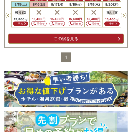
14(金)
8/15(土)
8/16(日)
8/17(月)
8/18(火)
8/19(水)
8/20(木)
8/21
残り
1
室
残り
1
室
Previous
,800
円
15,400
円
15,400
円
15,400
円
15,400
円
15,4
19,800
円
15,400
円
問合せ
問合せ
問合せ
問合せ
問合せ
問
予約
予約
この宿を見る
1