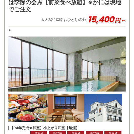
は季節の会席【前菜食べ放題】※かには現地
でご注文
15,400
円～
大人
2
名
1
室時 おひとり(税込)
*
【R4年完成★和室】小上がり和室【禁煙】
最安値
最安値
最安値
最安値
最安値
最安