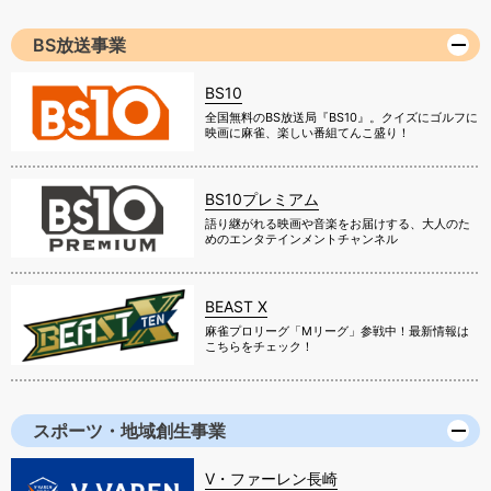
BS放送事業
BS10
全国無料のBS放送局『BS10』。クイズにゴルフに
映画に麻雀、楽しい番組てんこ盛り！
BS10プレミアム
語り継がれる映画や音楽をお届けする、大人のた
めのエンタテインメントチャンネル
BEAST X
麻雀プロリーグ「Mリーグ」参戦中！最新情報は
こちらをチェック！
スポーツ・地域創生事業
V・ファーレン長崎