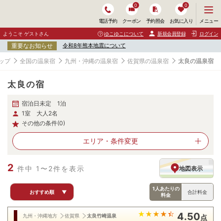
0
0
メ
メニュー
電話予約
クーポン
予約照会
お気に入り
ニ
ュ
ようこそ ゲストさん
ゆこゆこについて
新規会員登録
ログイン
ー
重要なお知らせ
令和8年熊本地震について
を
開
ップ
全国の温泉宿
九州・沖縄の温泉宿
佐賀県の温泉宿
太良の温泉宿
く
太良の宿
宿泊日未定 1泊
1室 大人2名
その他の条件(0)
エリア・
条件変更
2
件中 1〜2件を表示
地図表示
1人あたりの
おすすめ順
▼
合計料金
料金
4.50
九州・沖縄地方
佐賀県
太良竹崎温泉
点