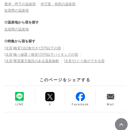
唐津・呼子の温泉宿
伊万里・有田の温泉宿
佐賀県の温泉宿
○温泉地から宿を探す
佐賀県の温泉地
○特集から宿を探す
[太良]格安1泊2食付き1万円以下の宿
[太良]食べ放題！格安1万円以下バイキングの宿
[太良]客室露天風呂のある温泉旅館
[太良]ひとり旅ができる宿
このページをシェアする
LINE
X
Facebook
Mail