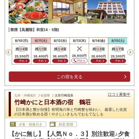
禁煙【高層階】和室(4・5階)
最安値
最安
/9(日)
8/10(月)
8/11(火)
8/12(水)
8/13(木)
8/14(金)
8/15(土)
8/16
残り
4
室
残り
1
室
残り
4
室
残り
3
室
残り
7
室
残り
Previous
,200
円
28,600
円
25,300
円
26,400
円
26,400
円
28,600
円
25,300
円
24,2
問合せ
問合せ
予約
予約
予約
予約
予約
予
この宿を見る
口コミ募集中
九州・沖縄地方
佐賀県
太良竹崎温泉
竹崎かにと日本酒の宿 鶴荘
【日本酒と蟹が自慢】有明海の幸と竹崎蟹を味わい、 厳選した佐賀
の日本酒が飲める宿！やさしいきもちでおもてなしを
夕食・朝食付き
和室:禁煙
【かに無し】【人気Ｎｏ．３】別注歓迎♪夕食