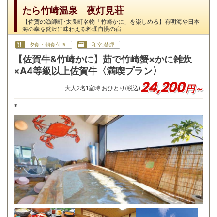
たら竹崎温泉 夜灯見荘
【佐賀の漁師町･太良町名物「竹崎かに」を楽しめる】有明海や日本
海の幸を贅沢に味わえる料理自慢の宿
夕食・朝食付き
和室:禁煙
【佐賀牛&竹崎かに】茹で竹崎蟹×かに雑炊
×A4等級以上佐賀牛〈満喫プラン〉
24,200
円～
大人
2
名
1
室時 おひとり(税込)
*