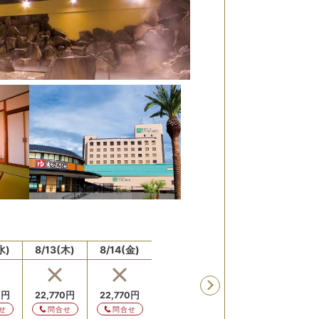
水)
8/13(木)
8/14(金)
8/15(土)
8/16(日)
8/17
残り
2
室
残り
2
室
残り
0
円
22,770
円
22,770
円
18,920
円
16,280
円
16,2
せ
問合せ
問合せ
予約
予約
予