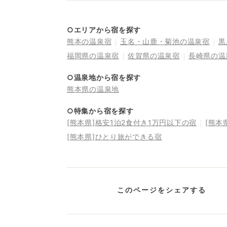
○エリアから宿を探す
熊本の温泉宿
玉名・山鹿・菊池の温泉宿
黒
福岡県の温泉宿
佐賀県の温泉宿
長崎県の温
○温泉地から宿を探す
熊本県の温泉地
○特集から宿を探す
[熊本県]格安1泊2食付き1万円以下の宿
[熊本
[熊本県]ひとり旅ができる宿
このページをシェアする