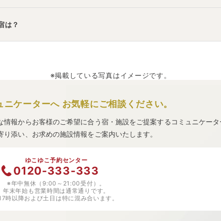
ートグランヴィリオホテル
」
・
「
ホテルセキア
」
などの旅館・ホテ
宿は？
「
山鹿温泉 旅館 巳喜（みき）
」
・
「
丸恵本館
」
などの旅館・ホテ
※掲載している写真はイメージです。
ュニケーターへ
お気軽にご相談ください。
な情報からお客様のご希望に合う宿・施設をご提案するコミュニケータ
寄り添い、お求めの施設情報をご案内いたします。
ゆこゆこ予約センター
0120-333-333
※年中無休（9:00～21:00受付）。
年末年始も営業時間は通常通りです。
※17時以降および土日は特に混み合います。