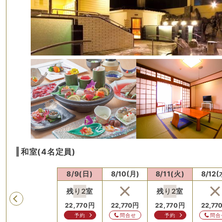
和室(4名定員)
8/8(土)
8/9(日)
8/10(月)
8/11(火)
8/12(
残り
2
室
残り
2
室
Previous
22,770
円
22,770
円
22,770
円
22,77
予約
問合せ
予約
問合