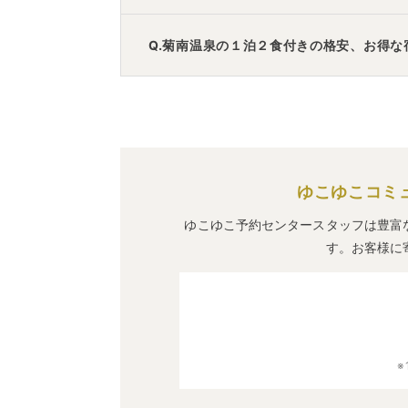
A.
「
阿蘇梅園SPA RESORT
」
・
「
阿蘇リゾ
Q.菊南温泉の１泊２食付きの格安、お得な
A.
「
下田温泉 くつろぎの宿 マルコ
」
・
ゆこゆこコミ
ゆこゆこ予約センタースタッフは豊富
す。お客様に