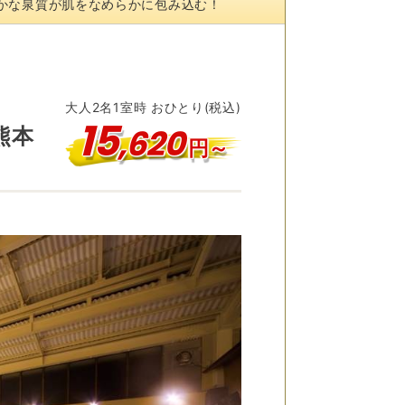
かな泉質が肌をなめらかに包み込む！
大人
2
名
1
室時 おひとり(税込)
15
,
620
熊本
円～