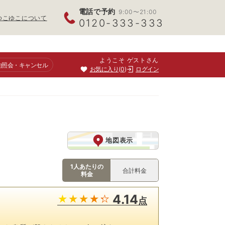
電話で予約
9:00〜21:00
ゆこゆこについて
0120-333-333
ようこそ ゲストさん
約照会
・キャンセル
お気に入り
0
ログイン
地図表示
1人あたりの
合計料金
料金
4.14
点