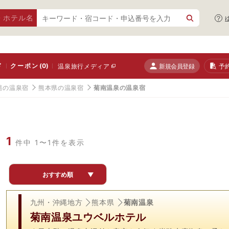
・ホテル名
ド
クーポン
(0)
新規会員登録
予
温泉旅行メディア
縄の温泉宿
熊本県の温泉宿
菊南温泉の温泉宿
1
件中 1〜1件を表示
おすすめ順
▼
九州・沖縄地方
熊本県
菊南温泉
菊南温泉ユウベルホテル