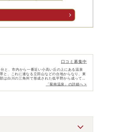
る
口コミ募集中
0分と、市内から一番近い小高い丘の上にある温泉
帯と、これに連なる立田山などの台地からなり、東
部は白川の三角州で形成された低平野から成ってい
「
菊南温泉
」の詳細へ >
て熊本城を築城した加藤清正や藩主細川家ゆかりの
する金峰山に登って新
露天風呂に浸かれば、心身ともに解放されていく贅