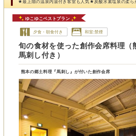
★最上階の温泉内湯付き客室も人気★炭酸水素塩泉の柔ら
ゆこゆこベストプラン
夕食・朝食付き
和室:禁煙
旬の食材を使った創作会席料理（
馬刺し付き）
熊本の郷土料理『馬刺し』が付いた創作会席