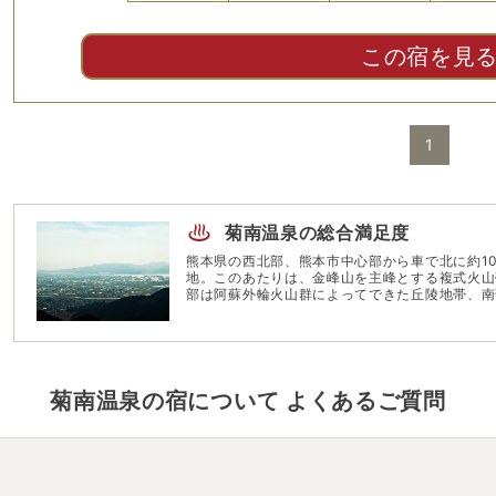
この宿を見
1
菊南温泉
の総合満足度
熊本県の西北部、熊本市中心部から車で北に約1
地。このあたりは、金峰山を主峰とする複式火山
部は阿蘇外輪火山群によってできた丘陵地帯、南
る。 そのため温泉地からは南に熊本市の夜景を、東に阿蘇山の山並を一望でき、まさに絶好のロケ
ーションだ。また、周辺には7年もの歳月をかけ
観光地も点在し、それらにちなんだイベントも行われている。 熊本市を一望
鮮な空気を存分に吸収したのち、開放感あふれる
沢な時間を過ごせるに違いない。
菊南温泉
の宿について よくあるご質問