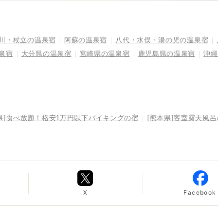
川・杖立の温泉宿
阿蘇の温泉宿
八代・水俣・湯の児の温泉宿
泉宿
大分県の温泉宿
宮崎県の温泉宿
鹿児島県の温泉宿
沖縄
県]食べ放題！格安1万円以下バイキングの宿
[熊本県]客室露天風
X
Facebook