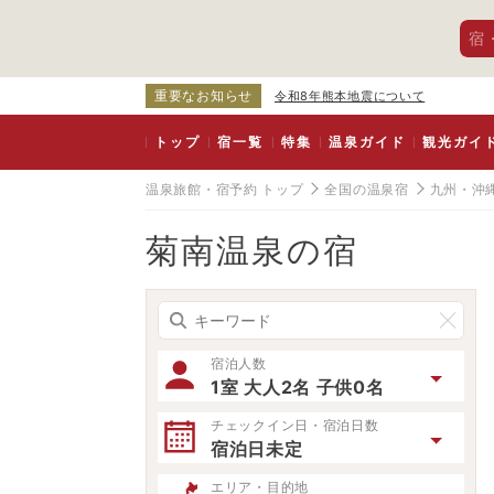
宿
重要なお知らせ
令和8年熊本地震について
トップ
宿一覧
特集
温泉ガイド
観光ガイ
温泉旅館・宿予約 トップ
全国の温泉宿
九州・沖
菊南温泉の宿
宿泊人数
1室 大人2名 子供0名
チェックイン日・宿泊日数
宿泊日未定
エリア・目的地