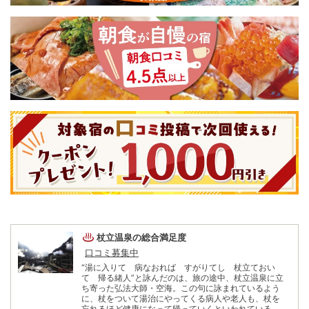
杖立温泉
の総合満足度
口コミ募集中
“湯に入りて 病なおれば すがりてし 杖立ておい
て 帰る緒人”と詠んだのは、旅の途中、杖立温泉に立
ち寄った弘法大師・空海。この句に詠まれているよう
に、杖をついて湯治にやってくる病人や老人も、杖を
忘れるほど健康になって帰っていくといわれている。