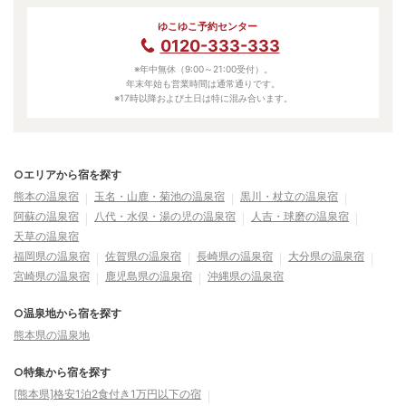
ゆこゆこ予約センター
0120-333-333
※年中無休（9:00～21:00受付）。
年末年始も営業時間は通常通りです。
※17時以降および土日は特に混み合います。
○エリアから宿を探す
熊本の温泉宿
玉名・山鹿・菊池の温泉宿
黒川・杖立の温泉宿
阿蘇の温泉宿
八代・水俣・湯の児の温泉宿
人吉・球磨の温泉宿
天草の温泉宿
福岡県の温泉宿
佐賀県の温泉宿
長崎県の温泉宿
大分県の温泉宿
宮崎県の温泉宿
鹿児島県の温泉宿
沖縄県の温泉宿
○温泉地から宿を探す
熊本県の温泉地
○特集から宿を探す
[熊本県]格安1泊2食付き1万円以下の宿