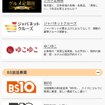
グルメ定期便
毎月届く、日本各地の名物・名産品。「美味し
い」で生活を変えませんか？
ジャパネットクルーズ
ジャパネットが磨き上げたおもてなしで、感動の
豪華クルーズ体験を。
ゆこゆこ
お客様の『良質な温泉旅』をお手伝い。国内の旅
館・宿・ホテルの宿泊予約サイト
BS放送事業
BS10
全国無料のBS放送局『BS10』。クイズにゴルフに
映画に麻雀、楽しい番組てんこ盛り！