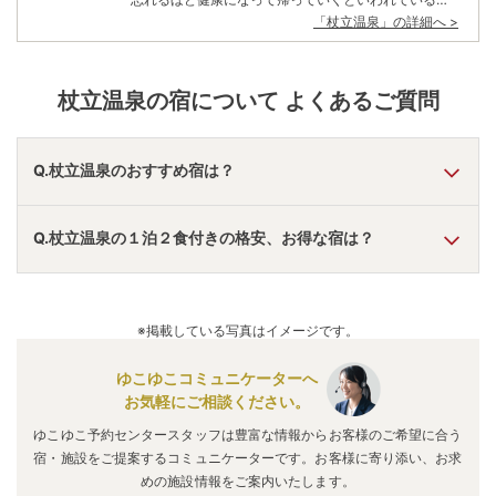
一方、弘法大師・空海が持っていた竹の杖を立ててみ
「
杖立温泉
」の詳細へ >
たところ、枝や葉が生えてきたという説も。いずれに
しても、温泉の効能の高さから「杖立」と名付けられ
た弘法大師ゆかりの名湯。 現在では、杖立川沿いに18
軒ほどのホテルや旅館が小ぢんまりと建ち並び温泉街
杖立温泉
の宿について よくあるご質問
を形成。1800年前から湧き続ける100℃前後の高温の
湯が、街のいたるところで白い湯けむりを上げ温泉情
緒を醸しだしている。
Q.杖立温泉のおすすめ宿は？
A.
「
阿蘇梅園SPA RESORT
」
・
「
阿蘇リゾートグランヴィリ
Q.杖立温泉の１泊２食付きの格安、お得な宿は？
オホテル
」
・
「
ホテルセキア
」
などの旅館・ホテルがおすす
めの宿泊先です。
A.
「
下田温泉 くつろぎの宿 マルコ
」
・
「
山鹿温泉 旅館
巳喜（みき）
」
・
「
丸恵本館
」
などの旅館・ホテルがお得な
※掲載している写真はイメージです。
価格で泊まれる宿泊先です。
ゆこゆこコミュニケーターへ
お気軽にご相談ください。
ゆこゆこ予約センタースタッフは豊富な情報からお客様のご希望に合う
宿・施設をご提案するコミュニケーターです。お客様に寄り添い、お求
めの施設情報をご案内いたします。