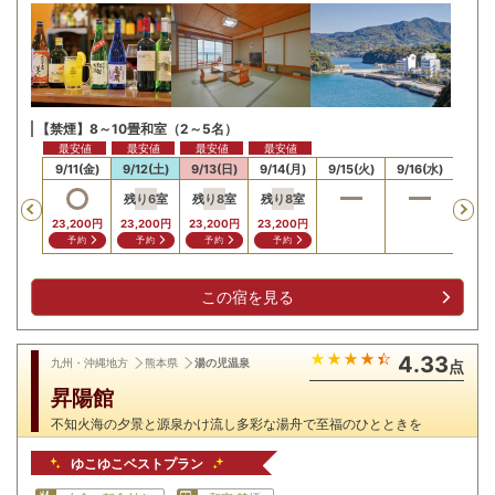
【禁煙】8～10畳和室（2～5名）
最安値
最安値
最安値
最安値
最安値
最安
10(木)
9/11(金)
9/12(土)
9/13(日)
9/14(月)
9/15(火)
9/16(水)
9/17
残り
6
室
残り
8
室
残り
8
室
Previous
,200
円
23,2
23,200
円
23,200
円
23,200
円
23,200
円
問合せ
問
予約
予約
予約
予約
この宿を見る
4.33
九州・沖縄地方
熊本県
湯の児温泉
点
昇陽館
不知火海の夕景と源泉かけ流し多彩な湯舟で至福のひとときを
ゆこゆこベストプラン