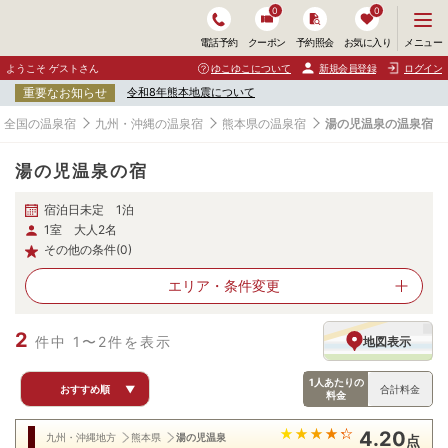
0
0
メ
メニュー
電話予約
クーポン
予約照会
お気に入り
ニ
ュ
ようこそ ゲストさん
ゆこゆこについて
新規会員登録
ログイン
ー
重要なお知らせ
令和8年熊本地震について
を
開
全国の温泉宿
九州・沖縄の温泉宿
熊本県の温泉宿
湯の児温泉の温泉宿
く
湯の児温泉の宿
宿泊日未定 1泊
1室 大人2名
その他の条件(0)
エリア・
条件変更
2
件中 1〜2件を表示
地図表示
1人あたりの
おすすめ順
▼
合計料金
料金
4.20
九州・沖縄地方
熊本県
湯の児温泉
点