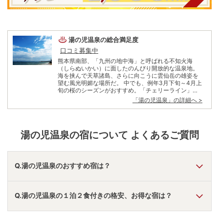
湯の児温泉
の総合満足度
口コミ募集中
熊本県南部、「九州の地中海」と呼ばれる不知火海
（しらぬいかい）に面したのんびり開放的な温泉地。
海を挟んで天草諸島、さらに向こうに雲仙岳の雄姿を
望む風光明媚な場所だ。 中でも、例年3月下旬～4月上
旬の桜のシーズンがおすすめ。「チェリーライン」と
呼ばれる海岸沿い約27㎞の桜街道が一斉に開花し、温
「
湯の児温泉
」の詳細へ >
泉街付近の約4㎞は特に桜の名所として人気が高い。
「日本のさくら名所百選」にも選ばれており、海の藍
と桜の淡いピンクのコントラストが見事。シーズン中
には花見船も運航され、海から眺める桜色の断崖絶壁
湯の児温泉
の宿について よくあるご質問
も趣きがある。
Q.湯の児温泉のおすすめ宿は？
A.
「
阿蘇梅園SPA RESORT
」
・
「
阿蘇リゾートグランヴィリ
Q.湯の児温泉の１泊２食付きの格安、お得な宿は？
オホテル
」
・
「
ホテルセキア
」
などの旅館・ホテルがおすす
めの宿泊先です。