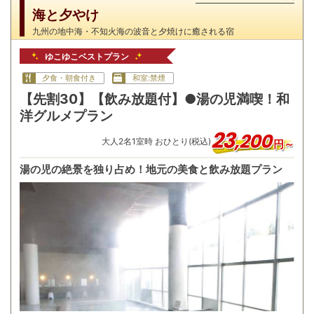
海と夕やけ
九州の地中海・不知火海の波音と夕焼けに癒される宿
ゆこゆこベストプラン
夕食・朝食付き
和室:禁煙
【先割30】【飲み放題付】●湯の児満喫！和
洋グルメプラン
23
,
200
大人
2
名
1
室時 おひとり(税込)
円～
湯の児の絶景を独り占め！地元の美食と飲み放題プラン