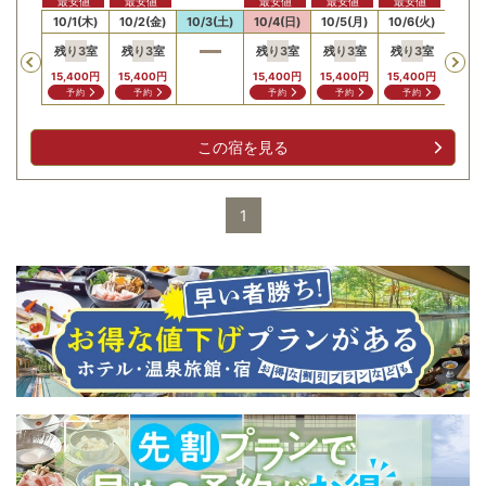
最安値
最安値
最安値
最安値
最安値
最安
30(水)
10/1(木)
10/2(金)
10/3(土)
10/4(日)
10/5(月)
10/6(火)
10/7
残り
3
室
残り
3
室
残り
3
室
残り
3
室
残り
3
室
残り
Previous
15,400
円
15,400
円
15,400
円
15,400
円
15,400
円
15,4
予約
予約
予約
予約
予約
予
この宿を見る
1