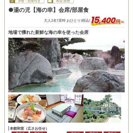
夕食・朝食付き
和室:禁煙
●湯の児【海の幸】会席/部屋食
15
,
400
大人
2
名
1
室時 おひとり(税込)
円～
地場で獲れた新鮮な海の幸を使った会席
本館和室（広さお任せ）