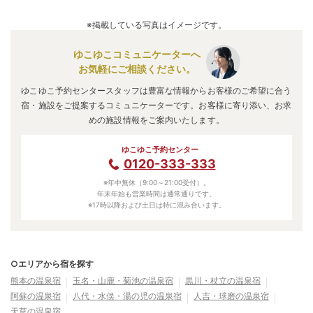
A.
「
下田温泉 くつろぎの宿 マルコ
」
・
「
山鹿温泉 旅館
巳喜（みき）
」
・
「
丸恵本館
」
などの旅館・ホテルがお得な
※掲載している写真はイメージです。
価格で泊まれる宿泊先です。
ゆこゆこコミュニケーターへ
お気軽にご相談ください。
ゆこゆこ予約センタースタッフは豊富な情報からお客様のご希望に合う
宿・施設をご提案するコミュニケーターです。お客様に寄り添い、お求
めの施設情報をご案内いたします。
ゆこゆこ予約センター
0120-333-333
※年中無休（9:00～21:00受付）。
年末年始も営業時間は通常通りです。
※17時以降および土日は特に混み合います。
○エリアから宿を探す
熊本の温泉宿
玉名・山鹿・菊池の温泉宿
黒川・杖立の温泉宿
阿蘇の温泉宿
八代・水俣・湯の児の温泉宿
人吉・球磨の温泉宿
天草の温泉宿