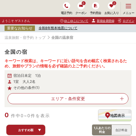
0
0
メ
メニュー
電話予約
クーポン
予約照会
お気に入り
ニ
ュ
ようこそ ゲストさん
ゆこゆこについて
新規会員登録
ログイン
ー
重要なお知らせ
令和8年熊本地震について
を
開
温泉旅館・宿予約 トップ
全国の温泉宿
く
全国の宿
キーワード検索は、キーワードに近い語句を含め幅広く検索されるた
め、旅館やプランの情報を必ず確認の上ご予約ください。
宿泊日未定 1泊
1室 大人2名
その他の条件(1)
エリア・
条件変更
0
件中0~0件を表示
地図表示
1人あたりの
おすすめ順
▼
合計料金
料金