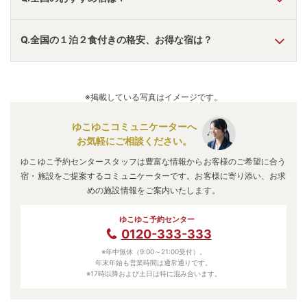
A.
「
ホテルニューアカオ
」
・
「
スタジアムシティホテル長
Q.全国の１泊２食付きの格安、お得な宿は？
崎
」
・
「
大江戸温泉物語Premium 箕面観光ホテル
」
などの
旅館・ホテルがおすすめの宿泊先です。
A.
「
ココテル函館（旧 シンプレスト函館）
」
・
「
桓武平氏ゆ
かりの宿 揚羽 ～AGEHA～
」
・
「
ほったらかしの宿 ゆう
※掲載している写真はイメージです。
ふり那須塩原
」
などの旅館・ホテルがお得な価格で泊まれる
宿泊先です。
ゆこゆこコミュニケーターへ
お気軽にご相談ください。
ゆこゆこ予約センタースタッフは豊富な情報からお客様のご希望に合う
宿・施設をご提案するコミュニケーターです。お客様に寄り添い、お求
めの施設情報をご案内いたします。
ゆこゆこ予約センター
0120-333-333
※年中無休（9:00～21:00受付）。
年末年始も営業時間は通常通りです。
※17時以降および土日は特に混み合います。