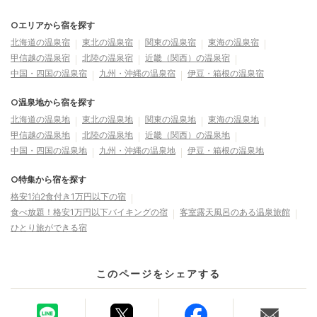
○エリアから宿を探す
北海道の温泉宿
東北の温泉宿
関東の温泉宿
東海の温泉宿
甲信越の温泉宿
北陸の温泉宿
近畿（関西）の温泉宿
中国・四国の温泉宿
九州・沖縄の温泉宿
伊豆・箱根の温泉宿
○温泉地から宿を探す
北海道の温泉地
東北の温泉地
関東の温泉地
東海の温泉地
甲信越の温泉地
北陸の温泉地
近畿（関西）の温泉地
中国・四国の温泉地
九州・沖縄の温泉地
伊豆・箱根の温泉地
○特集から宿を探す
格安1泊2食付き1万円以下の宿
食べ放題！格安1万円以下バイキングの宿
客室露天風呂のある温泉旅館
ひとり旅ができる宿
このページをシェアする