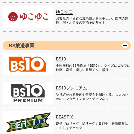
ゆこゆこ
お客様の『良質な温泉旅』をお手伝い。国内の旅
館・宿・ホテルの宿泊予約サイト
BS放送事業
BS10
全国無料のBS放送局『BS10』。クイズにゴルフに
映画に麻雀、楽しい番組てんこ盛り！
BS10プレミアム
語り継がれる映画や音楽をお届けする、大人のた
めのエンタテインメントチャンネル
BEAST X
麻雀プロリーグ「Mリーグ」参戦中！最新情報は
こちらをチェック！