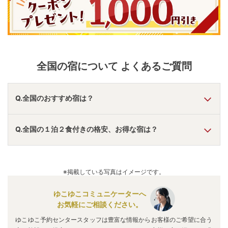
全国
の宿について よくあるご質問
Q.全国のおすすめ宿は？
A.
「
ホテルニューアカオ
」
・
「
スタジアムシティホテル長
Q.全国の１泊２食付きの格安、お得な宿は？
崎
」
・
「
大江戸温泉物語Premium 箕面観光ホテル
」
などの
旅館・ホテルがおすすめの宿泊先です。
A.
「
ココテル函館（旧 シンプレスト函館）
」
・
「
桓武平氏ゆ
かりの宿 揚羽 ～AGEHA～
」
・
「
ほったらかしの宿 ゆう
※掲載している写真はイメージです。
ふり那須塩原
」
などの旅館・ホテルがお得な価格で泊まれる
宿泊先です。
ゆこゆこコミュニケーターへ
お気軽にご相談ください。
ゆこゆこ予約センタースタッフは豊富な情報からお客様のご希望に合う