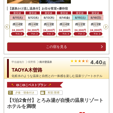
【源泉かけ流し温泉付】お任せ客室<優待宿
最安値
最安値
最安値
最安値
最安値
最安値
最安
10(月)
8/11(火)
8/12(水)
8/13(木)
8/14(金)
8/15(土)
8/16(日)
8/17
残り
4
室
残り
4
室
残り
3
室
残り
4
室
残り
2
室
残り
3
室
残り
Previous
24,200
円
24,200
円
24,200
円
24,200
円
24,200
円
24,200
円
24,2
予約
予約
予約
予約
予約
予約
予
この宿を見る
4.40
甲信越地方
長野県
南木曽温泉
点
TAOYA木曽路
化粧水のような温泉と自然との一体感を楽しむ温泉リゾートホテル
ゆこゆこベストプラン
夕食・朝食付き
和室:禁煙
【1泊2食付】とろみ湯が自慢の温泉リゾート
ホテルを満喫