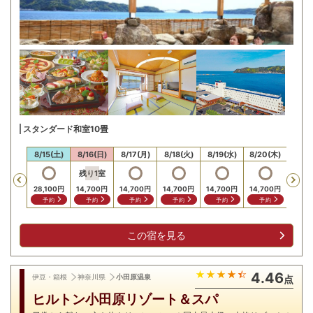
スタンダード和室10畳
14(金)
8/15(土)
8/16(日)
8/17(月)
8/18(火)
8/19(水)
8/20(木)
8/21
残り
1
室
残り
Previous
28,100
円
14,700
円
14,700
円
14,700
円
14,700
円
14,700
円
14,7
予約
予約
予約
予約
予約
予約
予
この宿を見る
4.46
伊豆・箱根
神奈川県
小田原温泉
点
ヒルトン小田原リゾート＆スパ