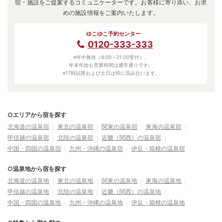
宿・施設をご提案するコミュニケーターです。お客様に寄り添い、お求
めの施設情報をご案内いたします。
ゆこゆこ予約センター
0120-333-333
※年中無休（9:00～21:00受付）。
年末年始も営業時間は通常通りです。
※17時以降および土日は特に混み合います。
○エリアから宿を探す
北海道の温泉宿
東北の温泉宿
関東の温泉宿
東海の温泉宿
甲信越の温泉宿
北陸の温泉宿
近畿（関西）の温泉宿
中国・四国の温泉宿
九州・沖縄の温泉宿
伊豆・箱根の温泉宿
○温泉地から宿を探す
北海道の温泉地
東北の温泉地
関東の温泉地
東海の温泉地
甲信越の温泉地
北陸の温泉地
近畿（関西）の温泉地
中国・四国の温泉地
九州・沖縄の温泉地
伊豆・箱根の温泉地