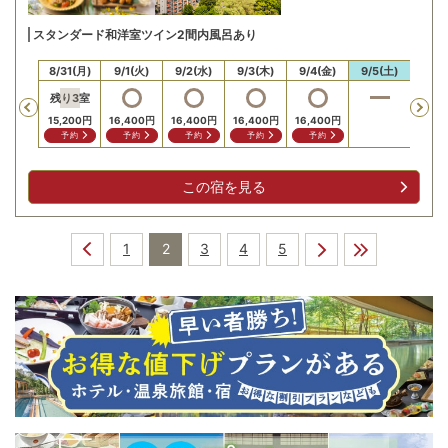
スタンダード和洋室ツイン2間内風呂あり
30(日)
8/31(月)
9/1(火)
9/2(水)
9/3(木)
9/4(金)
9/5(土)
9/6
残り
3
室
Previous
15,200
円
16,400
円
16,400
円
16,400
円
16,400
円
16,4
予約
予約
予約
予約
予約
予
この宿を見る
1
2
3
4
5