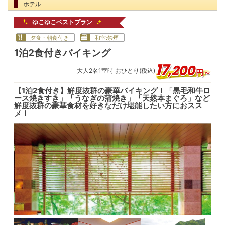
ホテル
ゆこゆこベストプラン
夕食・朝食付き
和室:禁煙
1泊2食付きバイキング
17
,
200
大人
2
名
1
室時 おひとり(税込)
円～
【1泊2食付き】鮮度抜群の豪華バイキング！「黒毛和牛ロ
ース焼きすき」「うなぎの蒲焼き」「天然本まぐろ」など
鮮度抜群の豪華食材を好きなだけ堪能したい方におスス
メ！