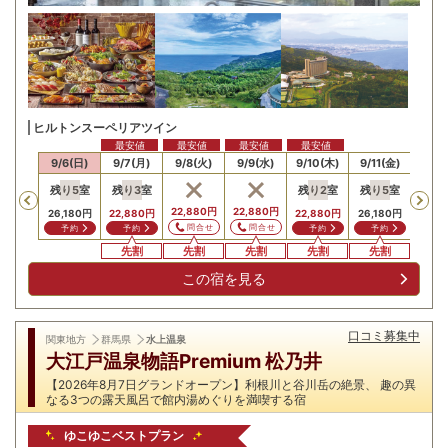
ヒルトンスーペリアツイン
最安値
最安値
最安値
最安値
/5(土)
9/6(日)
9/7(月)
9/8(火)
9/9(水)
9/10(木)
9/11(金)
9/12
残り
5
室
残り
3
室
残り
2
室
残り
5
室
残り
Previous
22,880
円
22,880
円
26,180
円
22,880
円
22,880
円
26,180
円
34,9
問合せ
問合せ
予約
予約
予約
予約
予
先割
先割
先割
先割
先割
先
この宿を見る
口コミ募集中
関東地方
群馬県
水上温泉
大江戸温泉物語Premium 松乃井
【2026年8月7日グランドオープン】利根川と谷川岳の絶景、 趣の異
なる3つの露天風呂で館内湯めぐりを満喫する宿
ゆこゆこベストプラン