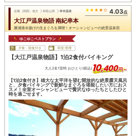
4.03
近畿（関西）地方
和歌山県
串本温泉
点
大江戸温泉物語 南紀串本
勝浦港水揚げの生まぐろを満喫！オーシャンビューの絶景温泉宿
ゆこゆこベストプラン
夕食・朝食付き
和室:禁煙
【大江戸温泉物語】1泊2食付バイキング
10
,
400
大人
2
名
1
室時 おひとり(税込)
円～
【1泊2食付き】雄大な太平洋を望む開放的な絶景露天風呂
と、夕食バイキングで新鮮なまぐろを堪能したい方におス
スメ！全室オーシャンビューで贅沢なゆったちとしたひと
時を過ごせます。