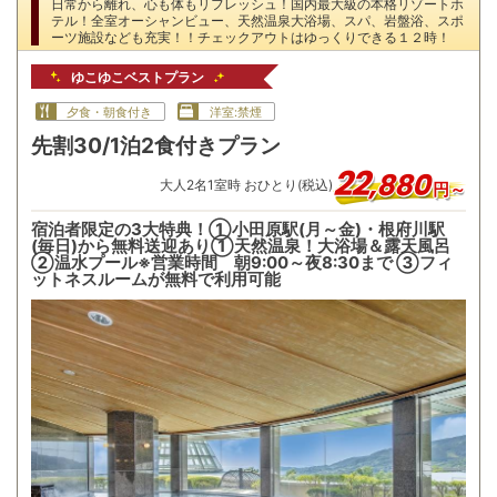
日常から離れ、心も体もリフレッシュ！国内最大級の本格リゾートホ
テル！全室オーシャンビュー、天然温泉大浴場、スパ、岩盤浴、スポ
ーツ施設なども充実！！チェックアウトはゆっくりできる１２時！
ゆこゆこベストプラン
夕食・朝食付き
洋室:禁煙
先割30/1泊2食付きプラン
22
,
880
大人
2
名
1
室時 おひとり(税込)
円～
宿泊者限定の3大特典！①小田原駅(月～金)・根府川駅
(毎日)から無料送迎あり①天然温泉！大浴場＆露天風呂
②温水プール※営業時間 朝9:00～夜8:30まで ③フィ
ットネスルームが無料で利用可能