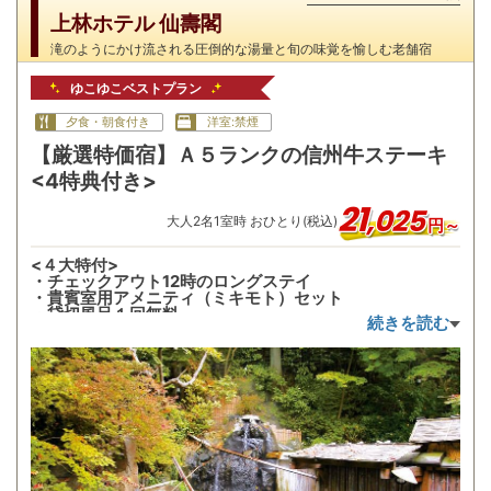
上林ホテル 仙壽閣
滝のようにかけ流される圧倒的な湯量と旬の味覚を愉しむ老舗宿
ゆこゆこベストプラン
夕食・朝食付き
洋室:禁煙
【厳選特価宿】Ａ５ランクの信州牛ステーキ
<4特典付き>
21
,
025
大人
2
名
1
室時 おひとり(税込)
円～
<４大特付>
・チェックアウト12時のロングステイ
・貴賓室用アメニティ（ミキモト）セット
・貸切風呂１回無料
続きを読む
・長野県産赤ワインハーフボトルサービス