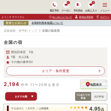
0
0
メ
メニュー
電話予約
クーポン
予約照会
お気に入り
ニ
ュ
ようこそ ゲストさん
ゆこゆこについて
新規会員登録
ログイン
ー
重要なお知らせ
令和8年熊本地震について
を
開
温泉旅館・宿予約 トップ
全国の温泉宿
く
全国の宿
宿泊日未定 1泊
1室 大人2名
その他の条件(0)
エリア・
条件変更
2,194
件中 11〜20件を表示
地図表示
1人あたりの
おすすめ順
▼
合計料金
料金
4.95
甲信越地方
長野県
上林温泉
点