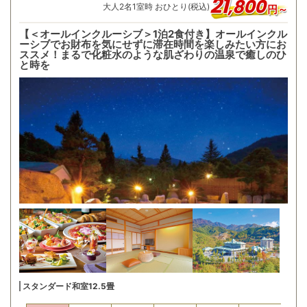
21
,
800
大人
2
名
1
室時 おひとり(税込)
円～
【＜オールインクルーシブ＞1泊2食付き】オールインクル
ーシブでお財布を気にせずに滞在時間を楽しみたい方にお
ススメ！まるで化粧水のような肌ざわりの温泉で癒しのひ
と時を
スタンダード和室12.5畳