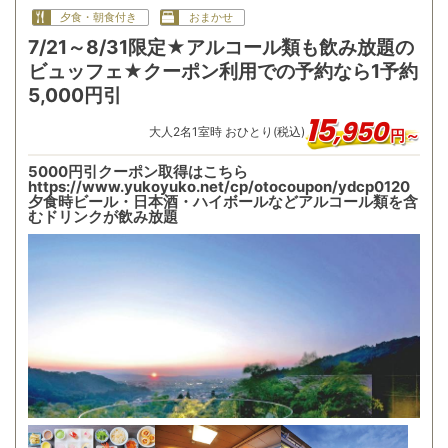
夕食・朝食付き
おまかせ
7/21～8/31限定★アルコール類も飲み放題の
ビュッフェ★クーポン利用での予約なら1予約
5,000円引
15
,
950
大人
2
名
1
室時 おひとり(税込)
円～
5000円引クーポン取得はこちら
https://www.yukoyuko.net/cp/otocoupon/ydcp0120
夕食時ビール・日本酒・ハイボールなどアルコール類を含
むドリンクが飲み放題