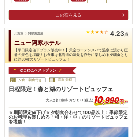
この宿を見る
4.23
北海道
阿寒湖温泉
点
ニュー阿寒ホテル
【平日限定値下プラン販売中！】天空ガーデンスパで温泉に浸かり圧
巻の景色を堪能！お食事は北海道の味覚を存分に楽しめる夕朝食とも
に約80種のリゾートビュッフェ！
ゆこゆこベストプラン
夕食・朝食付き
洋室:禁煙
日程限定！森と湖のリゾートビュッフェ
10
,
990
大人
2
名
1
室時 おひとり(税込)
円～
☆期間限定値下げ☆夕朝食合わせて100品以上！季節限定
のお料理も楽しめる「和・洋・中」のリゾートビュッフェ
を堪能！