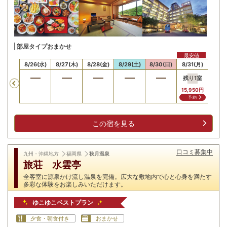
部屋タイプおまかせ
最安値
25(火)
8/26(水)
8/27(木)
8/28(金)
8/29(土)
8/30(日)
8/31(月)
残り
1
室
Previous
15,950
円
予約
この宿を見る
口コミ募集中
九州・沖縄地方
福岡県
秋月温泉
旅荘 水雲亭
全客室に源泉かけ流し温泉を完備。広大な敷地内で心と心身を満たす
多彩な体験をお楽しみいただけます。
ゆこゆこベストプラン
夕食・朝食付き
おまかせ