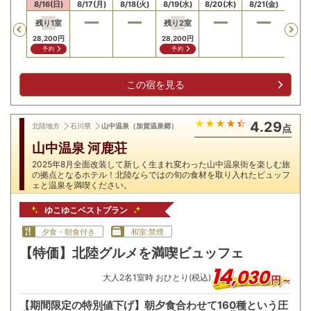
15(土)
8/16(日)
8/17(月)
8/18(火)
8/19(水)
8/20(木)
8/21(金)
8/22
残り
1
室
残り
2
室
Previous
28,200
円
28,200
円
予約
予約
この宿を見る
4.29
北陸地方
石川県
山中温泉（加賀温泉郷）
点
山中温泉 河鹿荘
2025年8月全面改装して新しく生まれ変わった山中温泉街を楽しむ旅
の拠点となるホテル！北陸ならではの旬の食材を取り入れたビュッフ
ェと温泉を満喫ください。
ゆこゆこベストプラン
夕食・朝食付き
和室:禁煙
【特価】北陸グルメを満喫ビュッフェ
14
,
030
大人
2
名
1
室時 おひとり(税込)
円～
【期間限定の特別値下げ】朝夕食合わせて160種という圧