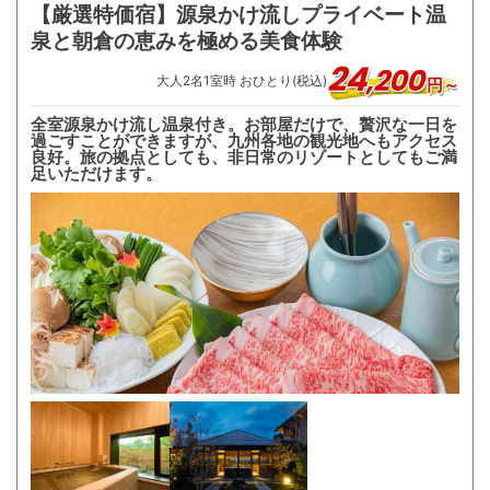
【厳選特価宿】源泉かけ流しプライベート温
泉と朝倉の恵みを極める美食体験
24
,
200
大人
2
名
1
室時 おひとり(税込)
円～
全室源泉かけ流し温泉付き。お部屋だけで、贅沢な一日を
過ごすことができますが、九州各地の観光地へもアクセス
良好。旅の拠点としても、非日常のリゾートとしてもご満
足いただけます。