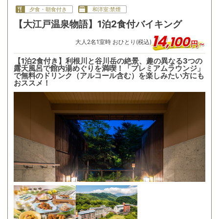
夕食・朝食付き
和洋室:禁煙
【大江戸温泉物語】1泊2食付バイキング
14
,
100
大人
2
名
1
室時 おひとり(税込)
円～
【1泊2食付き】利根川と谷川岳の絶景、趣の異なる3つの
露天風呂で館内湯めぐりを満喫！「プレミアムラウンジ」
で無料のドリンク（アルコール含む）を楽しみたい方にも
おススメ！