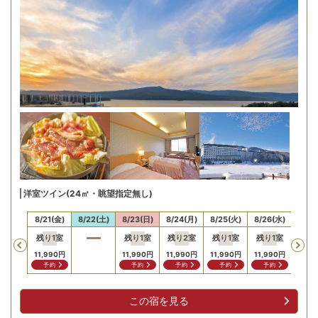
洋室ツイン(24㎡・眺望指定無し)
20(木)
8/21(金)
8/22(土)
8/23(日)
8/24(月)
8/25(火)
8/26(水)
8/27
残り
1
室
残り
1
室
残り
2
室
残り
1
室
残り
1
室
Previous
11,990
円
11,990
円
11,990
円
11,990
円
11,990
円
予約
予約
予約
予約
予約
この宿を見る