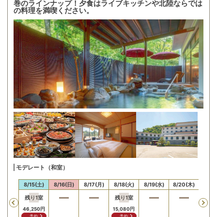
巻のラインナップ！夕食はライブキッチンや北陸ならでは
の料理を満喫ください。
モデレート（和室）
14(金)
8/15(土)
8/16(日)
8/17(月)
8/18(火)
8/19(水)
8/20(木)
8/21
残り
1
室
残り
1
室
Previous
46,250
円
15,080
円
予約
予約