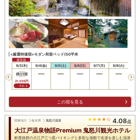
<厳選特価宿>モダン和室ベッド(50平米
最安値
/2(水)
9/3(木)
9/4(金)
9/5(土)
9/6(日)
9/7(月)
9/8(火)
9/9
残り
1
室
Previous
21,025
円
予約
この宿を見る
4.08
関東地方
栃木県
鬼怒川温泉
点
大江戸温泉物語Premium 鬼怒川観光ホテル
鮮度抜群の大江戸三つ星バイキングと多彩な湯船で名湯を楽しむ温泉