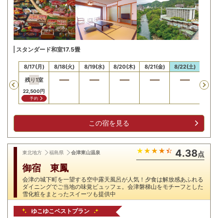
スタンダード和室17.5畳
16(日)
8/17(月)
8/18(火)
8/19(水)
8/20(木)
8/21(金)
8/22(土)
8/23
残り
1
室
Previous
22,500
円
予約
この宿を見る
4.38
東北地方
福島県
会津東山温泉
点
御宿 東鳳
会津の城下町を一望する空中露天風呂が人気！夕食は解放感あふれる
ダイニングでご当地の味覚ビュッフェ。会津磐梯山をモチーフとした
雪化粧をまとったスイーツも提供中
ゆこゆこベストプラン