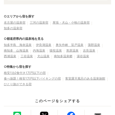
○エリアから宿を探す
名古屋の温泉宿
三河の温泉宿
尾張・犬山・小牧の温泉宿
知多の温泉宿
○都道府県内の温泉地を見る
知多半島 海炎温泉
伊良湖温泉
奥矢作峡 笹戸温泉
蒲郡温泉
南知多 山海温泉
内海温泉
猿投温泉
形原温泉
吉良温泉
西浦温泉
三谷温泉
犬山温泉
南知多温泉郷
湯谷温泉
○特集から宿を探す
格安1泊2食付き1万円以下の宿
食べ放題！格安1万円以下バイキングの宿
客室露天風呂のある温泉旅館
ひとり旅ができる宿
このページをシェアする