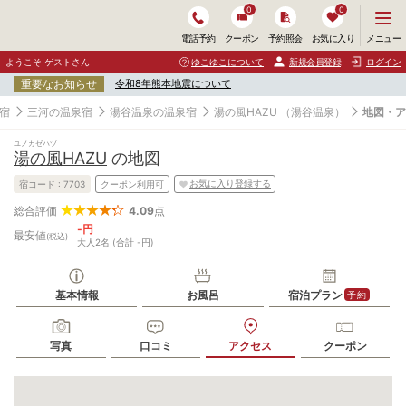
0
0
メ
メニュー
電話予約
クーポン
予約照会
お気に入り
ニ
ュ
ようこそ ゲストさん
ゆこゆこについて
新規会員登録
ログイン
ー
重要なお知らせ
令和8年熊本地震について
を
開
宿
三河の温泉宿
湯谷温泉の温泉宿
湯の風HAZU
（湯谷温泉）
地図・ア
く
ユノカゼハヅ
湯の風HAZU
の地図
お気に入り登録する
宿コード :
7703
クーポン利用可
4.09
点
総合評価
-円
最安値
(税込)
大人2名 (合計 -円)
基本情報
お風呂
宿泊プラン
予約
写真
口コミ
アクセス
クーポン