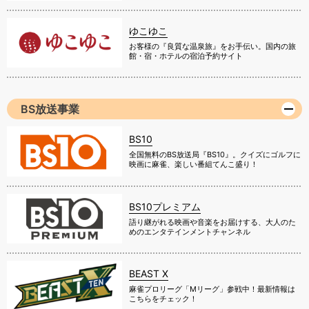
ゆこゆこ
お客様の『良質な温泉旅』をお手伝い。国内の旅
館・宿・ホテルの宿泊予約サイト
BS放送事業
BS10
全国無料のBS放送局『BS10』。クイズにゴルフに
映画に麻雀、楽しい番組てんこ盛り！
BS10プレミアム
語り継がれる映画や音楽をお届けする、大人のた
めのエンタテインメントチャンネル
BEAST X
麻雀プロリーグ「Mリーグ」参戦中！最新情報は
こちらをチェック！