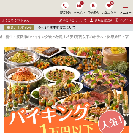
0
0
メ
メニュー
電話予約
クーポン
予約照会
お気に入り
ニ
ュ
ようこそ ゲストさん
ゆこゆこについて
新規会員登録
ログイン
ー
重要なお知らせ
令和8年熊本地震について
を
開
城・桐生・渡良瀬のバイキング食べ放題！格安1万円以下のホテル・温泉旅館・宿
く
赤
城
・
桐
生
・
渡
良
瀬