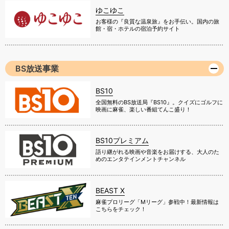
ゆこゆこ
お客様の『良質な温泉旅』をお手伝い。国内の旅
館・宿・ホテルの宿泊予約サイト
BS放送事業
BS10
全国無料のBS放送局『BS10』。クイズにゴルフに
映画に麻雀、楽しい番組てんこ盛り！
BS10プレミアム
語り継がれる映画や音楽をお届けする、大人のた
めのエンタテインメントチャンネル
BEAST X
麻雀プロリーグ「Mリーグ」参戦中！最新情報は
こちらをチェック！