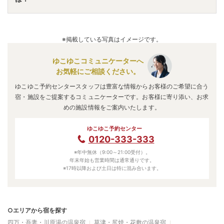
す。
A.
「
ヘルシーパル赤城
」
・
「
にごり湯の宿 赤城温泉ホテ
ル
」
・
「
山屋蒼月
」
などの旅館・ホテルがお得な価格で泊ま
※掲載している写真はイメージです。
れる宿泊先です。
ゆこゆこコミュニケーターへ
お気軽にご相談ください。
ゆこゆこ予約センタースタッフは豊富な情報からお客様のご希望に合う
宿・施設をご提案するコミュニケーターです。お客様に寄り添い、お求
めの施設情報をご案内いたします。
ゆこゆこ予約センター
0120-333-333
※年中無休（9:00～21:00受付）。
年末年始も営業時間は通常通りです。
※17時以降および土日は特に混み合います。
○エリアから宿を探す
四万・吾妻・川原湯の温泉宿
草津・尻焼・花敷の温泉宿