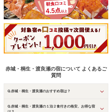
赤城・桐生・渡良瀬
の宿について よくあるご
質問
Q.赤城・桐生・渡良瀬のおすすめ宿は？
A.
「
ヘルシーパル赤城
」
・
「
山屋蒼月
」
・
「
にごり湯の宿 赤
Q.赤城・桐生・渡良瀬の１泊２食付きの格安、お得な宿
城温泉ホテル
」
などの旅館・ホテルがおすすめの宿泊先で
は？