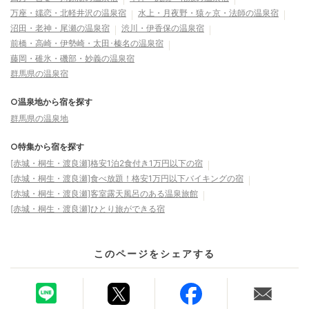
万座・嬬恋・北軽井沢の温泉宿
水上・月夜野・猿ヶ京・法師の温泉宿
沼田・老神・尾瀬の温泉宿
渋川・伊香保の温泉宿
前橋・高崎・伊勢崎・太田･榛名の温泉宿
藤岡・碓氷・磯部・妙義の温泉宿
群馬県の温泉宿
○温泉地から宿を探す
群馬県の温泉地
○特集から宿を探す
[赤城・桐生・渡良瀬]格安1泊2食付き1万円以下の宿
[赤城・桐生・渡良瀬]食べ放題！格安1万円以下バイキングの宿
[赤城・桐生・渡良瀬]客室露天風呂のある温泉旅館
[赤城・桐生・渡良瀬]ひとり旅ができる宿
このページをシェアする