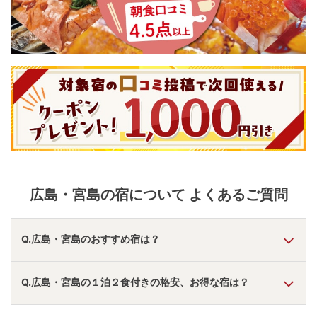
広島・宮島
の宿について よくあるご質問
Q.広島・宮島のおすすめ宿は？
A.
「
グランヴィリオホテル宮島和蔵 ルートインホテル
Q.広島・宮島の１泊２食付きの格安、お得な宿は？
ズ
」
・
「
グランドプリンスホテル広島
」
・
「
リブマックスリ
ゾート宮浜温泉Ocean
」
などの旅館・ホテルがおすすめの宿
泊先です。