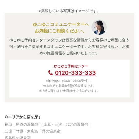
A.
「
潮原温泉 松かわ
」
・
「
国民宿舎 みやじま杜の宿
」
・
「
リブマックスリゾート宮浜温泉Ocean
」
などの旅館・ホテ
※掲載している写真はイメージです。
ルがお得な価格で泊まれる宿泊先です。
ゆこゆこコミュニケーターへ
お気軽にご相談ください。
ゆこゆこ予約センタースタッフは豊富な情報からお客様のご希望に合う
宿・施設をご提案するコミュニケーターです。お客様に寄り添い、お求
めの施設情報をご案内いたします。
ゆこゆこ予約センター
0120-333-333
※年中無休（9:00～21:00受付）。
年末年始も営業時間は通常通りです。
※17時以降および土日は特に混み合います。
○エリアから宿を探す
福山・尾道の温泉宿
庄原・三次・芸北の温泉宿
三原・竹原・東広島・呉の温泉宿
広島県の温泉宿