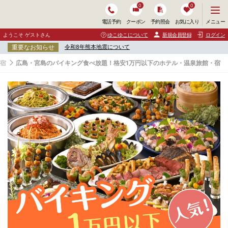
0
0
メ
メニュー
電話予約
クーポン
予約照会
お気に入り
ニ
ュ
ようこそ ゲストさん
ゆこゆこについて
新規会員登録
ログイン
ー
重要なお知らせ
令和8年熊本地震について
を
開
・宿
広島・宮島のバイキング食べ放題！格安1万円以下のホテル・温泉旅館・宿
く
広
島
・
宮
島