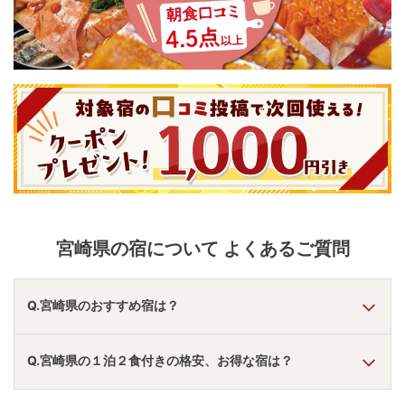
宮崎県
の宿について よくあるご質問
Q.宮崎県のおすすめ宿は？
A.
「
フェニックス・シーガイア・オーシャン・タワー
」
・
Q.宮崎県の１泊２食付きの格安、お得な宿は？
「
天然温泉 ひなたの宿 日南宮崎
」
・
「
日南海岸南郷プリンス
ホテル
」
などの旅館・ホテルがおすすめの宿泊先です。