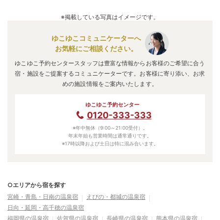
A.
「
天然温泉 ひなたの宿 日南宮崎
」
・
「
ＡＮＡホリデイ・イ
ンリゾート宮崎
」
・
「
ホテル日南北郷リゾート
」
などの旅
※掲載している写真はイメージです。
館・ホテルがお得な価格で泊まれる宿泊先です。
ゆこゆこコミュニケーターへ
お気軽にご相談ください。
ゆこゆこ予約センタースタッフは豊富な情報からお客様のご希望に合う
宿・施設をご提案するコミュニケーターです。お客様に寄り添い、お求
めの施設情報をご案内いたします。
ゆこゆこ予約センター
0120-333-333
※年中無休（9:00～21:00受付）。
年末年始も営業時間は通常通りです。
※17時以降および土日は特に混み合います。
○エリアから宿を探す
宮崎・青島・日南の温泉宿
えびの・都城の温泉宿
日向・延岡・高千穂の温泉宿
福岡県の温泉宿
佐賀県の温泉宿
長崎県の温泉宿
熊本県の温泉宿