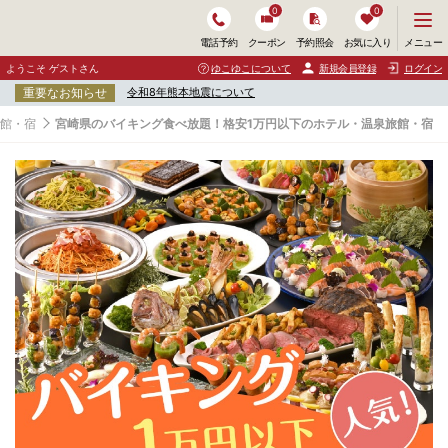
0
0
メ
メニュー
電話予約
クーポン
予約照会
お気に入り
ニ
ュ
ようこそ ゲストさん
ゆこゆこについて
新規会員登録
ログイン
ー
重要なお知らせ
令和8年熊本地震について
を
開
旅館・宿
宮崎県のバイキング食べ放題！格安1万円以下のホテル・温泉旅館・宿
く
宮
崎
県