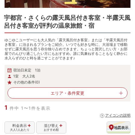
宇都宮・さくら
の
露天風呂付き客室・半露天風
呂付き客室が評判の温泉旅館・宿
ゆこゆこユーザーにも大人気の「露天風呂付き客室」または「半露天風呂付
き客室」に泊まれるプランをご紹介。いつでも好きな時に、大浴場まで移動
せずに露天風呂を思う存分独り占めできます。ちょっと贅沢したい方・お部
屋でのんびり過ごしたい方にもおすすめ。誰に気兼ねすることもなく静かに
水入らずのひと時を過ごすことができます♪
宿泊日未定 1泊
1室 大人2名
その他の条件(0)
エリア・
条件変更
1
件中 1〜1件を表示
アイコンの説明
料金表示
並び替え
地図表示
大人1人あたり
おすすめ順