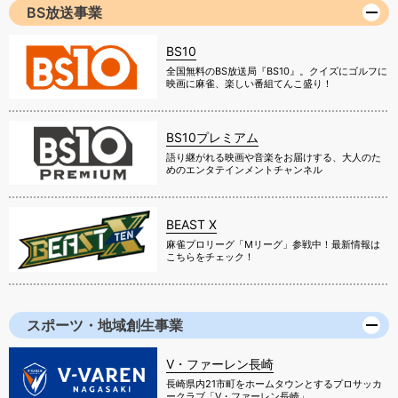
BS放送事業
BS10
全国無料のBS放送局『BS10』。クイズにゴルフに
映画に麻雀、楽しい番組てんこ盛り！
BS10プレミアム
語り継がれる映画や音楽をお届けする、大人のた
めのエンタテインメントチャンネル
BEAST X
麻雀プロリーグ「Mリーグ」参戦中！最新情報は
こちらをチェック！
スポーツ・地域創生事業
V・ファーレン長崎
長崎県内21市町をホームタウンとするプロサッカ
ークラブ「V・ファーレン長崎」