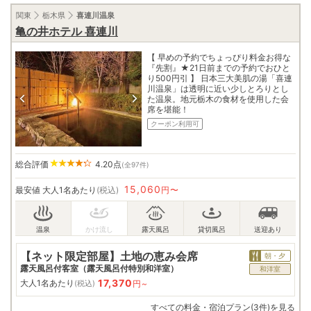
関東
栃木県
喜連川温泉
亀の井ホテル 喜連川
【 早めの予約でちょっぴり料金お得な
『先割』★21日前までの予約でおひと
り500円引 】 日本三大美肌の湯「喜連
川温泉」は透明に近い少しとろりとし
た温泉。地元栃木の食材を使用した会
席を堪能！
クーポン利用可
総合評価
4.20
点
(全97件)
15,060
最安値
大人1名あたり
(税込)
円〜
【ネット限定部屋】土地の恵み会席
朝・夕
露天風呂付客室（露天風呂付特別和洋室）
和洋室
17,370
大人1名あたり
円~
(税込)
すべての料金・宿泊プラン(3件)を見る