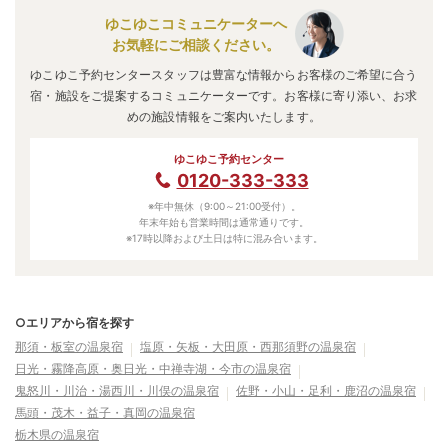
ゆこゆこコミュニケーターへ
お気軽にご相談ください。
ゆこゆこ予約センタースタッフは豊富な情報からお客様のご希望に合う
宿・施設をご提案するコミュニケーターです。お客様に寄り添い、お求
めの施設情報をご案内いたします。
ゆこゆこ予約センター
0120-333-333
※年中無休（9:00～21:00受付）。
年末年始も営業時間は通常通りです。
※17時以降および土日は特に混み合います。
○エリアから宿を探す
那須・板室の温泉宿
塩原・矢板・大田原・西那須野の温泉宿
日光・霧降高原・奥日光・中禅寺湖・今市の温泉宿
鬼怒川・川治・湯西川・川俣の温泉宿
佐野・小山・足利・鹿沼の温泉宿
馬頭・茂木・益子・真岡の温泉宿
栃木県の温泉宿