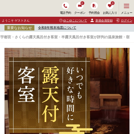
0
0
メ
メニュー
電話予約
クーポン
予約照会
お気に入り
ニ
ュ
ようこそ ゲストさん
ゆこゆこについて
新規会員登録
ログイン
ー
重要なお知らせ
令和8年熊本地震について
を
開
宇都宮・さくらの露天風呂付き客室・半露天風呂付き客室が評判の温泉旅館・宿
く
宇
都
宮
・
さ
く
ら