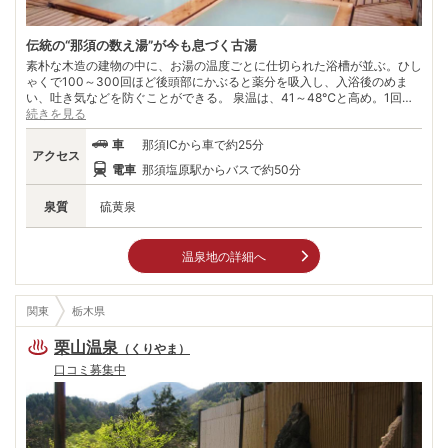
伝統の“那須の数え湯”が今も息づく古湯
素朴な木造の建物の中に、お湯の温度ごとに仕切られた浴槽が並ぶ。ひし
ゃくで100～300回ほど後頭部にかぶると薬分を吸入し、入浴後のめま
い、吐き気などを防ぐことができる。 泉温は、41～48℃と高め。1回の
お湯に浸かる時間は2～3分程度として、上がって休み、またお湯に浸か
続きを見る
るを繰り返し、全体で15分くらいが適当。 昔ながらの湯治場の雰囲気を
車
那須ICから車で約25分
残す温泉街は、硫黄の香りが漂い情緒たっぷり。那須御用邸も近く、皇室
アクセス
ゆかりの地としても有名。湯上がりに、宮内庁への献上菓子でひと休みす
電車
那須塩原駅からバスで約50分
るのも那須ならではの楽しみだ。
泉質
硫黄泉
温泉地の詳細へ
関東
栃木県
栗山温泉
（
くりやま
）
口コミ募集中