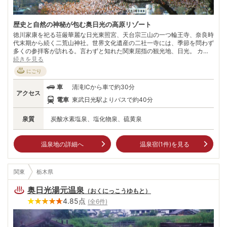
歴史と自然の神秘が包む奥日光の高原リゾート
徳川家康を祀る荘厳華麗な日光東照宮、天台宗三山の一つ輪王寺、奈良時
代末期から続く二荒山神社。世界文化遺産の二社一寺には、季節を問わず
多くの参拝客が訪れる。言わずと知れた関東屈指の観光地、日光。 カー
プを曲がるたびに高度を上げるいろは坂。登りきった先に、中禅寺温泉が
続きを見る
佇む。眼前には、透明な湖面が美しい中禅寺湖。湖畔に立ち並ぶ宿やお土
にごり
産屋、湖面を行き交う遊覧船がリゾート気分を高め、夏でも涼しい気候が
市街地の喧騒を忘れさせる。 豪快な姿が圧巻の華厳の滝までは徒歩約15
車
清滝ICから車で約30分
分。さらに奥には標高約1400ｍの大湿原、戦場ヶ原。受け継がれし歴史
アクセス
と信仰、守られし自然の神秘をじっくり味わう旅がある。
電車
東武日光駅よりバスで約40分
泉質
炭酸水素塩泉、塩化物泉、硫黄泉
温泉地の詳細へ
温泉宿(
1
件)を見る
関東
栃木県
奥日光湯元温泉
（
おくにっこうゆもと
）
4.85
点
(全
6
件)