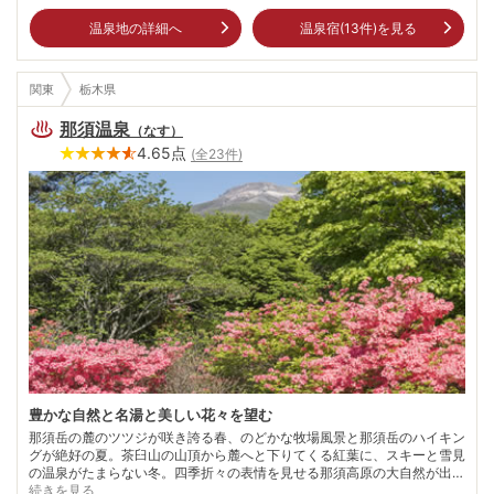
温泉地の詳細へ
温泉宿(
13
件)を見る
関東
栃木県
那須温泉
（
なす
）
4.65
点
(全
23
件)
豊かな自然と名湯と美しい花々を望む
那須岳の麓のツツジが咲き誇る春、のどかな牧場風景と那須岳のハイキン
グが絶好の夏。茶臼山の山頂から麓へと下りてくる紅葉に、スキーと雪見
の温泉がたまらない冬。四季折々の表情を見せる那須高原の大自然が出迎
えてくれる那須温泉郷。 東北自動車道・那須ICから温泉郷へと続く一帯
続きを見る