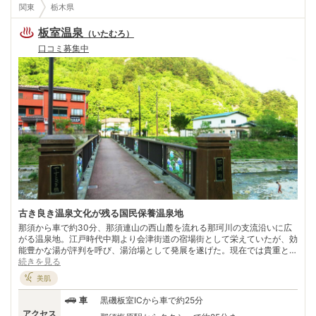
関東
栃木県
板室温泉
（
いたむろ
）
口コミ募集中
古き良き温泉文化が残る国民保養温泉地
那須から車で約30分、那須連山の西山麓を流れる那珂川の支流沿いに広
がる温泉地。江戸時代中期より会津街道の宿場街として栄えていたが、効
能豊かな湯が評判を呼び、湯治場として発展を遂げた。現在では貴重とな
った、観光地化することなく素朴な情緒を守り続ける温泉地のひとつであ
続きを見る
る。 湯治場としての名残を留め、どこか昔懐かしい雰囲気漂う温泉街
美肌
は、手ぬぐい片手に浴衣姿でそぞろ歩くのがよく似合う。周辺には、沼原
湿原、乙女の滝など雄大な自然景観を愉しめる観光スポットも点在。 療
車
黒磯板室ICから車で約25分
養泉に適した泉質と自然豊かな環境が評価され、昭和46年に「国民保養
アクセス