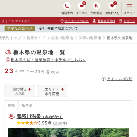
0
0
メ
メニュー
電話予約
クーポン
予約照会
お気に入り
ニ
ュ
ようこそ ゲストさん
ゆこゆこについて
新規会員登録
ログイン
ー
重要なお知らせ
令和8年熊本地震について
を
開
宿予約 トップ
温泉ガイド
全国の温泉地
関東の温泉地
栃木県の温泉地
く
栃木県の温泉地一覧
栃木県
の宿・温泉旅館・ホテルはこちら＞
23
件中 1〜23件を表示
アイコンの説明
並び替え
エリア・
人気順
条件変更
関東
栃木県
鬼怒川温泉
（
きぬがわ
）
3.95
点
(全
66
件)