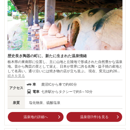
歴史長き陶器の町に、新たに生まれた温泉情緒
栃木県の東南部に位置し、主に山地と丘陵地で形成された自然豊かな温泉
地。昔から陶芸の里として栄え、日本が世界に誇る名陶・益子焼の産地と
して名高い。通り沿いには焼き物の店が立ち並ぶ。 現在、窯元は約26
0、陶器店は50。この地に窯を構える陶芸家も数多く、益子焼は素朴で親
続きを見る
しみやすいものから、独創的な新進作家の作品まで様々なタイプの陶器に
車
鹿沼ICから車で約60分
出会える。 また、おしゃれなカフェや地粉を使用したそば店、パン屋も
アクセス
数多くある。夏季には益子ならではのビルマ汁（夏野菜カレー風味）を味
電車
七井駅からタクシーで約5～10分
わうこともできる。
泉質
塩化物泉、硫酸塩泉
温泉地の詳細へ
温泉宿(
1
件)を見る