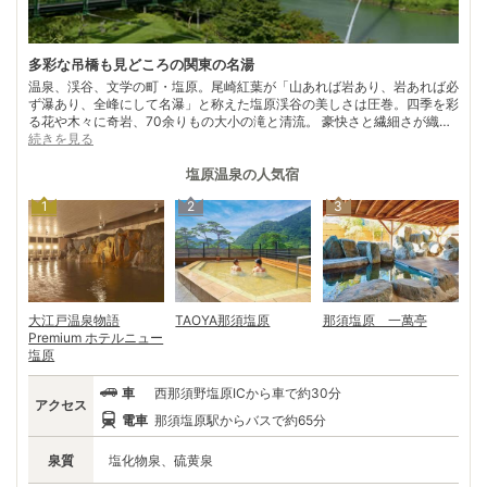
多彩な吊橋も見どころの関東の名湯
温泉、渓谷、文学の町・塩原。尾崎紅葉が「山あれば岩あり、岩あれば必
ず瀑あり、全峰にして名瀑」と称えた塩原渓谷の美しさは圧巻。四季を彩
る花や木々に奇岩、70余りもの大小の滝と清流。 豪快さと繊細さが織り
なす芸術を、遊歩道や日本一の吊り橋「もみじ谷大吊橋」などの個性豊か
続きを見る
な吊り橋から鑑賞できる。そして、渓谷沿いに広がる「塩原十一湯」。昔
ながらの素朴な温泉街あり、緑や乳白色、墨色などの温泉ありと秘湯、名
塩原温泉
の人気宿
湯が揃う。 紅葉の他にも夏目漱石、斉藤茂吉など多くの文人墨客が魅せ
1
2
3
られた塩原温泉。800年の歴史を持つ妙雲寺は、多くの文学碑が建ち「文
学の森」と呼ばれる名所。目で見て肌で感じた塩原の魅力を、再確認でき
る。
大江戸温泉物語
TAOYA那須塩原
那須塩原 一萬亭
Premium ホテルニュー
塩原
車
西那須野塩原ICから車で約30分
アクセス
電車
那須塩原駅からバスで約65分
泉質
塩化物泉、硫黄泉