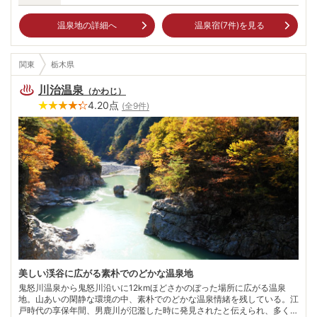
温泉地の詳細へ
温泉宿(
7
件)を見る
関東
栃木県
川治温泉
（
かわじ
）
4.20
点
(全
9
件)
美しい渓谷に広がる素朴でのどかな温泉地
鬼怒川温泉から鬼怒川沿いに12kmほどさかのぼった場所に広がる温泉
地。山あいの閑静な環境の中、素朴でのどかな温泉情緒を残している。江
戸時代の享保年間、男鹿川が氾濫した時に発見されたと伝えられ、多くの