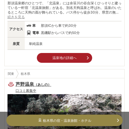
那須温泉郷のひとつで、「北温泉」には余笹川の谷合深くひっそりと建っ
ている一軒宿「北温泉旅館」がある。別名天狗温泉と呼ばれ、温泉のいた
るところに天狗の面が飾られている。バス停から徒歩30分、県営の無料
駐車場からも5分程深い谷と絶景を見ながら歩くことになる。温泉と駐車
続きを見る
場が離れているのは、先代が車の排気による景観破壊を懸念したためとい
車
那須ICから車で約30分
う。 木造3階建ての建物は江戸時代、明治時代、昭和の建物が渾然と一体
アクセス
となってレトロな雰囲気を醸し出している。江戸時代から続く湯治場であ
電車
黒磯駅からバスで約50分
り、第二次世界大戦前後には多くの兵士が訪れており、写真や勲章が飾ら
れている。湯量も豊富で、プールのように大きな露天風呂があり、 映画
泉質
単純温泉
「テルマエ・ロマエ」のロケ地ともなった。
温泉地の詳細へ
関東
栃木県
芦野温泉
（
あしの
）
口コミ募集中
栃木県
の宿・温泉旅館・ホテル