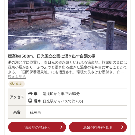
標高約1500m、日光国立公園に湧き出す白濁の湯
湯の湖北岸に位置し、奥日光の奥座敷といわれる温泉地。旅館街の奥には
源泉小屋があり、ふつふつと湧き出る生きた温泉の姿を目にすることがで
きる。「国民保養温泉地」にも指定され、環境の良さはお墨付き。 白根
山、三岳など三方を山々に囲まれた静かな日光国立公園の中にあり、原生
続きを見る
林が残る高原の自然を満喫できる。標高約1500mの高地は避暑にも最適
秘湯
で、大湿原「戦場ヶ原」をはじめ自然の魅力が満載。 ヒメマスやイワナ
が泳ぐ湯の湖は釣り場として人気が高く、スキー場やハイキングコース、
車
清滝ICから車で約60分
アウトドアの施設も備わっている。大自然の中で心地良い汗を流した後
アクセス
は、乳白色の効能豊かな湯に浸かってさっぱりとリフレッシュしたい。
電車
日光駅からバスで約70分
泉質
硫黄泉
温泉地の詳細へ
温泉宿(
1
件)を見る