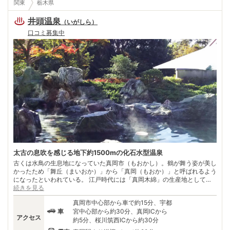
関東
栃木県
井頭温泉
（
いがしら
）
口コミ募集中
太古の息吹を感じる地下約1500mの化石水型温泉
古くは水鳥の生息地になっていた真岡市（もおかし）。鶴が舞う姿が美し
かったため「舞丘（まいおか）」から「真岡（もおか）」と呼ばれるよう
になったといわれている。 江戸時代には「真岡木綿」の生産地として名
を馳せており、その上質な木綿を求めて江戸の問屋が殺到したこともあっ
続きを見る
たそう。また「とちおとめ」に代表されるいちごの生産量は日本一（平成
真岡市中心部から車で約15分、宇都
26年 JAはが野調べ）で、シーズンになるといちご狩りを楽しむ客で観光
車
宮中心部から約30分、真岡ICから
農 園が賑わう。 そんな真岡市の井頭温泉は地下約1500mから湧き出す天
アクセス
約5分、桜川筑西ICから約30分
然温泉だ。数千年前の海水が地熱によって温められた「化石水型温泉」で
保温性が持続するのが特徴。太古のお湯に浸かりながら、遠い彼方のロマ