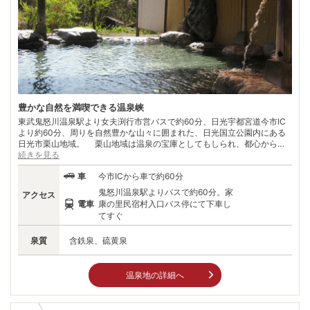
豊かな自然を満喫できる温泉峡
東武鬼怒川温泉駅より女夫渕行市営バスで約60分、日光宇都宮道今市IC
より約60分、周りを自然豊かな山々に囲まれた、日光国立公園内にある
日光市栗山地域。 栗山地域は温泉の宝庫としてもしられ、都心から約3
時間程度で行ける秘境・秘湯として温泉好きを中心に多くのファンがい
続きを見る
る。春には鮮やかな緑に染まった山々、秋には紅葉が山肌を美しく覆い、
車
今市ICから車で約60分
いくつかの泉質の楽しめる温泉峡。 平家落人伝説が残る野門地区には、
徳川家康公の御神体が祀られている栗山東照宮があり、秘境の歴史深さを
鬼怒川温泉駅よりバスで約60分。家
アクセス
感じられる。また、鬼怒川沿いに点在する集落の風景もまたのどかで、豊
電車
康の里民宿村入口バス停にて下車し
かな自然が残る環境からアウトドア派にも人気がある。自然を楽しんだ後
てすぐ
はゆっくりと温泉に浸かって、疲れを癒したい。
泉質
含鉄泉、硫黄泉
温泉地の詳細へ