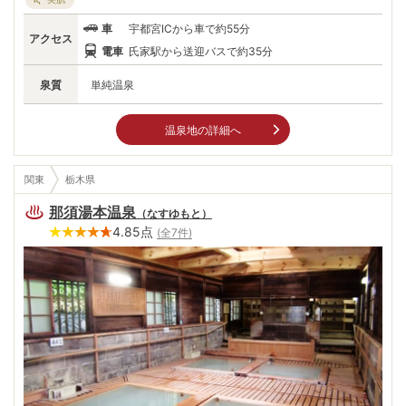
小砂温泉が属する馬頭温泉郷は5つの小さな温泉地の総称であり、温泉水
を使ったフグの養殖はそのうちの1つで行われている。しかし、もちろん
車
宇都宮ICから車で約55分
小砂でも「温泉トラフグ」の料理を味わえる。まろやかな地下水で炊き上
アクセス
げた地元の米とともに味わえば、都会での疲れを癒してくれるだろう。
電車
氏家駅から送迎バスで約35分
泉質
単純温泉
温泉地の詳細へ
関東
栃木県
那須湯本温泉
（
なすゆもと
）
4.85
点
(全
7
件)