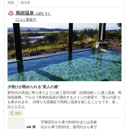
関東
栃木県
馬頭温泉
（
ばとう
）
口コミ募集中
夕焼けが眺められる“美人の湯”
那珂川の清流に寄り添うように続く那珂川町（旧馬頭町）に湧く温泉、馬
頭温泉郷。アルカリ性単純温泉が湧出するメインの泉質で、“美人の湯”と
も称されます。 日帰り入浴施設で気軽に温泉を楽しむこともでき、多く
の温泉は西向きで、夕刻になると紅く揺れて沈む夕日を眺められるため、
続きを見る
『夕焼け温泉郷』とも呼ばれています。 美肌効果の高い泉質と自然豊か
美肌
な環境に惹かれ、リフレッシュ目的で訪れる観光客が後を絶たない。。代
表的な名産はそば。地元で採れたそば粉から丹念に打たれたそばは、喉越
宇都宮ICから車で約60分または矢板
し爽やかな細麺。点在するそば屋に立ち寄って、自慢の味を食べ比べてみ
車
ICから車で約50分、那珂ICから車で