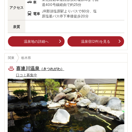
車
道400号線経由で約25分
アクセス
JR那須塩原駅よりバスで60分、塩
電車
原塩釜バス停下車後徒歩20分
泉質
温泉地の詳細へ
温泉宿(
2
件)を見る
関東
栃木県
喜連川温泉
（
きつれがわ
）
口コミ募集中