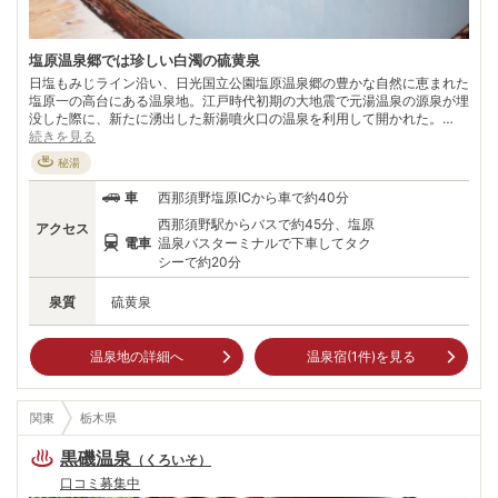
塩原温泉郷では珍しい白濁の硫黄泉
日塩もみじライン沿い、日光国立公園塩原温泉郷の豊かな自然に恵まれた
塩原一の高台にある温泉地。江戸時代初期の大地震で元湯温泉の源泉が埋
没した際に、新たに湧出した新湯噴火口の温泉を利用して開かれた。
「新湯」という地名は元湯の住民が新しく開いた湯という意味で付けたと
続きを見る
いわれ、塩原温泉の奥という意味も付け加えられて現在の「奥塩原新湯温
秘湯
泉」になったという。 江戸時代の中期には湯治客で賑わっていたという
記録も残る。爆裂火口跡上の湯畑には水蒸気と硫黄の香りが立ち込め、大
車
西那須野塩原ICから車で約40分
自然に抱かれひっそり佇む湯治場の雰囲気を今に伝えている。
西那須野駅からバスで約45分、塩原
アクセス
電車
温泉バスターミナルで下車してタク
シーで約20分
泉質
硫黄泉
温泉地の詳細へ
温泉宿(
1
件)を見る
関東
栃木県
黒磯温泉
（
くろいそ
）
口コミ募集中