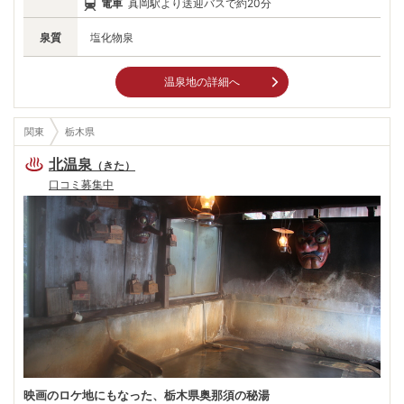
電車
真岡駅より送迎バスで約20分
ンに思いを馳せてみたい。
泉質
塩化物泉
温泉地の詳細へ
関東
栃木県
北温泉
（
きた
）
口コミ募集中
映画のロケ地にもなった、栃木県奥那須の秘湯