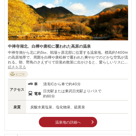
中禅寺湖北、白樺や唐松に覆われた高原の温泉
中禅寺湖から北に約5㎞、戦場ヶ原北部に位置する温泉地。標高約1400m
の高原地帯で、周囲を白樺や唐松林で覆われた爽やかでのどかな空気が流
れる。朝、野鳥のさえずりで目覚め散策に出かけると、愛らしいリスに出
くわす。 そんなシーンを当たり前に体験できる自然の宝庫だ。春の新緑
続きを見る
から秋の紅葉まで季節ごとの風景を堪能できるのはもちろん、冬には歩く
にごり
スキー“クロスカントリー”を楽しめる「光徳クロスカントリースキー場」
がオープン。 「日光東照宮」や「中禅寺湖」、「華厳の滝」など名所の
車
清滝ICから車で約40分
多い世界遺産・日光の観光拠点にもぴったり。観光客の多い市街地を離
アクセス
日光駅または東武日光駅よりバスで
れ、豊かな自然あふれる日光の新たな魅力を発見できるかもしれない。
電車
約60分
泉質
炭酸水素塩泉、塩化物泉、硫黄泉
温泉地の詳細へ