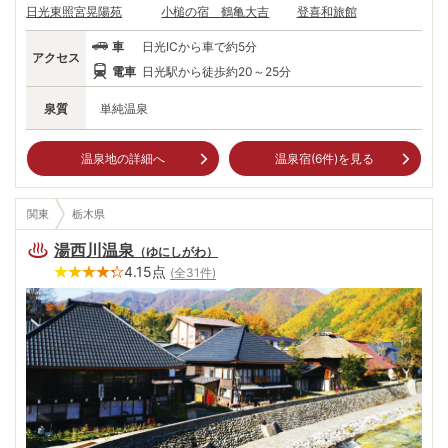
日光東照宮晃陽苑
小槌の宿 鶴亀大吉
登喜和旅館
車
日光ICから車で約5分
アクセス
電車
日光駅から徒歩約20～25分
泉質
単純温泉
温泉地の詳細へ
温泉宿(
6
件)を見る
関東
栃木県
湯西川温泉
（
ゆにしがわ
）
4.15
点
(全
31
件)