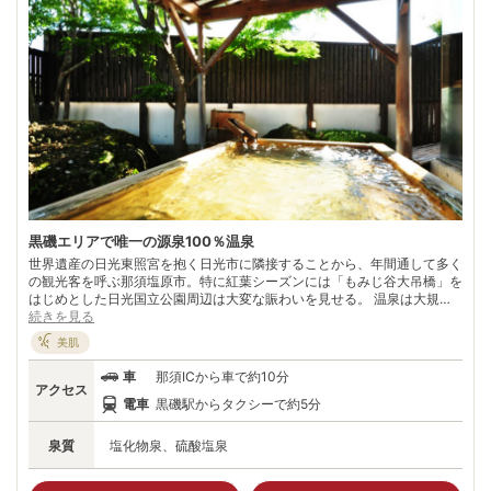
黒磯エリアで唯一の源泉100％温泉
世界遺産の日光東照宮を抱く日光市に隣接することから、年間通して多く
の観光客を呼ぶ那須塩原市。特に紅葉シーズンには「もみじ谷大吊橋」を
はじめとした日光国立公園周辺は大変な賑わいを見せる。 温泉は大規模
なものとしては塩原温泉郷、板室温泉、三斗小屋温泉が有名だが、黒磯エ
続きを見る
リアで唯一の源泉かけ流しとなるのが黒磯温泉だ。昭和44年に同地で温
美肌
泉掘削ボーリングを開始してから1年弱の時を経て、地下約1200mで良質
な 温泉水脈に辿り着いたという。 他の那須温泉とも異なり、ぬるめで柔
車
那須ICから車で約10分
かい優しい温泉。ここは湯殿も魅力的で総檜造りや石造りなど、どちらも
アクセス
癒しの空間が広がり、心から寛げる工夫も満載だ。四季折々の那須連山の
電車
黒磯駅からタクシーで約5分
素晴らしい眺めとともに日頃の疲れを癒したい。
泉質
塩化物泉、硫酸塩泉