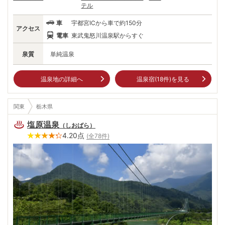
テル
車
宇都宮ICから車で約150分
アクセス
電車
東武鬼怒川温泉駅からすぐ
泉質
単純温泉
温泉地の詳細へ
温泉宿(
18
件)を見る
関東
栃木県
塩原温泉
（
しおばら
）
4.20
点
(全
78
件)