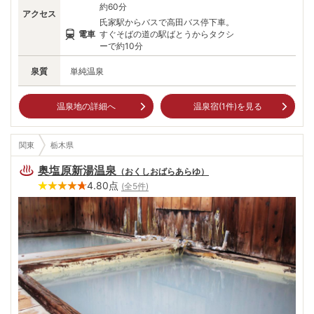
るのも楽しい。
約60分
アクセス
氏家駅からバスで高田バス停下車。
電車
すぐそばの道の駅ばとうからタクシ
ーで約10分
泉質
単純温泉
温泉地の詳細へ
温泉宿(
1
件)を見る
関東
栃木県
奥塩原新湯温泉
（
おくしおばらあらゆ
）
4.80
点
(全
5
件)