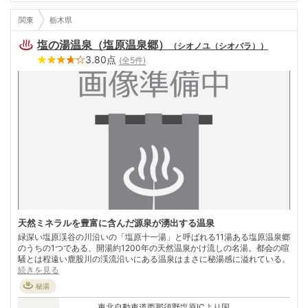
関東
栃木県
塩の湯温泉（塩原温泉郷）
（
シオノユ（シオバラ）
）
3.80
点
(全
5
件)
天然ミネラルを豊富に含んだ源泉が湧出する温泉
緑深い塩原渓谷の川沿いの「塩原十一湯」と呼ばれる11湯ある塩原温泉郷
のうちの1つである、開湯約1200年の天然温泉かけ流しの名湯。都会の喧
騒とは程遠い鹿股川の渓流沿いにある温泉はまさに秘湯感に溢れている。
続きを見る
秘湯
東北自動車道西那須野塩原ICより国