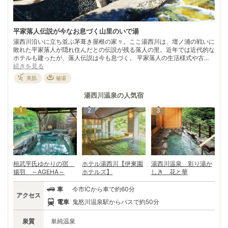
平家落人伝説が今なお息づく山里のいで湯
湯西川沿いに立ち並ぶ茅葺き屋根の家々。ここ湯西川は、壇ノ浦の戦いに
敗れた平家落人が隠れ住んだとの伝説が残る落人の里。近年では近代的な
ホテルも建ったが、落人伝説は今も息づく。 平家落人の生活様式や古い
史料を展示した「平家の里」「平家落人民俗資料館」、平家落人の菩提寺
続きを見る
と伝わる「慈光寺」、平家落人の子孫が発見したといわれる温泉…。そし
美肌
秘湯
て、この地域では現在もこいのぼりは上げず、ニワトリを飼わない。平家
落人が身を隠すために工夫した風習だ。 「味噌べら」などの落人料理を
湯西川温泉
の人気宿
囲炉裏端でいただき、渓谷沿いの露天風呂に身を委ねる。ひたすらに息を
ひそめ時代の流れを待ち続けた平家落人の生活を思う時、何ともいえない
1
2
3
哀愁が漂ってくる。
桓武平氏ゆかりの宿
ホテル湯西川【伊東園
湯西川温泉 彩り湯か
揚羽 ～AGEHA～
ホテルズ】
しき 花と華
車
今市ICから車で約60分
アクセス
電車
鬼怒川温泉駅からバスで約50分
泉質
単純温泉