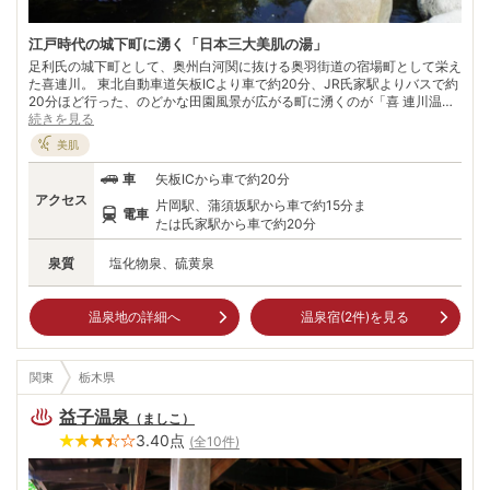
江戸時代の城下町に湧く「日本三大美肌の湯」
足利氏の城下町として、奥州白河関に抜ける奥羽街道の宿場町として栄え
た喜連川。 東北自動車道矢板ICより車で約20分、JR氏家駅よりバスで約
20分ほど行った、のどかな田園風景が広がる町に湧くのが「喜 連川温
泉」。 1981年（昭和56年）、町をボーリングして開湯したのが始まりと
続きを見る
か。江戸時代、徳川将軍家と肩を並べた喜連川藩だけあって、歴史の街と
美肌
して名高く、町は往時の赴きを随所に残しているので、散策するだ けで
も楽しい。 また、宇都宮餃子巡り、世界遺産の日光や那須塩原など、栃
車
矢板ICから車で約20分
木観光の拠点としても利用されている。「一年を通じて、温泉と自然、安
アクセス
片岡駅、蒲須坂駅から車で約15分ま
らぎにあふれる町」がキャッチフレーズなだけあって、癒しを求める人々
電車
が多く訪れている温泉地だ。
たは氏家駅から車で約20分
泉質
塩化物泉、硫黄泉
温泉地の詳細へ
温泉宿(
2
件)を見る
関東
栃木県
益子温泉
（
ましこ
）
3.40
点
(全
10
件)