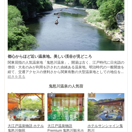
都心からほど近い温泉地。美しい渓谷が見どころ
関東屈指の人気温泉地「鬼怒川温泉」。開湯は古く、江戸時代に日光詣の
僧侶・大名のみが利用を許された由緒ある温泉地。明治時代の一般開放を
経て、交通アクセスの便利さから関東有数の大型温泉地としての地位を確
立。 周辺一帯が日光国立公園に指定されている鬼怒川の上流に広がり、
続きを見る
その渓谷美を求めて、毎年多くの観光客が訪れる。鬼怒川温泉駅～鬼怒川
公園駅までの約2㎞の間に鬼怒川を挟んで両岸に大型ホテル・温泉旅館が
鬼怒川温泉
の人気宿
立ち並ぶ。 鬼怒川観光に欠かせないのは「鬼怒川ライン下り」。渓流沿
1
2
3
いの奇岩や断崖絶壁、生い茂る新緑や紅葉を見上げる迫力は圧巻。急流や
水しぶきなどスリル満点で、約40分間の船旅を船頭さんが愉しませてく
れる。
大江戸温泉物語 ホテル
ホテルサンシャイン鬼
大江戸温泉物語
鬼怒川御苑
怒川
Premium 鬼怒川観光ホ