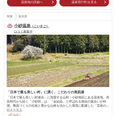
温泉地の詳細へ
温泉宿(
1
件)を見る
関東
栃木県
小砂温泉
（
こいさご
）
口コミ募集中
「日本で最も美しい村」に湧く、こだわりの美肌湯
「日本で最も美しい村連合」に加盟する山村・小砂地区にある温泉地。奈
良時代から続く「小砂焼」は、「金結晶」と呼ばれる独自の風合いが特
徴。陶器づくりの伝統と豊かな山林を活かした環境に配慮した「芸術の
森」づくりも行われている。ほかにも、トレラン大会や農村体験などのイ
続きを見る
ベントも精力的に行っており、早くから都市住民との関係を築いてきた。
美肌