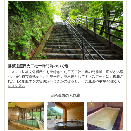
世界遺産日光二社一寺門前のいで湯
ユネスコ世界文化遺産にも登録された日光二社一寺の門前町に広がる温泉
地。旧今市市街地から、世界一長い並木道としてギネスブックにも掲載さ
れた日光杉並木を大谷川沿いにさかのぼると、日光連山や中禅寺湖の入り
口にたどり着く。 二社一寺とは、奈良時代の勝道上人の開山にさかのぼ
続きを見る
る長い歴史を持ち、二荒山神社と輪王寺は日光の山々を神仏とみなした山
岳信仰の依り代、東照宮は関八州の鎮護とした徳川家康を神と祀ったも
日光温泉
の人気宿
の。宿坊のような面影を残す宿や土産物屋も立ち並ぶ。 「日光を見ずし
1
2
3
て結構というなかれ」。多彩な文化遺産を巡った後、門前に湧き出るいで
湯に浸かれば、思わず「結構、結構」とこぼれるに違いない。