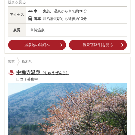
旅人や湯治客に親しまれてきた名湯。 ゆるやかな流れの男鹿川沿いには
続きを見る
美しい渓谷が連なり、遊歩道で散策も楽しめる。近くには、約2200万年
車
鬼怒川温泉から車で約20分
前の火山岩が浸食されてできた名勝「龍王峡」。「むささび橋」からの絶
アクセス
景は有名。さらには、日本第3位の高さを誇る140mのアーチ式ダム「川
電車
川治湯元駅から徒歩約10分
治ダム」。 雄大な自然を満喫したら、良質の温泉でゆっくりと過ごした
い。
泉質
単純温泉
温泉地の詳細へ
温泉宿(
3
件)を見る
関東
栃木県
中禅寺温泉
（
ちゅうぜんじ
）
口コミ募集中