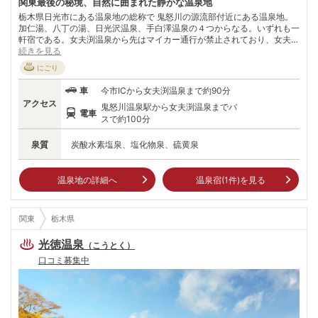
関東最後の秘境、自然に囲まれた静かな温泉地
栃木県日光市にある温泉地の総称で 鬼怒川の源流部付近にある温泉地。
加仁湯、八丁の湯、日光沢温泉、手白澤温泉の４つからなる。いずれも一
軒宿である。女夫渕温泉から先はマイカー通行が禁止されており、女夫渕
温泉駐車場からは徒歩90分もしくは宿の送迎バスを利用する。標高は20
続きを見る
20m前後の、奥鬼怒の最奥部にある高層湿原「鬼怒沼」は、夏場も平均
にごり
気温が15度前後と涼しい。
車
今市ICから女夫渕温泉まで約90分
アクセス
鬼怒川温泉駅から女夫渕温泉までバ
電車
スで約100分
泉質
炭酸水素塩泉、塩化物泉、硫黄泉
温泉地の詳細へ
温泉宿(
1
件)を見る
関東
栃木県
光徳温泉
（
こうとく
）
口コミ募集中