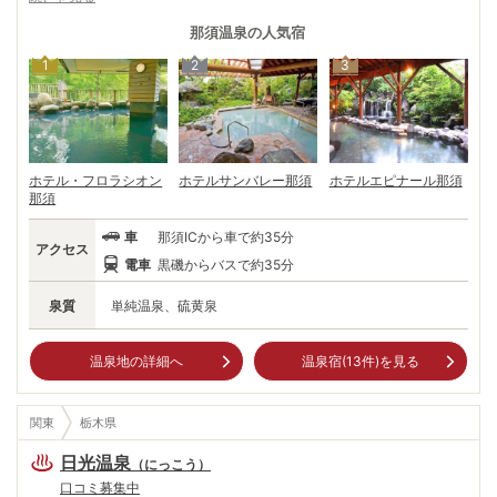
は、まさに高原リゾート。並木道が続きゴルフ場やオシャレな店、美術館
などが点在。一方、温泉は豊富な湯量と様々な泉質を楽しめる名湯。 リ
那須温泉
の人気宿
ゾート気分を味わえる新那須温泉に、湯治場の雰囲気を残す那須湯本温
1
2
3
泉。標高約1250mの場所に湧く秘湯、大丸温泉から見下ろす那須野ヶ原
は絶景だ。豊かな自然とあふれる名湯で、自分好みの休暇を過ごしたい。
ホテル・フロラシオン
ホテルサンバレー那須
ホテルエピナール那須
那須
車
那須ICから車で約35分
アクセス
電車
黒磯からバスで約35分
泉質
単純温泉、硫黄泉
温泉地の詳細へ
温泉宿(
13
件)を見る
関東
栃木県
日光温泉
（
にっこう
）
口コミ募集中