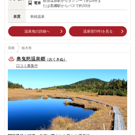
那須塩原駅からタクシーで約25分ま
温泉地」として指定され、さらに平成5年には「ふれあい・やすらぎ温泉
電車
地」に選定されました。
たは黒磯駅からバスで約35分
泉質
単純温泉
温泉地の詳細へ
温泉宿(
1
件)を見る
関東
栃木県
奥鬼怒温泉郷
（
おくきぬ
）
口コミ募集中