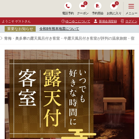
0
0
メ
メニュー
電話予約
クーポン
予約照会
お気に入り
ニ
ュ
ようこそ ゲストさん
ゆこゆこについて
新規会員登録
ログイン
ー
重要なお知らせ
令和8年熊本地震について
を
開
青梅・奥多摩の露天風呂付き客室・半露天風呂付き客室が評判の温泉旅館・宿
く
青
梅
・
奥
多
摩