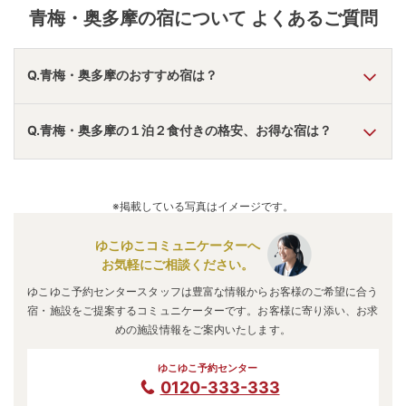
青梅・奥多摩
の宿について よくあるご質問
Q.青梅・奥多摩のおすすめ宿は？
A.
「
亀の井ホテル 青梅
」
・
「
東京・奥多摩温泉 おくたま
Q.青梅・奥多摩の１泊２食付きの格安、お得な宿は？
路
」
・
「
奥多摩の風 はとのす荘
」
などの旅館・ホテルがおす
すめの宿泊先です。
A.
「
亀の井ホテル 青梅
」
・
「
東京・奥多摩温泉 おくたま
路
」
・
「
奥多摩の風 はとのす荘
」
などの旅館・ホテルがお得
※掲載している写真はイメージです。
な価格で泊まれる宿泊先です。
ゆこゆこコミュニケーターへ
お気軽にご相談ください。
ゆこゆこ予約センタースタッフは豊富な情報からお客様のご希望に合う
宿・施設をご提案するコミュニケーターです。お客様に寄り添い、お求
めの施設情報をご案内いたします。
ゆこゆこ予約センター
0120-333-333