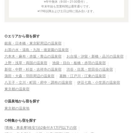
※年中無休（9:00～21:00受付）。
年末年始も営業時間は通常通りです。
※17時以降および土日は特に混み合います。
○エリアから宿を探す
銀座・日本橋・東京駅周辺の温泉宿
お茶の水・湯島・九段・後楽園の温泉宿
六本木・麻布・赤坂・青山の温泉宿
お台場・汐留・新橋・品川の温泉宿
上野・浅草・両国の温泉宿
池袋・目白・板橋・赤羽の温泉宿
新宿・中野・杉並・吉祥寺の温泉宿
渋谷・目黒・世田谷の温泉宿
蒲田・大森・羽田周辺の温泉宿
葛飾・江戸川・江東の温泉宿
八王子・立川・町田・府中・調布の温泉宿
伊豆七島・小笠原の温泉宿
東京都の温泉宿
○温泉地から宿を探す
東京都の温泉地
○特集から宿を探す
[青梅・奥多摩]格安1泊2食付き1万円以下の宿