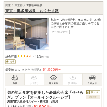
関東
東京都
青梅石神温泉
東京・奥多摩温泉 おくたま路
都心から約1時間半、奥多摩の美しい緑
の景観と多摩川の眺望が癒しを与える
自然に囲まれた宿
クーポン利用可
総合評価
4.15
点
(全7件)
接客
61,000
最安値
大人1名あたり
(税込)
円〜
旬の地元食材を使用した豪華和会席『せせら
朝・夕
ぎ』プラン【オールインクルーシブ】
和洋室
川側/露天風呂付スイート和洋室 /高尾
61,000
大人1名あたり
円~
(税込)