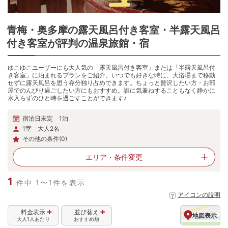
青梅・奥多摩
の
露天風呂付き客室・半露天風呂
付き客室が評判の温泉旅館・宿
ゆこゆこユーザーにも大人気の「露天風呂付き客室」または「半露天風呂付
き客室」に泊まれるプランをご紹介。いつでも好きな時に、大浴場まで移動
せずに露天風呂を思う存分独り占めできます。ちょっと贅沢したい方・お部
屋でのんびり過ごしたい方にもおすすめ。誰に気兼ねすることもなく静かに
水入らずのひと時を過ごすことができます♪
宿泊日未定 1泊
1室 大人2名
その他の条件(0)
エリア・
条件変更
1
件中 1〜1件を表示
アイコンの説明
料金表示
並び替え
地図表示
大人1人あたり
おすすめ順