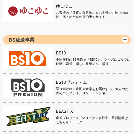
ゆこゆこ
お客様の『良質な温泉旅』をお手伝い。国内の旅
館・宿・ホテルの宿泊予約サイト
BS放送事業
BS10
全国無料のBS放送局『BS10』。クイズにゴルフに
映画に麻雀、楽しい番組てんこ盛り！
BS10プレミアム
語り継がれる映画や音楽をお届けする、大人のた
めのエンタテインメントチャンネル
BEAST X
麻雀プロリーグ「Mリーグ」参戦中！最新情報は
こちらをチェック！