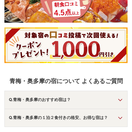
青梅・奥多摩
の宿について よくあるご質問
Q.青梅・奥多摩のおすすめ宿は？
A.
「
亀の井ホテル 青梅
」
・
「
東京・奥多摩温泉 おくたま
Q.青梅・奥多摩の１泊２食付きの格安、お得な宿は？
路
」
・
「
奥多摩の風 はとのす荘
」
などの旅館・ホテルがおす
すめの宿泊先です。