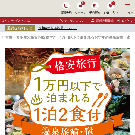
0
0
メ
メニュー
電話予約
クーポン
予約照会
お気に入り
ニ
ュ
ようこそ ゲストさん
ゆこゆこについて
新規会員登録
ログイン
ー
重要なお知らせ
令和8年熊本地震について
を
開
青梅・奥多摩の格安1泊2食付き！1万円以下で泊まれるおすすめ温泉旅館・宿
く
青
梅
・
奥
多
摩