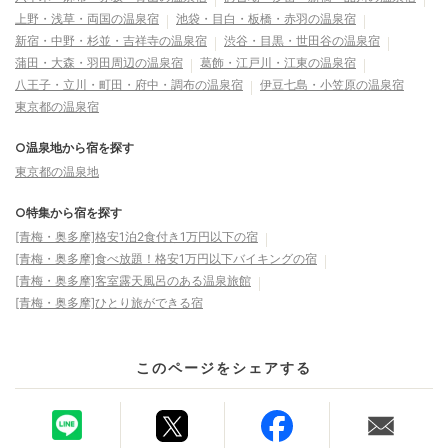
上野・浅草・両国の温泉宿
池袋・目白・板橋・赤羽の温泉宿
新宿・中野・杉並・吉祥寺の温泉宿
渋谷・目黒・世田谷の温泉宿
蒲田・大森・羽田周辺の温泉宿
葛飾・江戸川・江東の温泉宿
八王子・立川・町田・府中・調布の温泉宿
伊豆七島・小笠原の温泉宿
東京都の温泉宿
○温泉地から宿を探す
東京都の温泉地
○特集から宿を探す
[青梅・奥多摩]格安1泊2食付き1万円以下の宿
[青梅・奥多摩]食べ放題！格安1万円以下バイキングの宿
[青梅・奥多摩]客室露天風呂のある温泉旅館
[青梅・奥多摩]ひとり旅ができる宿
このページをシェアする