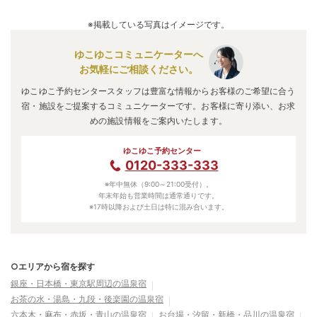
A.
「
亀の井ホテル 青梅
」
・
「
東京・奥多摩温泉 おくたま
路
」
・
「
奥多摩の風 はとのす荘
」
などの旅館・ホテルがお得
※掲載している写真はイメージです。
な価格で泊まれる宿泊先です。
ゆこゆこコミュニケーターへ
お気軽にご相談ください。
ゆこゆこ予約センタースタッフは豊富な情報からお客様のご希望に合う
宿・施設をご提案するコミュニケーターです。お客様に寄り添い、お求
めの施設情報をご案内いたします。
ゆこゆこ予約センター
0120-333-333
※年中無休（9:00～21:00受付）。
年末年始も営業時間は通常通りです。
※17時以降および土日は特に混み合います。
○エリアから宿を探す
銀座・日本橋・東京駅周辺の温泉宿
お茶の水・湯島・九段・後楽園の温泉宿
六本木・麻布・赤坂・青山の温泉宿
お台場・汐留・新橋・品川の温泉宿