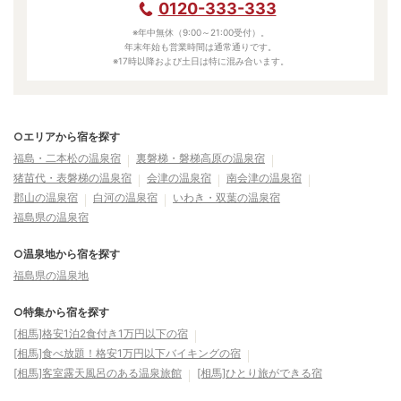
0120-333-333
※年中無休（9:00～21:00受付）。
年末年始も営業時間は通常通りです。
※17時以降および土日は特に混み合います。
○エリアから宿を探す
福島・二本松の温泉宿
裏磐梯・磐梯高原の温泉宿
猪苗代・表磐梯の温泉宿
会津の温泉宿
南会津の温泉宿
郡山の温泉宿
白河の温泉宿
いわき・双葉の温泉宿
福島県の温泉宿
○温泉地から宿を探す
福島県の温泉地
○特集から宿を探す
[相馬]格安1泊2食付き1万円以下の宿
[相馬]食べ放題！格安1万円以下バイキングの宿
[相馬]客室露天風呂のある温泉旅館
[相馬]ひとり旅ができる宿