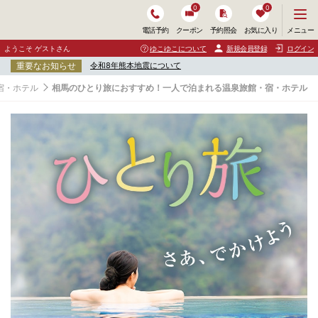
0
0
メ
メニュー
電話予約
クーポン
予約照会
お気に入り
ニ
ュ
ようこそ ゲストさん
ゆこゆこについて
新規会員登録
ログイン
ー
重要なお知らせ
令和8年熊本地震について
を
開
宿・ホテル
相馬のひとり旅におすすめ！一人で泊まれる温泉旅館・宿・ホテル
く
相
馬