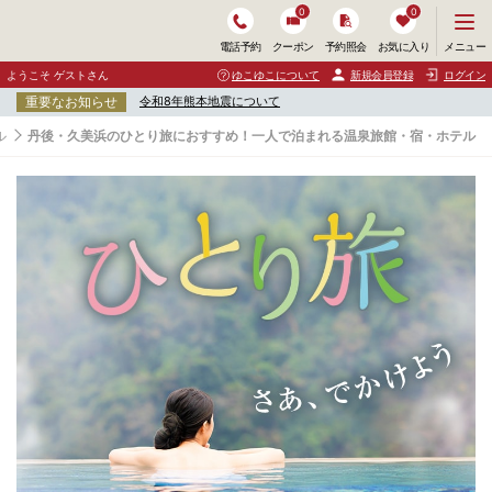
0
0
メ
メニュー
電話予約
クーポン
予約照会
お気に入り
ニ
ュ
ようこそ ゲストさん
ゆこゆこについて
新規会員登録
ログイン
ー
重要なお知らせ
令和8年熊本地震について
を
開
ル
丹後・久美浜のひとり旅におすすめ！一人で泊まれる温泉旅館・宿・ホテル
く
丹
後
・
久
美
浜