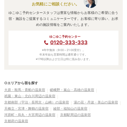
お気軽にご相談ください。
ゆこゆこ予約センタースタッフは豊富な情報からお客様のご希望に合う
宿・施設をご提案するコミュニケーターです。お客様に寄り添い、お求
めの施設情報をご案内いたします。
ゆこゆこ予約センター
0120-333-333
※年中無休（9:00～21:00受付）。
年末年始も営業時間は通常通りです。
※17時以降および土日は特に混み合います。
○エリアから宿を探す
大原・鞍馬・貴船の温泉宿
嵯峨野・嵐山・高雄の温泉宿
祇園・東山・北白川周辺の温泉宿
京都南部（宇治・長岡京・山崎）の温泉宿
湯の花・丹波・美山の温泉宿
天橋立・宮津・舞鶴の温泉宿
綾部・福知山の温泉宿
河原町・烏丸・大宮周辺の温泉宿
京都駅周辺の温泉宿
京都府の温泉宿