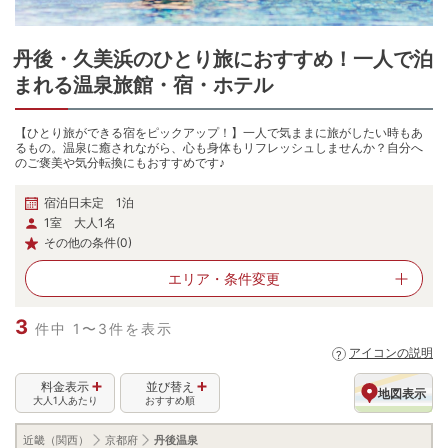
丹後・久美浜
の
ひとり旅におすすめ！一人で泊
まれる温泉旅館・宿・ホテル
【ひとり旅ができる宿をピックアップ！】一人で気ままに旅がしたい時もあ
るもの。温泉に癒されながら、心も身体もリフレッシュしませんか？自分へ
のご褒美や気分転換にもおすすめです♪
宿泊日未定 1泊
1室 大人1名
その他の条件(0)
エリア・
条件変更
3
件中 1〜3件を表示
アイコンの説明
料金表示
並び替え
地図表示
大人1人あたり
おすすめ順
近畿（関西）
京都府
丹後温泉