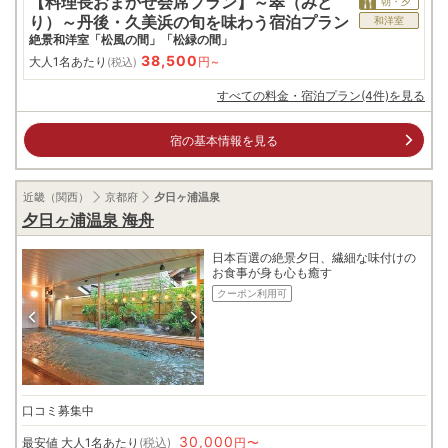
【料理長おまかせ会席プラン】～翠（みど
朝・夕
り）～丹後・久美浜の旬を味わう宿泊プラン
和洋室
絶景和洋室「松風の間」「松緑の間」
38,500
大人1名あたり
円~
(税込)
すべての料金・宿泊プラン(4件)を見る
宿の基本情報を見る
近畿（関西）
京都府
夕日ヶ浦温泉
夕日ヶ浦温泉 海舟
日本百選の絶景夕日、繊細な味付けの
お食事が身も心も癒す
クーポン利用可
口コミ募集中
30,000
最安値
大人1名あたり
(税込)
円〜