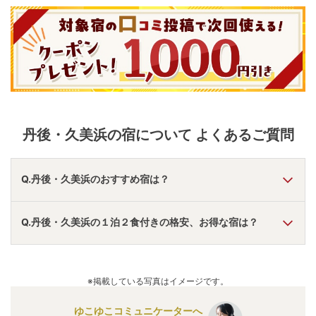
丹後・久美浜
の宿について よくあるご質問
Q.丹後・久美浜のおすすめ宿は？
A.
「
リブマックスリゾート京丹後シーフロント
」
・
「
リブマ
Q.丹後・久美浜の１泊２食付きの格安、お得な宿は？
ックスリゾート夕日ヶ浦木津温泉
」
・
「
時季を彩る 佳松苑
」
などの旅館・ホテルがおすすめの宿泊先です。
A.
「
リブマックスリゾート夕日ヶ浦木津温泉
」
・
「
リブマッ
クスリゾート京丹後シーフロント
」
・
「
リゾーピア久美浜
」
※掲載している写真はイメージです。
などの旅館・ホテルがお得な価格で泊まれる宿泊先です。
ゆこゆこコミュニケーターへ