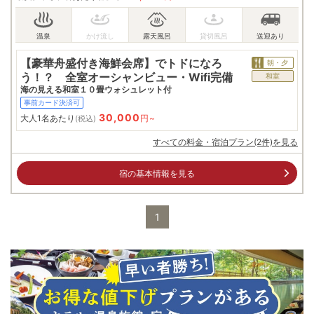
【豪華舟盛付き海鮮会席】でトドになろ
朝・夕
う！？ 全室オーシャンビュー・Wifi完備
和室
海の見える和室１０畳ウォシュレット付
事前カード決済可
30,000
大人1名あたり
円~
(税込)
すべての料金・宿泊プラン(2件)を見る
宿の基本情報を見る
1