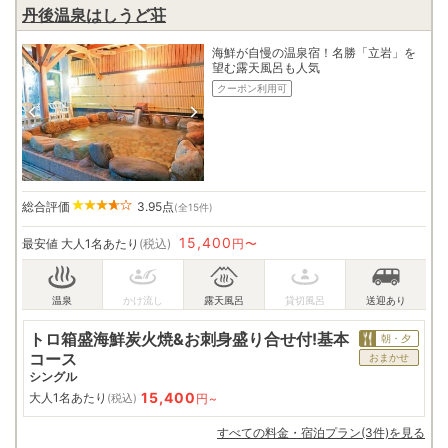
丹後温泉はしうど荘
海鮮が自慢の温泉宿！名勝「立岩」を
望む露天風呂も人気
クーポン利用可
総合評価
3.95
点
(全15件)
15,400
最安値
大人1名あたり
(税込)
円〜
トロ箱盛海鮮炭火焼&お刺身盛り合せ付!基本
朝・夕
コース
おまかせ
シングル
15,400
大人1名あたり
円~
(税込)
すべての料金・宿泊プラン(3件)を見る