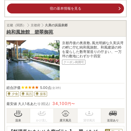
宿の基本情報を見る
近畿（関西）
京都府
久美の浜温泉郷
純和風旅館 碧翠御苑
京都丹後の奥座敷､風光明媚な久美浜湾
の畔に佇む純和風旅館。和風建築の粋
を凝らした数寄屋造りの佇まい、一万
坪の敷地にわずか十四室
クーポン利用可
総合評価
5.00
点
(全3件)
夕食
風呂
接客
34,100
最安値
大人1名あたり
(税込)
円〜