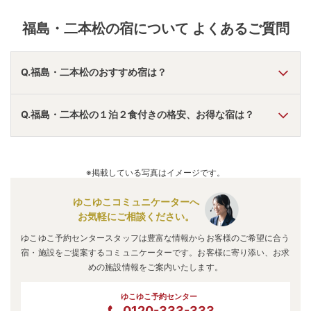
福島・二本松
の宿について よくあるご質問
Q.福島・二本松のおすすめ宿は？
A.
「
空の庭リゾート
」
・
「
旅館 湯乃家
」
・
「
伊東園ホテル飯
Q.福島・二本松の１泊２食付きの格安、お得な宿は？
坂叶や
」
などの旅館・ホテルがおすすめの宿泊先です。
A.
「
伊東園ホテル飯坂叶や
」
・
「
くつろぎの宿 華滝
」
・
「
大玉リゾートヒルズホテル
」
などの旅館・ホテルがお得な
※掲載している写真はイメージです。
価格で泊まれる宿泊先です。
ゆこゆこコミュニケーターへ
お気軽にご相談ください。
ゆこゆこ予約センタースタッフは豊富な情報からお客様のご希望に合う
宿・施設をご提案するコミュニケーターです。お客様に寄り添い、お求
めの施設情報をご案内いたします。
ゆこゆこ予約センター
0120-333-333