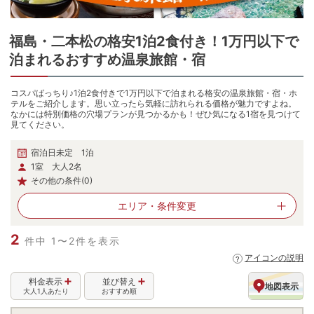
福島・二本松
の
格安1泊2食付き！1万円以下で
泊まれるおすすめ温泉旅館・宿
コスパばっちり♪1泊2食付きで1万円以下で泊まれる格安の温泉旅館・宿・ホ
テルをご紹介します。思い立ったら気軽に訪れられる価格が魅力ですよね。
なかには特別価格の穴場プランが見つかるかも！ぜひ気になる1宿を見つけて
見てください。
宿泊日未定 1泊
1室 大人2名
その他の条件(0)
エリア・
条件変更
2
件中 1〜2件を表示
アイコンの説明
料金表示
並び替え
地図表示
大人1人あたり
おすすめ順