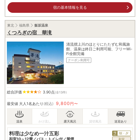
宿の基本情報を見る
東北
福島県
飯坂温泉
くつろぎの宿 華滝
清流摺上川のほとりにたたずむ和風旅
館、温泉は終日ご利用可能、フリーWi-
Fi全館完備
クーポン利用可
総合評価
3.90
点
(全13件)
9,800
最安値
大人1名あたり
(税込)
円〜
料理は少なめ一汁五彩
朝・夕
和室10～12畳／バス・トイレ付／禁煙
和室