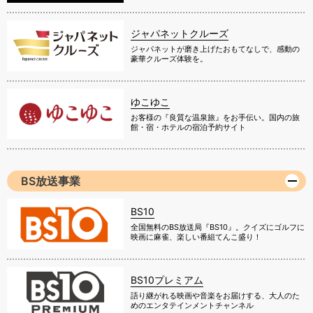
ジャパネットクルーズ
ジャパネットが磨き上げたおもてなしで、感動の
豪華クルーズ体験を。
ゆこゆこ
お客様の『良質な温泉旅』をお手伝い。国内の旅
館・宿・ホテルの宿泊予約サイト
BS放送事業
BS10
全国無料のBS放送局『BS10』。クイズにゴルフに
映画に麻雀、楽しい番組てんこ盛り！
BS10プレミアム
語り継がれる映画や音楽をお届けする、大人のた
めのエンタテインメントチャンネル