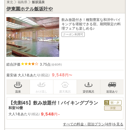
東北
福島県
飯坂温泉
伊東園ホテル飯坂叶や
飲み放題付き！種類豊富な和洋中バイ
キングを堪能できる宿。期間限定の料
理フェアも楽しめる♪
クーポン利用可
総合評価
3.75
点
(全60件)
9,548
最安値
大人1名あたり
(税込)
円〜
【先割45】飲み放題付！バイキングプラン
朝・夕
和室10畳
洋室
9,548
大人1名あたり
円~
(税込)
すべての料金・宿泊プラン(4件)を見る