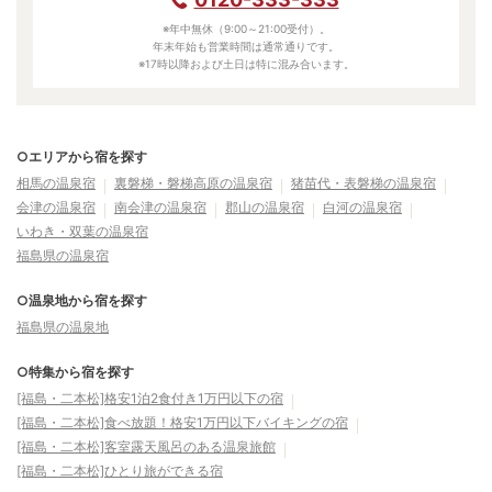
※年中無休（9:00～21:00受付）。
年末年始も営業時間は通常通りです。
※17時以降および土日は特に混み合います。
○エリアから宿を探す
相馬の温泉宿
裏磐梯・磐梯高原の温泉宿
猪苗代・表磐梯の温泉宿
会津の温泉宿
南会津の温泉宿
郡山の温泉宿
白河の温泉宿
いわき・双葉の温泉宿
福島県の温泉宿
○温泉地から宿を探す
福島県の温泉地
○特集から宿を探す
[福島・二本松]格安1泊2食付き1万円以下の宿
[福島・二本松]食べ放題！格安1万円以下バイキングの宿
[福島・二本松]客室露天風呂のある温泉旅館
[福島・二本松]ひとり旅ができる宿