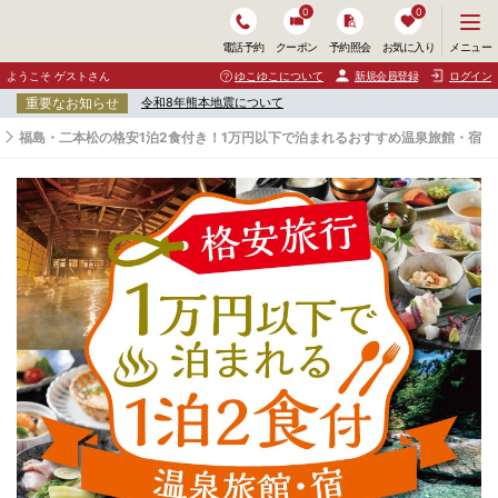
0
0
メ
メニュー
電話予約
クーポン
予約照会
お気に入り
ニ
ュ
ようこそ ゲストさん
ゆこゆこについて
新規会員登録
ログイン
ー
重要なお知らせ
令和8年熊本地震について
を
開
福島・二本松の格安1泊2食付き！1万円以下で泊まれるおすすめ温泉旅館・宿
く
福
島
・
二
本
松