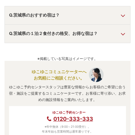
Q.茨城県のおすすめ宿は？
A.
「
亀の井ホテル 潮来
」
・
「
大洗パークホテル
」
・
「
亀の井
Q.茨城県の１泊２食付きの格安、お得な宿は？
ホテル 大洗
」
などの旅館・ホテルがおすすめの宿泊先です。
A.
「
ホテル奥久慈館【伊東園ホテルズ】
」
・
「
横川温泉 中
野屋旅館
」
・
「
悠久の宿 滝美館
」
などの旅館・ホテルがお
※掲載している写真はイメージです。
得な価格で泊まれる宿泊先です。
ゆこゆこコミュニケーターへ
お気軽にご相談ください。
ゆこゆこ予約センタースタッフは豊富な情報からお客様のご希望に合う
宿・施設をご提案するコミュニケーターです。お客様に寄り添い、お求
めの施設情報をご案内いたします。
ゆこゆこ予約センター
0120-333-333
※年中無休（9:00～21:00受付）。
年末年始も営業時間は通常通りです。