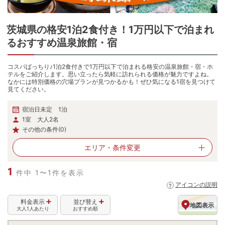
茨城県
の
格安1泊2食付き！1万円以下で泊まれ
るおすすめ温泉旅館・宿
コスパばっちり♪1泊2食付きで1万円以下で泊まれる格安の温泉旅館・宿・ホ
テルをご紹介します。思い立ったら気軽に訪れられる価格が魅力ですよね。
なかには特別価格の穴場プランが見つかるかも！ぜひ気になる1宿を見つけて
見てください。
宿泊日未定 1泊
1室 大人2名
その他の条件(0)
エリア・
条件変更
1
件中 1〜1件を表示
アイコンの説明
料金表示
並び替え
地図表示
大人1人あたり
おすすめ順