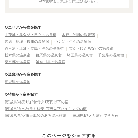
※17時以降および土日は特に混み合います。
○エリアから宿を探す
北茨城・奥久慈・日立の温泉宿
水戸・笠間の温泉宿
常総・結城・桜川の温泉宿
つくば・牛久の温泉宿
霞ヶ浦・土浦・鹿島・潮来の温泉宿
大洗・ひたちなかの温泉宿
栃木県の温泉宿
群馬県の温泉宿
埼玉県の温泉宿
千葉県の温泉宿
東京都の温泉宿
神奈川県の温泉宿
○温泉地から宿を探す
茨城県の温泉地
○特集から宿を探す
[茨城県]格安1泊2食付き1万円以下の宿
[茨城県]食べ放題！格安1万円以下バイキングの宿
[茨城県]客室露天風呂のある温泉旅館
[茨城県]ひとり旅ができる宿
このページをシェアする