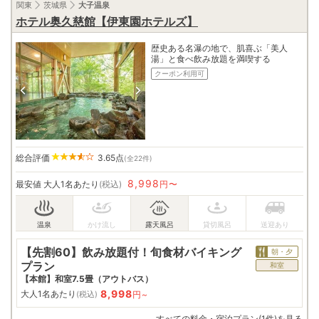
関東
茨城県
大子温泉
ホテル奥久慈館【伊東園ホテルズ】
歴史ある名瀑の地で、肌喜ぶ「美人
湯」と食べ飲み放題を満喫する
クーポン利用可
総合評価
3.65
点
(全22件)
8,998
最安値
大人1名あたり
(税込)
円〜
【先割60】飲み放題付！旬食材バイキング
朝・夕
プラン
和室
【本館】和室7.5畳（アウトバス）
8,998
大人1名あたり
円~
(税込)
すべての料金・宿泊プラン(1件)を見る