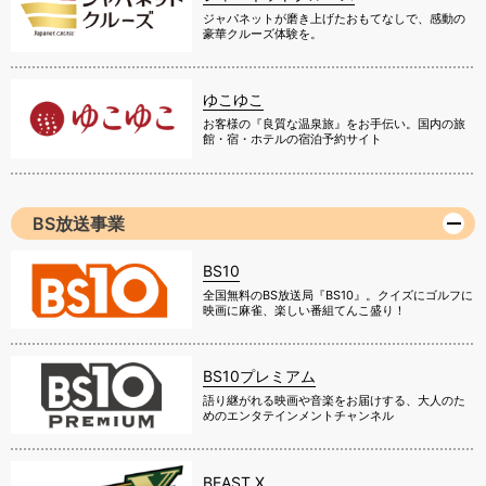
ジャパネットが磨き上げたおもてなしで、感動の
豪華クルーズ体験を。
ゆこゆこ
お客様の『良質な温泉旅』をお手伝い。国内の旅
館・宿・ホテルの宿泊予約サイト
BS放送事業
BS10
全国無料のBS放送局『BS10』。クイズにゴルフに
映画に麻雀、楽しい番組てんこ盛り！
BS10プレミアム
語り継がれる映画や音楽をお届けする、大人のた
めのエンタテインメントチャンネル
BEAST X