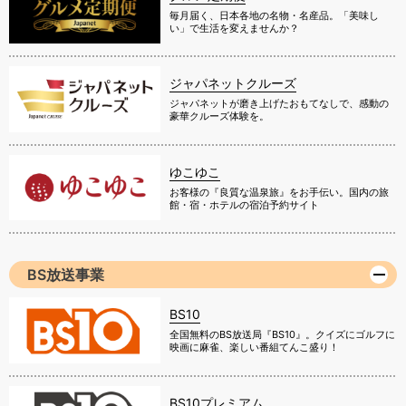
毎月届く、日本各地の名物・名産品。「美味し
い」で生活を変えませんか？
ジャパネットクルーズ
ジャパネットが磨き上げたおもてなしで、感動の
豪華クルーズ体験を。
ゆこゆこ
お客様の『良質な温泉旅』をお手伝い。国内の旅
館・宿・ホテルの宿泊予約サイト
BS放送事業
BS10
全国無料のBS放送局『BS10』。クイズにゴルフに
映画に麻雀、楽しい番組てんこ盛り！
BS10プレミアム