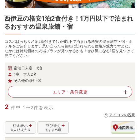
西伊豆
の
格安1泊2食付き！1万円以下で泊まれ
るおすすめ温泉旅館・宿
コスパばっちり♪1泊2食付きで1万円以下で泊まれる格安の温泉旅館・宿・ホ
テルをご紹介します。思い立ったら気軽に訪れられる価格が魅力ですよね。
なかには特別価格の穴場プランが見つかるかも！ぜひ気になる1宿を見つけて
見てください。
宿泊日未定 1泊
1室 大人2名
その他の条件(0)
エリア・
条件変更
2
件中 1〜2件を表示
アイコンの説明
料金表示
並び替え
地図表示
大人1人あたり
おすすめ順