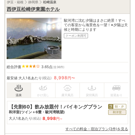
伊豆・箱根
静岡県
松崎温泉
西伊豆松崎伊東園ホテル
駿河湾に沈む夕陽はまさに絶景！すべ
ての客室から海景色を一望！※夕陽は天
候と時期によります
クーポン利用可
総合評価
3.65
点
(全36件)
8,998
最安値
大人1名あたり
(税込)
円〜
【先割60】飲み放題付！バイキングプラン
朝・夕
和洋室(ツイン＋6畳・駿河湾眺望)
和洋室
8,998
大人1名あたり
円~
(税込)
すべての料金・宿泊プラン(3件)を見る