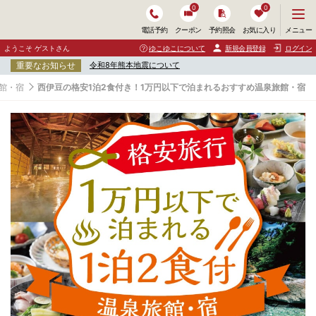
0
0
メ
メニュー
電話予約
クーポン
予約照会
お気に入り
ニ
ュ
ようこそ ゲストさん
ゆこゆこについて
新規会員登録
ログイン
ー
重要なお知らせ
令和8年熊本地震について
を
開
館・宿
西伊豆の格安1泊2食付き！1万円以下で泊まれるおすすめ温泉旅館・宿
く
西
伊
豆