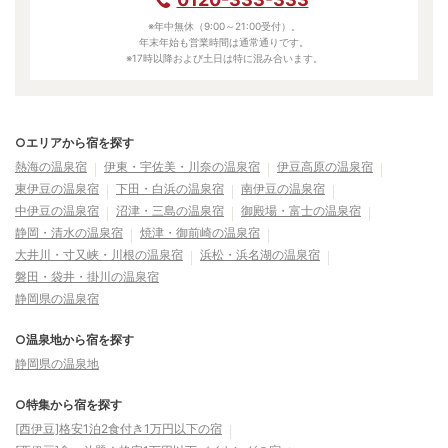
※年中無休（9:00～21:00受付）。
年末年始も営業時間は通常通りです。
※17時以降および土日は特に混み合います。
○エリアから宿を探す
熱海の温泉宿
伊東・宇佐美・川奈の温泉宿
伊豆高原の温泉宿
東伊豆の温泉宿
下田・白浜の温泉宿
南伊豆の温泉宿
中伊豆の温泉宿
沼津・三島の温泉宿
御殿場・富士の温泉宿
静岡・清水の温泉宿
焼津・御前崎の温泉宿
大井川・寸又峡・川根の温泉宿
浜松・浜名湖の温泉宿
磐田・袋井・掛川の温泉宿
静岡県の温泉宿
○温泉地から宿を探す
静岡県の温泉地
○特集から宿を探す
[西伊豆]格安1泊2食付き1万円以下の宿