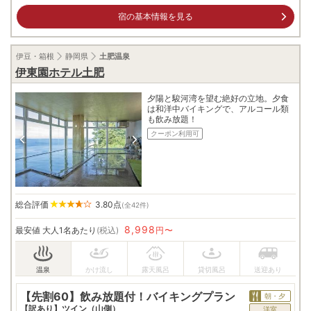
宿の基本情報を見る
伊豆・箱根
静岡県
土肥温泉
伊東園ホテル土肥
夕陽と駿河湾を望む絶好の立地。夕食
は和洋中バイキングで、アルコール類
も飲み放題！
クーポン利用可
総合評価
3.80
点
(全42件)
8,998
最安値
大人1名あたり
(税込)
円〜
【先割60】飲み放題付！バイキングプラン
朝・夕
【訳あり】ツイン（山側）
洋室