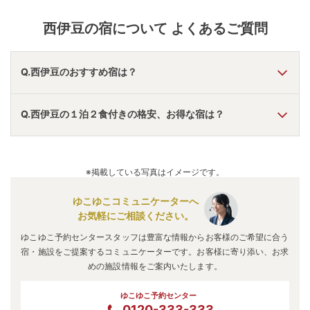
西伊豆
の宿について よくあるご質問
Q.西伊豆のおすすめ宿は？
A.
「
西伊豆八木沢温泉 やぎさわ荘
」
・
「
坂聖・玉樟園
」
・
Q.西伊豆の１泊２食付きの格安、お得な宿は？
「
西伊豆・堂ヶ島温泉 堂ヶ島ニュー銀水
」
などの旅館・ホテ
ルがおすすめの宿泊先です。
A.
「
西伊豆松崎伊東園ホテル
」
・
「
伊東園ホテル土肥
」
・
「
伊豆の宿 昭和館
」
などの旅館・ホテルがお得な価格で泊
※掲載している写真はイメージです。
まれる宿泊先です。
ゆこゆこコミュニケーターへ
お気軽にご相談ください。
ゆこゆこ予約センタースタッフは豊富な情報からお客様のご希望に合う
宿・施設をご提案するコミュニケーターです。お客様に寄り添い、お求
めの施設情報をご案内いたします。
ゆこゆこ予約センター
0120-333-333