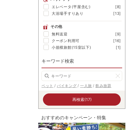
にごり湯
[-]
エレベータ(平屋含む)
[8]
美肌の湯
[4]
大浴場手すりあり
[13]
その他
無料送迎
[9]
クーポン利用可
[16]
小規模旅館(15室以下)
[1]
キーワード検索
ペット
バイキング
一人旅
飲み放題
再検索(17)
おすすめのキャンペーン・特集