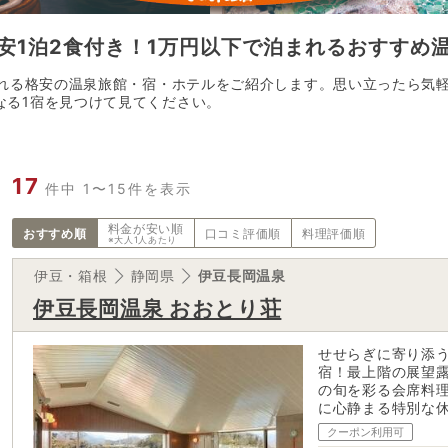
安1泊2食付き！1万円以下で泊まれるおすすめ
まれる格安の温泉旅館・宿・ホテルをご紹介します。思い立ったら気
なる1宿を見つけて見てください。
17
件中 1〜15件を表示
料金が
安い順
おすすめ順
口コミ評価順
料理評価順
※大人1人あたり
伊豆・箱根
静岡県
伊豆長岡温泉
伊豆長岡温泉 おおとり荘
せせらぎに寄り添
宿！最上階の展望
の旬を彩る会席料
に心静まる特別な
クーポン利用可