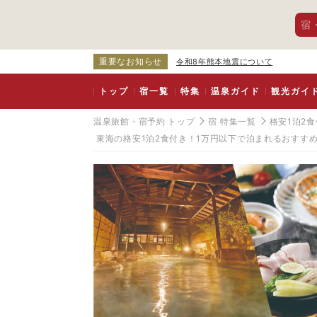
宿
重要なお知らせ
令和8年熊本地震について
トップ
宿一覧
特集
温泉ガイド
観光ガイ
温泉旅館・宿予約 トップ
宿 特集一覧
格安1泊2
東海の格安1泊2食付き！1万円以下で泊まれるおすす
静
岡
県