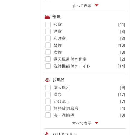
伊勢海老
[-]
すべて表示
アワビ
[1]
部屋
金目鯛
[1]
和室
[11]
舟盛
[-]
洋室
[8]
ブランド牛
[-]
和洋室
[3]
囲炉裏料理
[-]
禁煙
[16]
松茸
[-]
喫煙
[3]
露天風呂付き客室
[2]
洗浄機能付きトイレ
[14]
お風呂
露天風呂
[9]
温泉
[17]
かけ流し
[7]
無料貸切風呂
[1]
海・湖眺望
[3]
富士山眺望
[1]
すべて表示
渓流眺望
[-]
バリアフリー