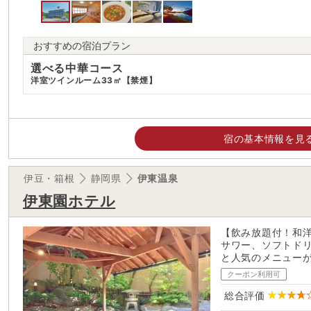
おすすめの宿泊プラン
選べる中華コース
洋室ツインルーム33㎡【禁煙】
宿の基本情報を見
伊豆・箱根
静岡県
伊東温泉
伊東園ホテル
【飲み放題付！和
サワー、ソフトド
と人気のメニュー
クーポン利用可
総合評価