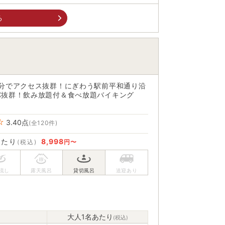
る
2分でアクセス抜群！にぎわう駅前平和通り沿
パ抜群！飲み放題付＆食べ放題バイキング
3.40
点
(全120件)
あたり
8,998
(税込)
円〜
大人1名あたり
(税込)