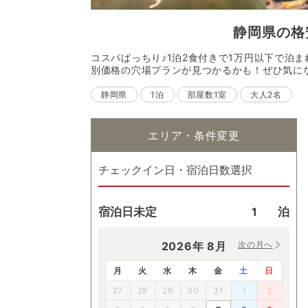
静岡県
の
格
コスパばっちり♪1泊2食付きで1万円以下で泊
別価格の穴場プランが見つかるかも！ぜひ気に
静岡県
1泊
部屋数1室
大人2名
エリア・条件変更
チェックイン日・宿泊日数選択
宿泊日未定
泊
2026
年
8
月
次の月へ
月
火
水
木
金
土
日
27
28
29
30
31
1
2