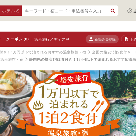
・ホテル名
ド
クーポン
(0)
新規会員登録
予
温泉旅行メディア
食付き！1万円以下で泊まれるおすすめ温泉旅館・宿
全国の格安1泊2食付き
め温泉旅館・宿
静岡県の格安1泊2食付き！1万円以下で泊まれるおすすめ温