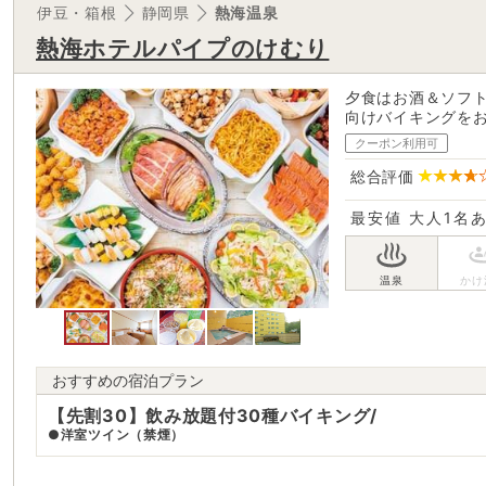
伊豆・箱根
静岡県
熱海温泉
熱海ホテルパイプのけむり
夕食はお酒＆ソフト
向けバイキングを
クーポン利用可
総合評価
最安値
大人1名
おすすめの宿泊プラン
【先割30】飲み放題付30種バイキング/
●洋室ツイン（禁煙）