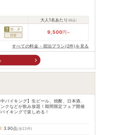
大人1名あたり
(税込)
朝・夕
9,500
円~
洋室
すべての料金・宿泊プラン(2件)を見る
る
洋中バイキング】生ビール、焼酎、日本酒、
リンクなどが飲み放題！期間限定フェア開催
がバイキングで楽しめる！
3.90
点
(全22件)