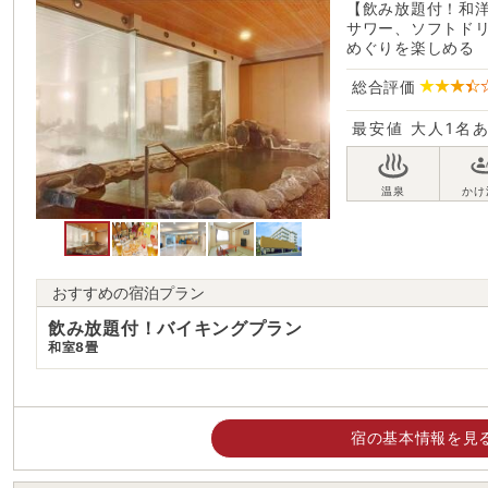
【飲み放題付！和
サワー、ソフトド
めぐりを楽しめる
総合評価
最安値
大人1名
おすすめの宿泊プラン
飲み放題付！バイキングプラン
和室8畳
宿の基本情報を見