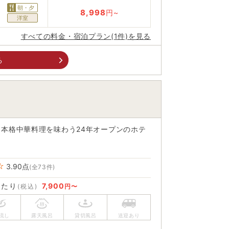
朝・夕
8,998
円~
洋室
すべての料金・宿泊プラン(1件)を見る
る
本格中華料理を味わう24年オープンのホテ
3.90
点
(全73件)
あたり
7,900
(税込)
円〜