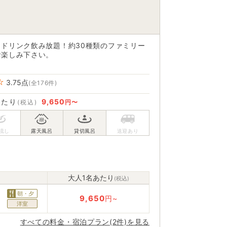
ドリンク飲み放題！約30種類のファミリー
お楽しみ下さい。
3.75
点
(全176件)
あたり
9,650
(税込)
円〜
大人1名あたり
(税込)
朝・夕
9,650
円~
洋室
すべての料金・宿泊プラン(2件)を見る