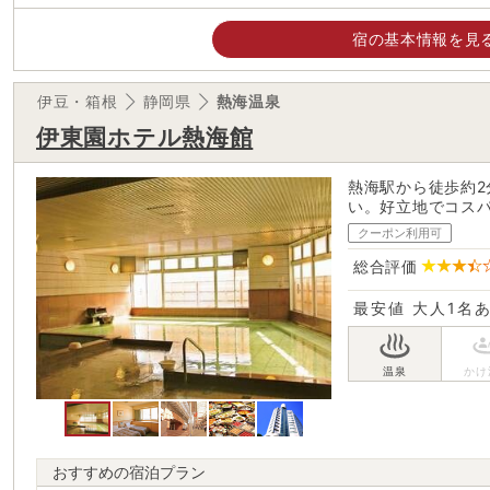
宿の基本情報を見
伊豆・箱根
静岡県
熱海温泉
伊東園ホテル熱海館
熱海駅から徒歩約
い。好立地でコス
クーポン利用可
総合評価
最安値
大人1名
おすすめの宿泊プラン