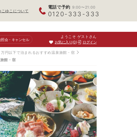
電話で予約
9:00〜21:00
ゆこゆこについて
0120-333-333
ようこそ ゲストさん
約照会
・キャンセル
お気に入り
0
ログイン
！1万円以下で泊まれるおすすめ温泉旅館・宿
泉旅館・宿