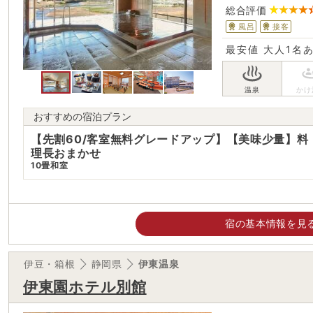
総合評価
風呂
接客
最安値
大人1名
おすすめの宿泊プラン
【先割60/客室無料グレードアップ】【美味少量】料
理長おまかせ
10畳和室
宿の基本情報を見
伊豆・箱根
静岡県
伊東温泉
伊東園ホテル別館