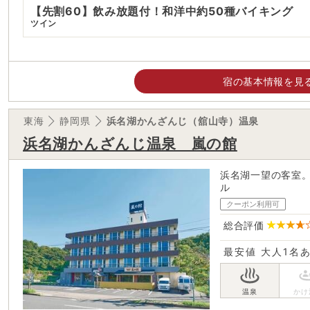
【先割60】飲み放題付！和洋中約50種バイキング
ツイン
宿の基本情報を見
東海
静岡県
浜名湖かんざんじ（舘山寺）温泉
浜名湖かんざんじ温泉 嵐の館
浜名湖一望の客室。
ル
クーポン利用可
総合評価
最安値
大人1名