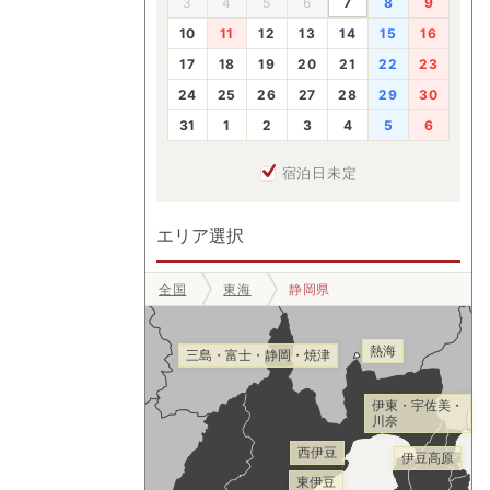
3
4
5
6
7
8
9
10
11
12
13
14
15
16
17
18
19
20
21
22
23
24
25
26
27
28
29
30
31
1
2
3
4
5
6
宿泊日未定
エリア選択
全国
東海
静岡県
熱海
三島・富士・静岡・焼津
伊東・宇佐美・
川奈
西伊豆
伊豆高原
東伊豆