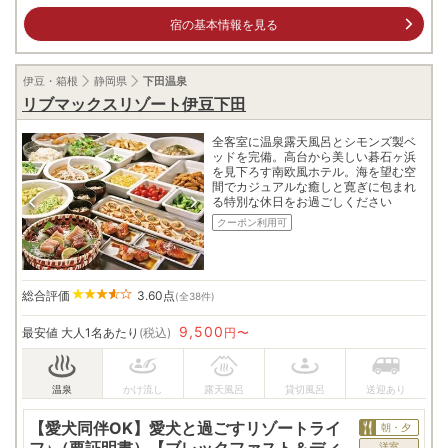
宿の基本情報を見る
伊豆・箱根
静岡県
下田温泉
リブマックスリゾート伊豆下田
全客室に温泉露天風呂とシモンズ製ベ
ッドを完備。高台から美しい碁石ヶ浜
を見下ろす南欧風ホテル。海を望む空
間でカジュアルな癒しと寛ぎに包まれ
る特別な休日をお過ごしください
クーポン利用可
総合評価
3.60
点
(全38件)
9,500
最安値
大人1名あたり
(税込)
円〜
【愛犬同伴OK】愛犬と過ごすリゾートライ
朝・夕
フ♪（要証明書）【ブレックファスト＆ディ
洋室