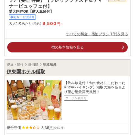
ナービュッフェ付】
愛犬同伴OK【露天風呂付】
事前カード決済可
9,500
大人1名あたり
円~
(税込)
すべての料金・宿泊プラン(1件)を見る
宿の基本情報を見る
伊豆・箱根
静岡県
稲取温泉
伊東園ホテル稲取
【飲み放題付！旬の食材にこだわった
和洋中バイキング】稲取の海を高台よ
り望む絶景露天風呂！
クーポン利用可
総合評価
3.35
点
(全62件)