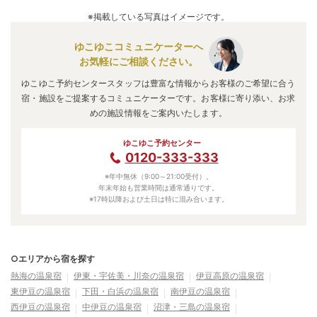
名湖かんざんじ温泉 嵐の館
」
・
「
伊東園ホテル松川館
」
な
※掲載している写真はイメージです。
どの旅館・ホテルがお得な価格で泊まれる宿泊先です。
ゆこゆこコミュニケーターへ
お気軽にご相談ください。
ゆこゆこ予約センタースタッフは豊富な情報からお客様のご希望に合う
宿・施設をご提案するコミュニケーターです。お客様に寄り添い、お求
めの施設情報をご案内いたします。
ゆこゆこ予約センター
0120-333-333
※年中無休（9:00～21:00受付）。
年末年始も営業時間は通常通りです。
※17時以降および土日は特に混み合います。
○エリアから宿を探す
熱海の温泉宿
伊東・宇佐美・川奈の温泉宿
伊豆高原の温泉宿
東伊豆の温泉宿
下田・白浜の温泉宿
南伊豆の温泉宿
西伊豆の温泉宿
中伊豆の温泉宿
沼津・三島の温泉宿