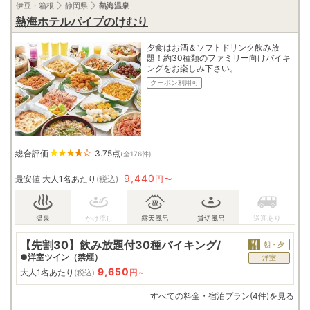
伊豆・箱根
静岡県
熱海温泉
熱海ホテルパイプのけむり
夕食はお酒＆ソフトドリンク飲み放
題！約30種類のファミリー向けバイキ
ングをお楽しみ下さい。
クーポン利用可
総合評価
3.75
点
(全176件)
9,440
最安値
大人1名あたり
(税込)
円〜
【先割30】飲み放題付30種バイキング/
朝・夕
●洋室ツイン（禁煙）
洋室
9,650
大人1名あたり
円~
(税込)
すべての料金・宿泊プラン(4件)を見る