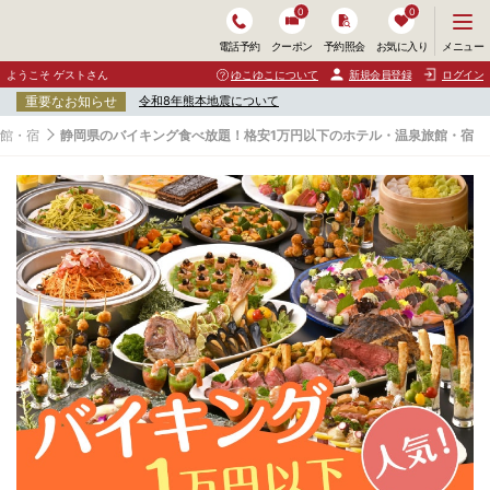
0
0
メ
メニュー
電話予約
クーポン
予約照会
お気に入り
ニ
ュ
ようこそ ゲストさん
ゆこゆこについて
新規会員登録
ログイン
ー
重要なお知らせ
令和8年熊本地震について
を
開
旅館・宿
静岡県のバイキング食べ放題！格安1万円以下のホテル・温泉旅館・宿
く
静
岡
県