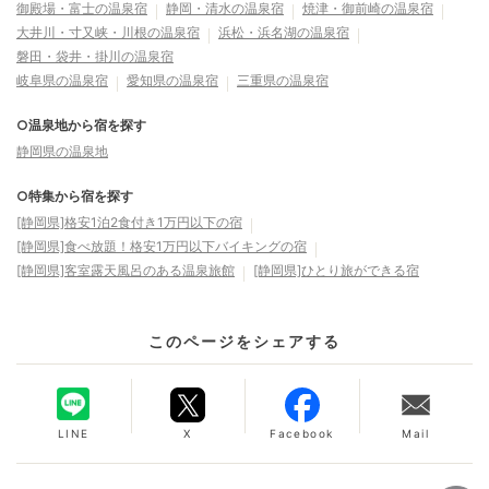
御殿場・富士の温泉宿
静岡・清水の温泉宿
焼津・御前崎の温泉宿
大井川・寸又峡・川根の温泉宿
浜松・浜名湖の温泉宿
磐田・袋井・掛川の温泉宿
岐阜県の温泉宿
愛知県の温泉宿
三重県の温泉宿
○温泉地から宿を探す
静岡県の温泉地
○特集から宿を探す
[静岡県]格安1泊2食付き1万円以下の宿
[静岡県]食べ放題！格安1万円以下バイキングの宿
[静岡県]客室露天風呂のある温泉旅館
[静岡県]ひとり旅ができる宿
このページをシェアする
LINE
X
Facebook
Mail