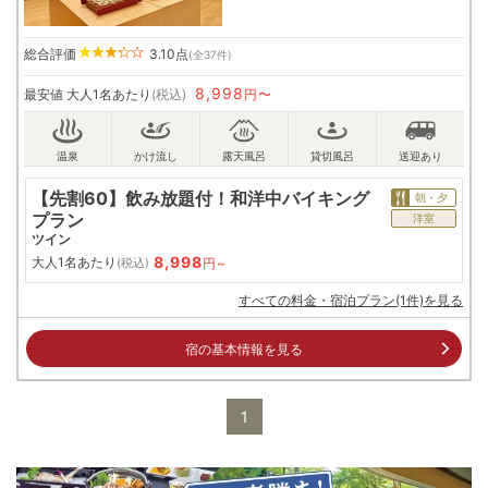
総合評価
3.10
点
(全37件)
8,998
最安値
大人1名あたり
(税込)
円〜
【先割60】飲み放題付！和洋中バイキング
朝・夕
プラン
洋室
ツイン
8,998
大人1名あたり
円~
(税込)
すべての料金・宿泊プラン(1件)を見る
宿の基本情報を見る
1