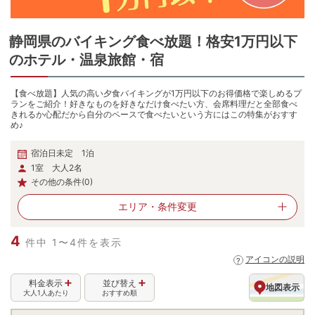
静岡県
の
バイキング食べ放題！格安1万円以下
のホテル・温泉旅館・宿
【食べ放題】人気の高い夕食バイキングが1万円以下のお得価格で楽しめるプ
ランをご紹介！好きなものを好きなだけ食べたい方、会席料理だと全部食べ
きれるか心配だから自分のペースで食べたいという方にはこの特集がおすす
め♪
宿泊日未定 1泊
1室 大人2名
その他の条件(0)
エリア・
条件変更
4
件中 1〜4件を表示
アイコンの説明
料金表示
並び替え
地図表示
大人1人あたり
おすすめ順