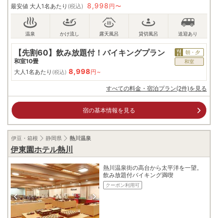
8,998
最安値
大人1名あたり
(税込)
円〜
【先割60】飲み放題付！バイキングプラン
朝・夕
和室10畳
和室
8,998
大人1名あたり
円~
(税込)
すべての料金・宿泊プラン(2件)を見る
宿の基本情報を見る
伊豆・箱根
静岡県
熱川温泉
伊東園ホテル熱川
熱川温泉街の高台から太平洋を一望。
飲み放題付バイキング満喫
クーポン利用可