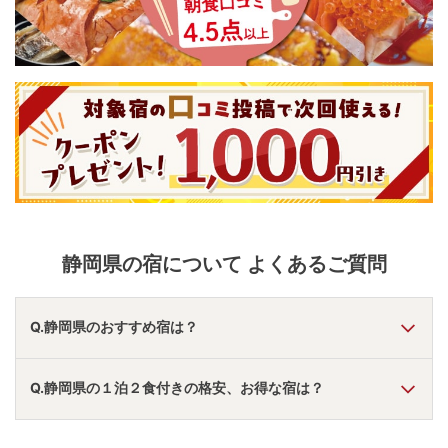
静岡県
の宿について よくあるご質問
Q.静岡県のおすすめ宿は？
A.
「
ホテルニューアカオ
」
・
「
ホテルサンバレー伊豆長岡 本
Q.静岡県の１泊２食付きの格安、お得な宿は？
館
」
・
「
ホテルリゾーピア熱海
」
などの旅館・ホテルがおす
すめの宿泊先です。
A.
「
熱海温泉 ウオミサキホテル【伊東園ホテルズ】
」
・
「
浜